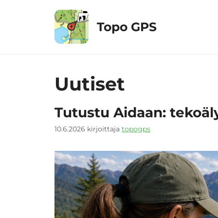
Siirry
sisältöön
Topo GPS
Uutiset
Tutustu Aidaan: tekoäl
10.6.2026
kirjoittaja
topogps