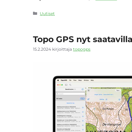
Kategoriat
Uutiset
Topo GPS nyt saatavill
15.2.2024
kirjoittaja
topogps