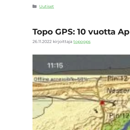
Kategoriat
Uutiset
Topo GPS: 10 vuotta A
26.11.2022
kirjoittaja
topogps