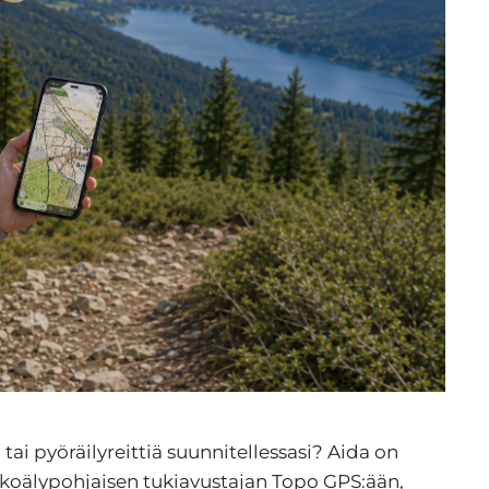
tai pyöräilyreittiä suunnitellessasi? Aida on
koälypohjaisen tukiavustajan Topo GPS:ään,