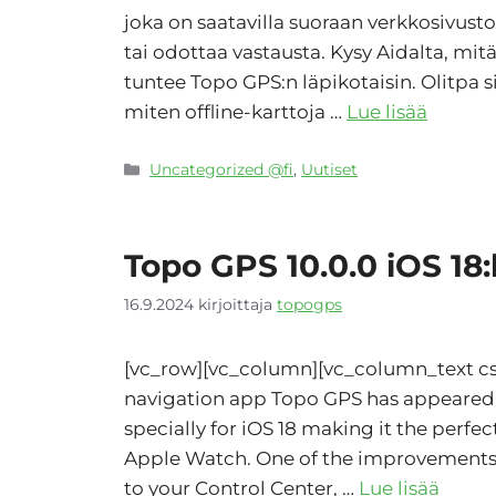
joka on saatavilla suoraan verkkosivusto
tai odottaa vastausta. Kysy Aidalta, mitä
tuntee Topo GPS:n läpikotaisin. Olitpa s
miten offline-karttoja …
Lue lisää
Kategoriat
Uncategorized @fi
,
Uutiset
Topo GPS 10.0.0 iOS 18:l
16.9.2024
kirjoittaja
topogps
[vc_row][vc_column][vc_column_text css=
navigation app Topo GPS has appeared.
specially for iOS 18 making it the perf
Apple Watch. One of the improvements is
to your Control Center, …
Lue lisää