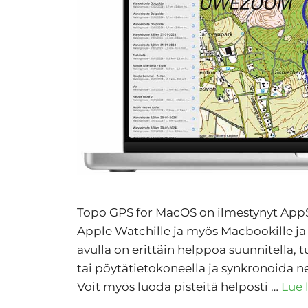
Topo GPS for MacOS on ilmestynyt AppSt
Apple Watchille ja myös Macbookille ja 
avulla on erittäin helppoa suunnitella, t
tai pöytätietokoneella ja synkronoida n
Voit myös luoda pisteitä helposti …
Lue 