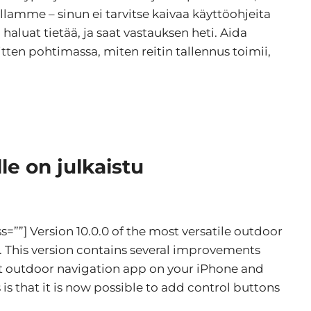
llamme – sinun ei tarvitse kaivaa käyttöohjeita
 haluat tietää, ja saat vastauksen heti. Aida
itten pohtimassa, miten reitin tallennus toimii,
le on julkaistu
””] Version 10.0.0 of the most versatile outdoor
 This version contains several improvements
ect outdoor navigation app on your iPhone and
 that it is now possible to add control buttons