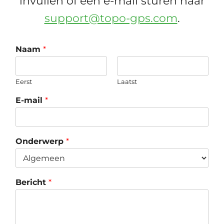
invullen of een e-mail sturen naar
support@topo-gps.com
.
*
Naam
*
*
*
Eerst
Laatst
E-mail
*
Onderwerp
*
Bericht
*