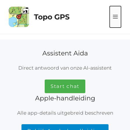
Ga
naar
Topo GPS
ME
de
inhoud
Assistent Aida
Direct antwoord van onze AI-assistent
Start chat
Apple-handleiding
Alle app-details uitgebreid beschreven