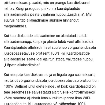
piirkonna kaardiplaadid, mis on praegu kaardiekraanil
nähtav. Kõigi praeguse piirkonna kaardiplaatide
allalaadimiseks peate vajutama nuppu „Laadi alla”. MB
suurus näitab allalaadimise suuruse hinnangut
megabaitides.
Kui kaardiplaatide allalaadimine on alustatud, näitab
allalaadimisnupp, kui palju plaate tuleb veel alla laadida.
Kaardiplaatide allalaadimisel suureneb võrguühenduseta
juurdepääsetavuse protsent 100% -ni. Kaardiplaatide
allalaadimise saate igal ajal tühistada, vajutades nuppu
„Lõpeta allalaadimine”.
Kui naasete kaardiekraanile ja ei liiguta ega suumi kaarti,
näete, et võrguühenduseta juurdepääsetavuse protsent on
100%. Sellisel juhul olete kindel, et kõik kaardiplaadid on
teie seadmesse salvestatud alalt. Selle kontrollimiseks
võite seadme ajutiselt lennukirežiimi panna ilma WiFi-
juurdepääsuta. Kui suurendate või vähendate 100%