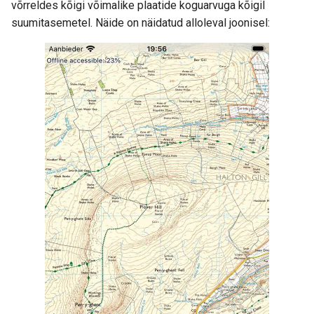
võrreldes kõigi võimalike plaatide koguarvuga kõigil
suumitasemetel. Näide on näidatud alloleval joonisel: