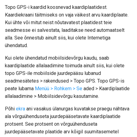
Topo GPS-i kaardid koosnevad kaardiplaatidest.
Kaardiplaatide eemaldamine
Kaardiekraani täitmiseks on vaja väikest arvu kaardiplaate.
Kui ühte või mitut neist nõutavatest plaatidest teie
seadmesse ei salvestata, laaditakse need automaatselt
alla. See õnnestub ainult siis, kui olete Internetiga
ühendatud.
Kui olete ühendatud mobiilsidevõrgu kaudu, saab
kaardiplaatide allalaadimine toimuda ainult siis, kui olete
topo GPS-ile mobiilside juurdepääsu lubanud
seadmesätetes > rakendused > Topo GPS. Topo GPS-is
peate lubama
Menüü > Rohkem > Se
aded > Kaardiplaatide
allalaadimine > Mobiilsidevõrgu kasutamine.
Põhi
ekra
ani vasakus ülanurgas kuvatakse praegu nähtava
ala võrguühenduseta juurdepääsetavate kaardiplaatide
protsent. See protsent on võrguühenduseta
juurdepääsetavate plaatide arv kõigil suumitasemetel