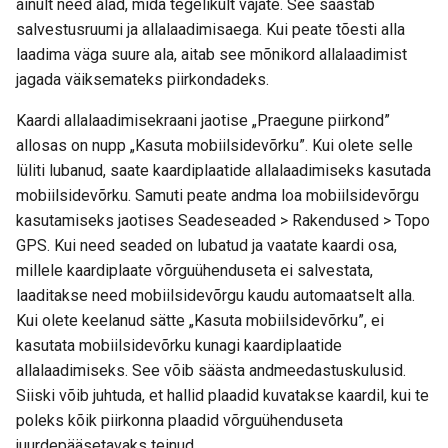
ainult need alad, mida tegelikult vajate. See säästab
salvestusruumi ja allalaadimisaega. Kui peate tõesti alla
laadima väga suure ala, aitab see mõnikord allalaadimist
jagada väiksemateks piirkondadeks.
Kaardi allalaadimisekraani jaotise „Praegune piirkond”
allosas on nupp „Kasuta mobiilsidevõrku”. Kui olete selle
lüliti lubanud, saate kaardiplaatide allalaadimiseks kasutada
mobiilsidevõrku. Samuti peate andma loa mobiilsidevõrgu
kasutamiseks jaotises Seadeseaded > Rakendused > Topo
GPS. Kui need seaded on lubatud ja vaatate kaardi osa,
millele kaardiplaate võrguühenduseta ei salvestata,
laaditakse need mobiilsidevõrgu kaudu automaatselt alla.
Kui olete keelanud sätte „Kasuta mobiilsidevõrku”, ei
kasutata mobiilsidevõrku kunagi kaardiplaatide
allalaadimiseks. See võib säästa andmeedastuskulusid.
Siiski võib juhtuda, et hallid plaadid kuvatakse kaardil, kui te
poleks kõik piirkonna plaadid võrguühenduseta
juurdepääsetavaks teinud.