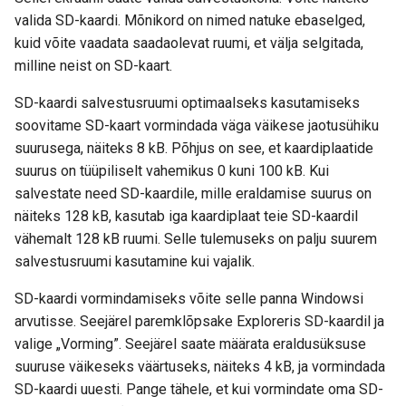
valida SD-kaardi. Mõnikord on nimed natuke ebaselged,
kuid võite vaadata saadaolevat ruumi, et välja selgitada,
milline neist on SD-kaart.
SD-kaardi salvestusruumi optimaalseks kasutamiseks
soovitame SD-kaart vormindada väga väikese jaotusühiku
suurusega, näiteks 8 kB. Põhjus on see, et kaardiplaatide
suurus on tüüpiliselt vahemikus 0 kuni 100 kB. Kui
salvestate need SD-kaardile, mille eraldamise suurus on
näiteks 128 kB, kasutab iga kaardiplaat teie SD-kaardil
vähemalt 128 kB ruumi. Selle tulemuseks on palju suurem
salvestusruumi kasutamine kui vajalik.
SD-kaardi vormindamiseks võite selle panna Windowsi
arvutisse. Seejärel paremklõpsake Exploreris SD-kaardil ja
valige „Vorming”. Seejärel saate määrata eraldusüksuse
suuruse väikeseks väärtuseks, näiteks 4 kB, ja vormindada
SD-kaardi uuesti. Pange tähele, et kui vormindate oma SD-