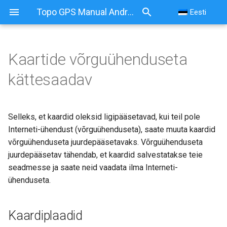
Topo GPS Manual Android
Eesti
Kaartide võrguühenduseta
Kaartide võrguühenduseta
kättesaadav
kättesaadav
Kaardiplaadid
Selleks, et kaardid oleksid ligipääsetavad, kui teil pole
Interneti-ühendust (võrguühenduseta), saate muuta kaardid
Kaardiplaatide allalaadimine
võrguühenduseta juurdepääsetavaks. Võrguühenduseta
juurdepääsetav tähendab, et kaardid salvestatakse teie
Kaardiplaatide
seadmesse ja saate neid vaadata ilma Interneti-
värskendamine
ühenduseta.
Ladustamisruum
Kaardiplaadid
Ladustamiskoht