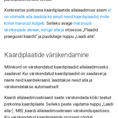
Konkreetse piirkonna kaardiplaatide allalaadimise asem
el
on võimalik alla laadida ka ainult need kaardiplaadid, mille
kohal marsruut kulgeb
. Selleks avage
marsruudi
üksikasjade ekraan, kerige alla ja
otisesse „Plaadid
praegusel kaardil” ja puudutage nuppu „Laadi alla”.
Kaardiplaatide värskendamine
Mõnikord on värskendatud kaardiplaadid allalaadimiseks
saadaval. Kui värskendatud kaardiplaadid on saadaval ja
näete neid kaardiekraanil, laaditakse need alla ja
värskendatakse automaatselt.
Kaardi allalaadimisekraanil saate värskendada kõiki teatud
piirkonna kaardiplaate. Selleks peate vajutama nuppu „Laadi
alla (.. MB) ‚kaardi allalaadimisekraani värskendusjaotises.
Kui värskendatud kaardiplaatide protsent võrdub