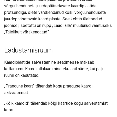
võrguühenduseta juurdepääsetavate kaardiplaatide
protsendiga, olete värskendanud kõiki võrguühenduseta
juurdepääsetavaid kaardiplaate. See kehtib ülaltoodud
joonisel, seetõttu on nupp „Laadi alla” muutunud väärtuseks
„Täielikult värskendatud”.
Ladustamisruum
Kaardiplaatide salvestamine seadmesse maksab
kettaruumi. Kaardi allalaadimise ekraanil näete, kui palju
ruumi on kasutatud.
„Praegune kaart” tähendab kogu praeguse kaardi
salvestamist.
„Kõik kaardid” tähendab kõigi kaartide kogu salvestamist
koos.