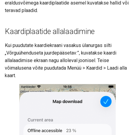
eraldusvõimega kaardiplaatide asemel kuvatakse hallid või
teravad plaadid.
Kaardiplaatide allalaadimine
Kui puudutate kaardiekraani vasakus ülanurgas silti
„Võrguühenduseta juurdepääsetav:”, kuvatakse kaardi
allalaadimise ekraan nagu alloleval joonisel. Teise
võimalusena võite puudutada Menüü > Kaardid > Laadi alla
kaart.