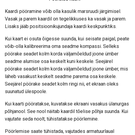
Kaardi pööramine võib olla kasulik marsruudi järgimisel.
Vasak ja parem kaardil on tegelikkuses ka vasak ja parem.
Lisaks jääb positsioonikujundaja kaardi keskpunktiks.
Kui kaart ei osuta õigesse suunda, kui seisate paigal, peate
võib-olla kalibreerima oma seadme kompassi. Selleks
pöörake seadet kolm korda väljamõeldud joone ümber
seadme alumise osa keskelt kuni keskele. Seejärel
pöörake seadet kolm korda väljamõeldud joone ümber, mis
läheb vasakust keskelt seadme parema osa keskele.
Seejärel pöörake seadet kolm ringi nii, et ekraan oleks
suunatud ülespoole.
Kui kaarti pööratakse, kuvatakse ekraani vasakus ülanurgas
põhjanool. See nool näitab kaardil tõelise põhja suunda. Kui
vajutate seda noolt, tühistatakse pöörlemine.
Pöörlemise saate tühistada, vajutades armatuurlaual