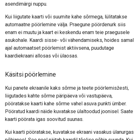
asendimärgi nuppu.
Kui liigutate kaarti või suumite kahe sõrmega, lülitatakse
automaatne pöörlemine välja. Praegune pöördenurk siis
enam ei muutu ja kaart ei keskendu enam teie praegusele
asukohale. Kaardi sisse- või vähendamiseks, hoides samal
ajal automaatset pöörlemist aktiivsena, puudutage
kaardiekraani allosas või ülaosas.
Käsitsi pöörlemine
Kui panete ekraanile kaks sõrme ja teete pöörlemisžesti,
liigutades kahte sõrme päripäeva või vastupäeva,
pööratakse kaarti kahe sõrme vahel asuva punkti ümber.
Pööratud kaardi näide kuvatakse ülaltoodud joonisel. Saate
kaarti pöörata igas soovitud suunas.
Kui kaarti pööratakse, kuvatakse ekraani vasakus ülanurgas
põhjanool. See nool näitab kaardil tõelise põhja suunda. Kui