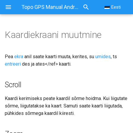
Topo GPS Manual Android
Eesti
Kaardiekraani muutmine
Kaardiekraani muutmine
Scroll
Pea
ekra
anil saate kaarti muuta, kerites, su
umides
, ts
entreeri
des ja
ates</ref> kaarti.
Zoom
Scroll
Keskus
Kaardi kerimiseks peate kaardil sõrme hoidma. Kui liigutate
Pööra
sõrme, liigutatakse ka kaart. Samuti saate kaarti liigutada,
Automaatne pöörlemine
pühkides sõrmega kaardil kiiresti.
Käsitsi pöörlemine