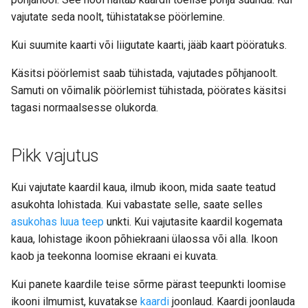
vajutate seda noolt, tühistatakse pöörlemine.
Kui suumite kaarti või liigutate kaarti, jääb kaart pööratuks.
Käsitsi pöörlemist saab tühistada, vajutades põhjanoolt.
Samuti on võimalik pöörlemist tühistada, pöörates käsitsi
tagasi normaalsesse olukorda.
Pikk vajutus
Kui vajutate kaardil kaua, ilmub ikoon, mida saate teatud
asukohta lohistada. Kui vabastate selle, saate selles
asukohas luua teep
unkti. Kui vajutasite kaardil kogemata
kaua, lohistage ikoon põhiekraani ülaossa või alla. Ikoon
kaob ja teekonna loomise ekraani ei kuvata.
Kui panete kaardile teise sõrme pärast teepunkti loomise
ikooni ilmumist, kuvatakse
kaardi
joonlaud. Kaardi joonlauda