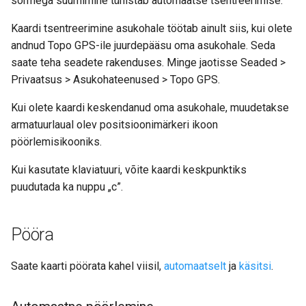
sõrmega suumimine tühistab automaatse tsentreerimise.
Kaardi tsentreerimine asukohale töötab ainult siis, kui olete
andnud Topo GPS-ile juurdepääsu oma asukohale. Seda
saate teha seadete rakenduses. Minge jaotisse Seaded >
Privaatsus > Asukohateenused > Topo GPS.
Kui olete kaardi keskendanud oma asukohale, muudetakse
armatuurlaual olev positsioonimärkeri ikoon
pöörlemisikooniks.
Kui kasutate klaviatuuri, võite kaardi keskpunktiks
puudutada ka nuppu „c”.
Pööra
Saate kaarti pöörata kahel viisil,
automaatselt
ja
käsitsi
.