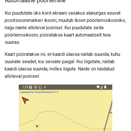
Automaatne pöörlemine
Kui puudutate üks kord ekraani vasakus alanurgas asuvat
positsioonimarkeri ikooni, muutub ikoon pöörlemisikooniks,
nagu näete alloleval joonisel. Kui puudutate seda
pöörlemisikooni, pööratakse kaart automaatselt teie
suunas.
Kaart pööratakse nii, et kaardi ülaosa näitab suunda, kuhu
suunate seadet, kui seisate paigal. Kui liigutate, näitab
kaardi ülaosa suunda, milles liigute. Näide on näidatud
alloleval joonisel: