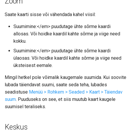
Zoom
Pikk vajutus
Saate kaarti sisse või vähendada kahel viisil:
Suumimine:</em> puudutage ühte sõrme kaardi
allosas. Või hoidke kaardil kahte sõrme ja viige need
kokku.
Suumimine:</em> puudutage ühte sõrme kaardi
ülaosas. Või hoidke kaardil kahte sõrme ja viige need
üksteisest eemale.
Mingil hetkel pole võimalik kaugemale suumida. Kui soovite
lubada täiendavat suumi, saate seda teha, lubades
seadistuse
Menüü > Rohkem > Seaded > Kaart > Täiendav
suum
. Puuduseks on see, et siis muutub kaart kaugele
suumisel teraliseks.
Keskus