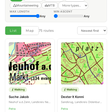
Mountaineering
MTB
MAX LENGTH
MIN ASCENT
Any
Any
List
Map
75 routes
Walking
Walking
Suche Jakob
Dexter lt Konni
Neuhof a.d.Zenn, Landkreis Neustadt an der Aisch-Bad Windsheim, Bayern, DE
Sandkrug, Landkreis Oldenburg, Niedersachsen, DE
Petra
Petra