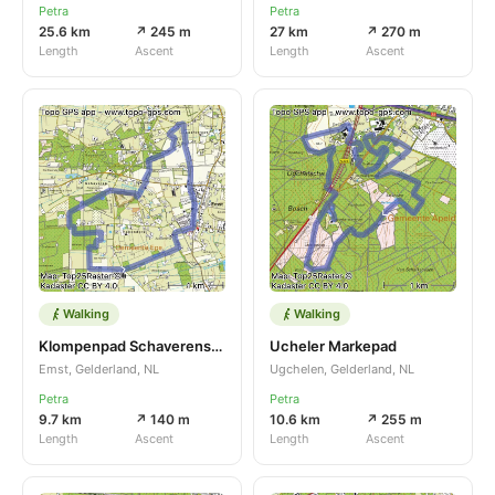
Petra
Petra
25.6 km
↗ 245 m
27 km
↗ 270 m
Length
Ascent
Length
Ascent
Walking
Walking
Klompenpad Schaverense pad
Ucheler Markepad
Emst, Gelderland, NL
Ugchelen, Gelderland, NL
Petra
Petra
9.7 km
↗ 140 m
10.6 km
↗ 255 m
Length
Ascent
Length
Ascent