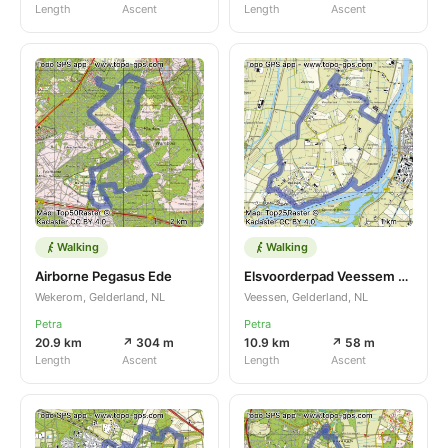
Length
Ascent
Length
Ascent
Walking
Walking
Airborne Pegasus Ede
Elsvoorderpad Veessem klompenpad
Wekerom, Gelderland, NL
Veessen, Gelderland, NL
Petra
Petra
20.9 km
↗ 304 m
10.9 km
↗ 58 m
Length
Ascent
Length
Ascent