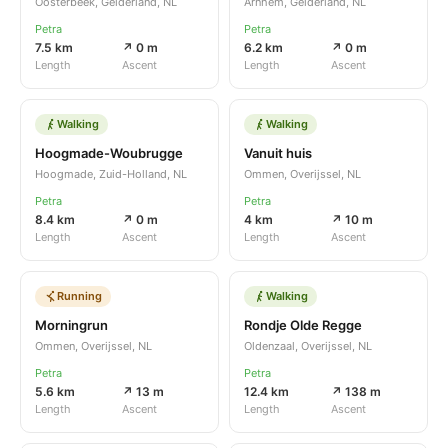
Oosterbeek, Gelderland, NL
Arnhem, Gelderland, NL
Petra
Petra
7.5 km
↗ 0 m
6.2 km
↗ 0 m
Length
Ascent
Length
Ascent
Walking
Walking
Hoogmade-Woubrugge
Vanuit huis
Hoogmade, Zuid-Holland, NL
Ommen, Overijssel, NL
Petra
Petra
8.4 km
↗ 0 m
4 km
↗ 10 m
Length
Ascent
Length
Ascent
Running
Walking
Morningrun
Rondje Olde Regge
Ommen, Overijssel, NL
Oldenzaal, Overijssel, NL
Petra
Petra
5.6 km
↗ 13 m
12.4 km
↗ 138 m
Length
Ascent
Length
Ascent