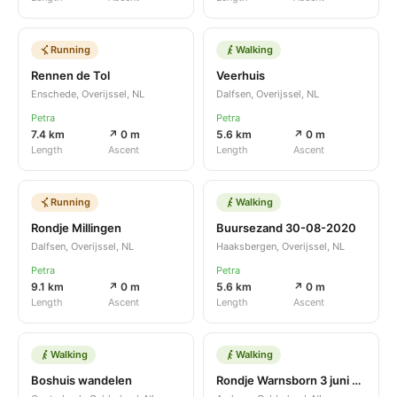
Running
Walking
Rennen de Tol
Veerhuis
Enschede, Overijssel, NL
Dalfsen, Overijssel, NL
Petra
Petra
7.4 km
↗ 0 m
5.6 km
↗ 0 m
Length
Ascent
Length
Ascent
Running
Walking
Rondje Millingen
Buursezand 30-08-2020
Dalfsen, Overijssel, NL
Haaksbergen, Overijssel, NL
Petra
Petra
9.1 km
↗ 0 m
5.6 km
↗ 0 m
Length
Ascent
Length
Ascent
Walking
Walking
Boshuis wandelen
Rondje Warnsborn 3 juni 2020