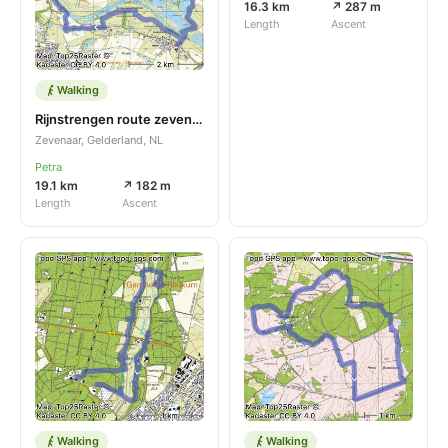
16.3 km
↗ 287 m
Length
Ascent
Walking
Rijnstrengen route zevenaar
Zevenaar, Gelderland, NL
Petra
19.1 km
↗ 182 m
Length
Ascent
Walking
Walking