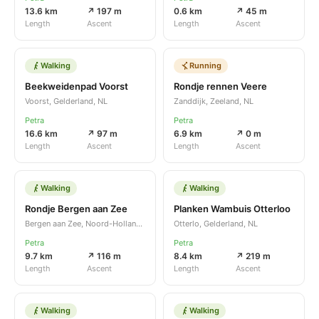
13.6 km
↗ 197 m
0.6 km
↗ 45 m
Length
Ascent
Length
Ascent
Walking
Running
Beekweidenpad Voorst
Rondje rennen Veere
Voorst, Gelderland, NL
Zanddijk, Zeeland, NL
Petra
Petra
16.6 km
↗ 97 m
6.9 km
↗ 0 m
Length
Ascent
Length
Ascent
Walking
Walking
Rondje Bergen aan Zee
Planken Wambuis Otterloo
Bergen aan Zee, Noord-Holland, NL
Otterlo, Gelderland, NL
Petra
Petra
9.7 km
↗ 116 m
8.4 km
↗ 219 m
Length
Ascent
Length
Ascent
Walking
Walking