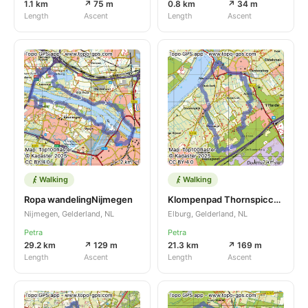
1.1 km
↗ 75 m
0.8 km
↗ 34 m
Length
Ascent
Length
Ascent
Walking
Walking
Ropa wandelingNijmegen
Klompenpad Thornspiccerpad Elburg
Nijmegen, Gelderland, NL
Elburg, Gelderland, NL
Petra
Petra
29.2 km
↗ 129 m
21.3 km
↗ 169 m
Length
Ascent
Length
Ascent