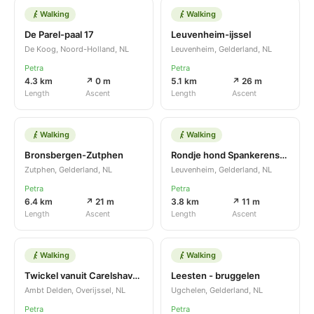
Walking
Walking
De Parel-paal 17
Leuvenheim-ijssel
De Koog, Noord-Holland, NL
Leuvenheim, Gelderland, NL
Petra
Petra
4.3 km
↗ 0 m
5.1 km
↗ 26 m
Length
Ascent
Length
Ascent
Walking
Walking
Bronsbergen-Zutphen
Rondje hond Spankerenseweg
Zutphen, Gelderland, NL
Leuvenheim, Gelderland, NL
Petra
Petra
6.4 km
↗ 21 m
3.8 km
↗ 11 m
Length
Ascent
Length
Ascent
Walking
Walking
Twickel vanuit Carelshaven
Leesten - bruggelen
Ambt Delden, Overijssel, NL
Ugchelen, Gelderland, NL
Petra
Petra