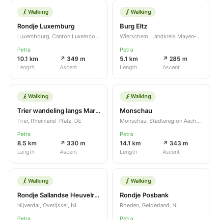
Walking
Walking
Rondje Luxemburg
Burg Eltz
Luxembourg, Canton Luxembourg, LU
Wierschem, Landkreis Mayen-Koblenz, Rheinland-Pfalz, DE
Petra
Petra
10.1 km
↗ 349 m
5.1 km
↗ 285 m
Length
Ascent
Length
Ascent
Walking
Walking
Trier wandeling langs Mariensaule
Monschau
Trier, Rheinland-Pfalz, DE
Monschau, Städteregion Aachen, Nordrhein-Westfalen, DE
Petra
Petra
8.5 km
↗ 330 m
14.1 km
↗ 343 m
Length
Ascent
Length
Ascent
Walking
Walking
Rondje Sallandse Heuvelrug
Rondje Posbank
Nijverdal, Overijssel, NL
Rheden, Gelderland, NL
Petra
Petra