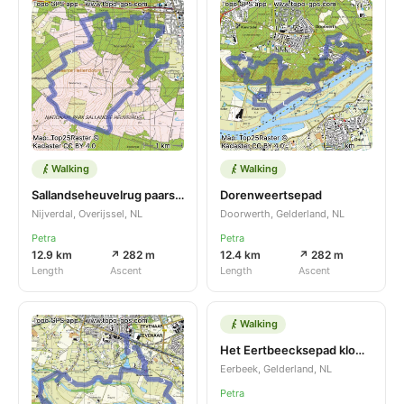
Walking
Walking
Sallandseheuvelrug paarse route
Dorenweertsepad
Nijverdal, Overijssel, NL
Doorwerth, Gelderland, NL
Petra
Petra
12.9 km
↗ 282 m
12.4 km
↗ 282 m
Length
Ascent
Length
Ascent
Walking
Het Eertbeecksepad klompenpad
Eerbeek, Gelderland, NL
Petra