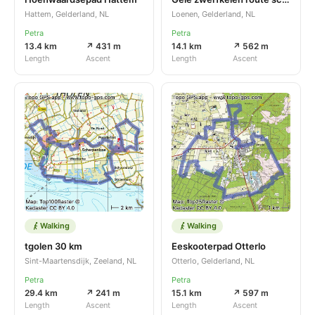
Hattem, Gelderland, NL
Loenen, Gelderland, NL
Petra
Petra
13.4 km
↗ 431 m
14.1 km
↗ 562 m
Length
Ascent
Length
Ascent
Walking
Walking
tgolen 30 km
Eeskooterpad Otterlo
Sint-Maartensdijk, Zeeland, NL
Otterlo, Gelderland, NL
Petra
Petra
29.4 km
↗ 241 m
15.1 km
↗ 597 m
Length
Ascent
Length
Ascent