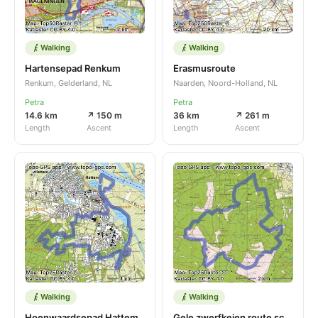
Walking
Walking
Hartensepad Renkum
Erasmusroute
Renkum, Gelderland, NL
Naarden, Noord-Holland, NL
Petra
Petra
14.6 km
↗ 150 m
36 km
↗ 261 m
Length
Ascent
Length
Ascent
Walking
Walking
Hoenwaardsepad Hattem
Gele zwerfkeien route schaapskooi loenen