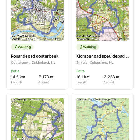
Walking
Walking
Rosandepad oosterbeek
Klompenpad speuldepad staverden
Oosterbeek, Gelderland, NL
Ermelo, Gelderland, NL
Petra
Petra
14.6 km
↗ 173 m
16.1 km
↗ 238 m
Length
Ascent
Length
Ascent