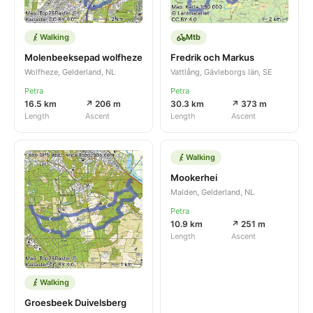
Walking
Mtb
Molenbeeksepad wolfheze
Fredrik och Markus
Wolfheze, Gelderland, NL
Vattlång, Gävleborgs län, SE
Petra
Petra
16.5 km
↗ 206 m
30.3 km
↗ 373 m
Length
Ascent
Length
Ascent
Walking
Mookerhei
Malden, Gelderland, NL
Petra
10.9 km
↗ 251 m
Length
Ascent
Walking
Groesbeek Duivelsberg