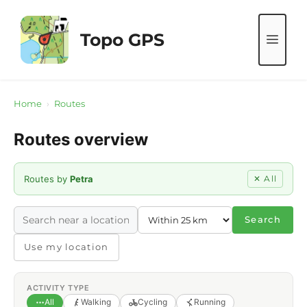
Skip
to
Topo GPS
ME
content
Home
›
Routes
Routes overview
Routes by
Petra
✕ All
Search
Use my location
ACTIVITY TYPE
All
Walking
Cycling
Running