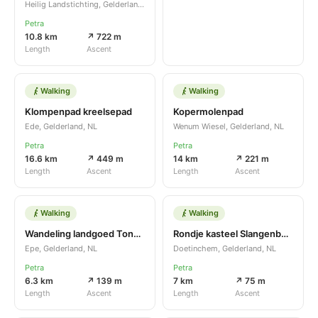
Heilig Landstichting, Gelderland, NL
Petra
10.8 km
↗ 722 m
Length
Ascent
Walking
Walking
Klompenpad kreelsepad
Kopermolenpad
Ede, Gelderland, NL
Wenum Wiesel, Gelderland, NL
Petra
Petra
16.6 km
↗ 449 m
14 km
↗ 221 m
Length
Ascent
Length
Ascent
Walking
Walking
Wandeling landgoed Tongeren Epe
Rondje kasteel Slangenburg
Epe, Gelderland, NL
Doetinchem, Gelderland, NL
Petra
Petra
6.3 km
↗ 139 m
7 km
↗ 75 m
Length
Ascent
Length
Ascent