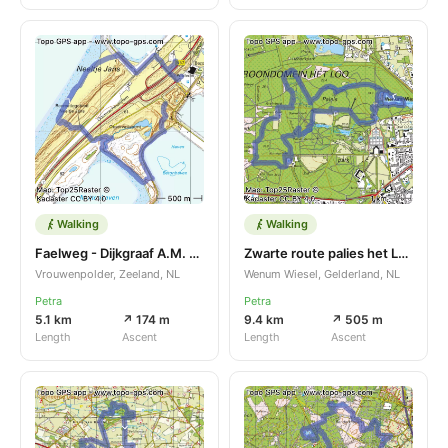
Walking
Walking
Faelweg - Dijkgraaf A.M. Gelukweg
Zwarte route palies het Loo
Vrouwenpolder, Zeeland, NL
Wenum Wiesel, Gelderland, NL
Petra
Petra
5.1 km
↗ 174 m
9.4 km
↗ 505 m
Length
Ascent
Length
Ascent