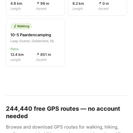
4.9 km
↗ 99 m
8.2 km
↗ 0 m
Length
Ascent
Length
Ascent
Walking
10-5 Paardencamping
Laag-Soeren, Gelderland, NL
Petra
12.4 km
↗ 851 m
Length
Ascent
244,440
free GPS routes — no account
needed
Browse and download GPS routes for walking, hiking,