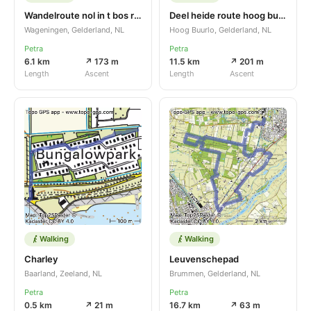
Wandelroute nol in t bos renkums beekdal
Deel heide route hoog buurlo
Wageningen, Gelderland, NL
Hoog Buurlo, Gelderland, NL
Petra
Petra
6.1 km
↗ 173 m
11.5 km
↗ 201 m
Length
Ascent
Length
Ascent
Walking
Walking
Charley
Leuvenschepad
Baarland, Zeeland, NL
Brummen, Gelderland, NL
Petra
Petra
0.5 km
↗ 21 m
16.7 km
↗ 63 m