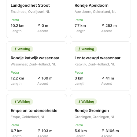
Landgoed het Stroot
Rondje Apeldoorn
Enschede, Overijssel, NL
Apeldoorn, Gelderland, NL
Petra
Petra
10.2 km
↗ 0 m
7.7 km
↗ 263 m
Length
Ascent
Length
Ascent
Walking
Walking
Rondje katwijk wassenaar
Lentevreugd wassenaar
Wassenaar, Zuid-Holland, NL
Katwijk, Zuid-Holland, NL
Petra
Petra
12.2 km
↗ 169 m
3 km
↗ 41 m
Length
Ascent
Length
Ascent
Walking
Walking
Empe en tondenseheide
Rondje Groningen
Empe, Gelderland, NL
Groningen, Groningen, NL
Petra
Petra
6.7 km
↗ 103 m
5.9 km
↗ 3106 m
Length
Ascent
Length
Ascent