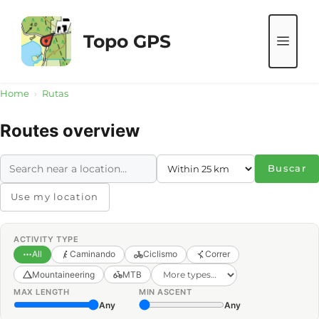
Saltar
al
Topo GPS
ME
contenido
Home
›
Rutas
Routes overview
Buscar
Use my location
ACTIVITY TYPE
All
Caminando
Ciclismo
Correr
Mountaineering
MTB
MAX LENGTH
MIN ASCENT
Any
Any