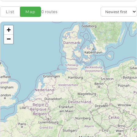
List
Map
0 routes
+
−