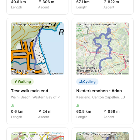
40.6 km
↗ 306 m
67.1 km
↗ 822 m
Length
Ascent
Length
Ascent
Walking
Cycling
Tesr walk main end
Niederkerschen - Arlon
Waihī Beach, Western Bay of Plenty District, Bay of Plenty, NZ
Käerjeng, Canton Capellen, LU
Jt
Jt
0.6 km
↗ 24 m
60.5 km
↗ 859 m
Length
Ascent
Length
Ascent