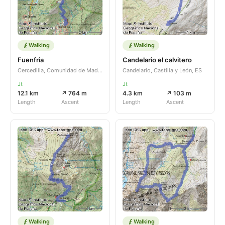
Walking
Walking
Fuenfria
Candelario el calvitero
Cercedilla, Comunidad de Madrid, ES
Candelario, Castilla y León, ES
Jt
Jt
12.1 km
↗ 764 m
4.3 km
↗ 103 m
Length
Ascent
Length
Ascent
Walking
Walking