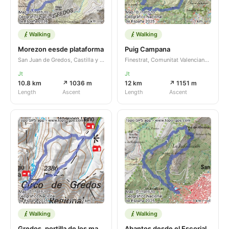
Walking
Walking
Morezon eesde plataforma
Puig Campana
San Juan de Gredos, Castilla y León, ES
Finestrat, Comunitat Valenciana, ES
Jt
Jt
10.8 km
↗ 1036 m
12 km
↗ 1151 m
Length
Ascent
Length
Ascent
Walking
Walking
Gredos, portilla de los machos , casquerazo, hermanitos, morezon
Abantos desde el Escorial