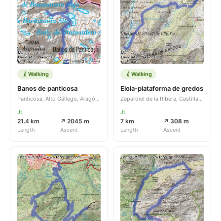
Walking
Walking
Banos de panticosa
Elola-plataforma de gredos
Panticosa, Alto Gállego, Aragón, ES
Zapardiel de la Ribera, Castilla y León, ES
Jt
Jt
21.4 km
↗ 2045 m
7 km
↗ 308 m
Length
Ascent
Length
Ascent