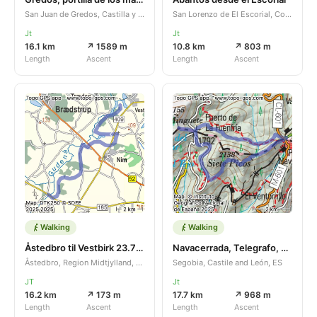
San Juan de Gredos, Castilla y León, ES
San Lorenzo de El Escorial, Comunidad de Madrid, ES
Jt
Jt
16.1 km
↗ 1589 m
10.8 km
↗ 803 m
Length
Ascent
Length
Ascent
Walking
Walking
Åstedbro til Vestbirk 23.7 2025
Navacerrada, Telegrafo, Fuenfria, cerro Minguete, camino Smith
Åstedbro, Region Midtjylland, DK
Segobia, Castile and León, ES
JT
Jt
16.2 km
↗ 173 m
17.7 km
↗ 968 m
Length
Ascent
Length
Ascent