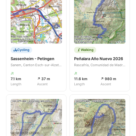
Cycling
Walking
Sassenheim - Petingen
Peñalara Año Nuevo 2026
Sanem, Canton Esch-sur-Alzette, LU
Rascafría, Comunidad de Madrid, ES
Jt
Jt
7.1 km
↗ 37 m
11.6 km
↗ 980 m
Length
Ascent
Length
Ascent