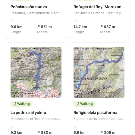
Peñalara año nuevo
Refugio del Rey, Morezon desde plataforma
Rascafría, Comunidad de Madrid, ES
San Juan de Gredos, Castilla y León, ES
Jt
Jt
9.8 km
↗ 551 m
14.7 km
↗ 987 m
Length
Ascent
Length
Ascent
Walking
Walking
La pedriza el yelmo
Refigio elola plataforma
Manzanares el Real, Comunidad de Madrid, ES
Zapardiel de la Ribera, Castilla y León, ES
Jt
Jt
9.2 km
↗ 880 m
6.9 km
↗ 309 m