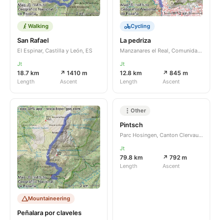
Walking
Cycling
San Rafael
La pedriza
El Espinar, Castilla y León, ES
Manzanares el Real, Comunidad de Madrid, ES
Jt
Jt
18.7 km
↗ 1410 m
12.8 km
↗ 845 m
Length
Ascent
Length
Ascent
Other
Pintsch
Parc Hosingen, Canton Clervaux, LU
Jt
79.8 km
↗ 792 m
Length
Ascent
Mountaineering
Peñalara por claveles