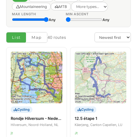
Mountaineering
MTB
MAX LENGTH
MIN ASCENT
Any
Any
List
Map
40 routes
Cycling
Cycling
Rondje Hilversum - Nederhorst Den Berg
12.5 étape 1
Hilversum, Noord-Holland, NL
Käerjeng, Canton Capellen, LU
jt
Jt