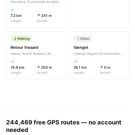
Rascafría, Comunidad de Madrid, ES
Jt
7.2 km
↗ 341 m
Length
Ascent
Walking
Other
Retour Vwaard
Vænget
Heeze, Noord-Brabant, NL
Lillerød, Region Hovedstaden, DK
JT
JT
16.9 km
↗ 250 m
26.1 km
↗ 0 m
Length
Ascent
Length
Ascent
244,469
free GPS routes — no account
needed