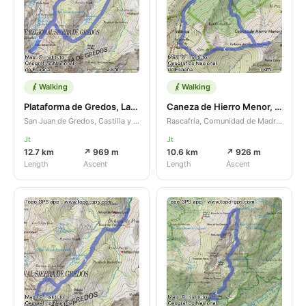
Walking
Walking
Plataforma de Gredos, Laguna Grande, majada de Adrian
Caneza de Hierro Menor, valdesqui. Invernal
San Juan de Gredos, Castilla y León, ES
Rascafría, Comunidad de Madrid, ES
Jt
Jt
12.7 km
↗ 969 m
10.6 km
↗ 926 m
Length
Ascent
Length
Ascent