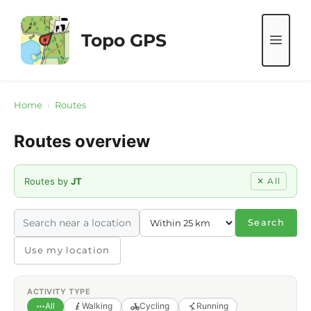
Skip
to
Topo GPS
ME
content
Home
›
Routes
Routes overview
Routes by
JT
✕ All
Search
Use my location
ACTIVITY TYPE
All
Walking
Cycling
Running