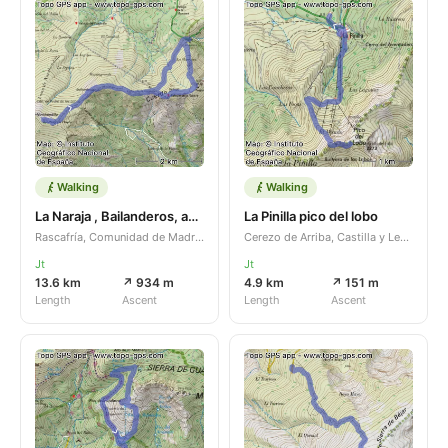
Walking
Walking
La Naraja , Bailanderos, asomate de hoyos
La Pinilla pico del lobo
Rascafría, Comunidad de Madrid, ES
Cerezo de Arriba, Castilla y León, ES
Jt
Jt
13.6 km
↗ 934 m
4.9 km
↗ 151 m
Length
Ascent
Length
Ascent