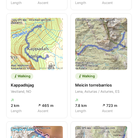
Length
Ascent
Length
Ascent
Walking
Walking
Kappadlsjag
Meicin torrebarrios
Vestland, NO
Lena, Asturias / Asturies, ES
Jt
Jt
2 km
↗ 465 m
7.8 km
↗ 723 m
Length
Ascent
Length
Ascent