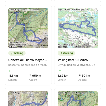
Walking
Walking
Cabeza de Hierro Mayor por Tubo Central
Velling kalv 5.5 2025
Rascafría, Comunidad de Madrid, ES
Bryrup, Region Midtjylland, DK
Jt
JT
11.1 km
↗ 959 m
12.9 km
↗ 301 m
Length
Ascent
Length
Ascent