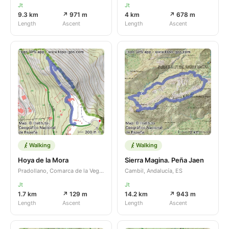
Jt
Jt
9.3 km
↗ 971 m
4 km
↗ 678 m
Length
Ascent
Length
Ascent
Walking
Walking
Hoya de la Mora
Sierra Magina. Peña Jaen
Pradollano, Comarca de la Vega de Granada, Andalucía, ES
Cambil, Andalucía, ES
Jt
Jt
1.7 km
↗ 129 m
14.2 km
↗ 943 m
Length
Ascent
Length
Ascent