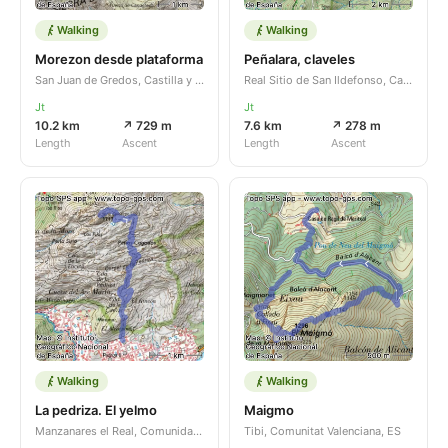
Walking
Walking
Morezon desde plataforma
Peñalara, claveles
San Juan de Gredos, Castilla y León, ES
Real Sitio de San Ildefonso, Castilla y León, ES
Jt
Jt
10.2 km
↗ 729 m
7.6 km
↗ 278 m
Length
Ascent
Length
Ascent
Walking
Walking
La pedriza. El yelmo
Maigmo
Manzanares el Real, Comunidad de Madrid, ES
Tibi, Comunitat Valenciana, ES