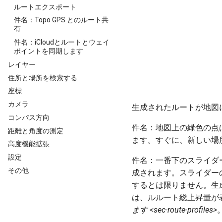
ルートエクスポート
件名：Topo GPS とのルート共
有
件名：iCloudとルートとウェイ
ポイントを同期します
レイヤー
住所と場所を検索する
座標
カメラ
生成されたルートが地図
コンパス方向
件名：地図上の緑色の点
距離と角度の測定
ます。すぐに、新しい場
高度機能拡張
設定
件名：一番下のスライダ
その他
成されます。スライダー
するとは限りません。生
は、ルルート総上昇量が表
ます <sec-route-profiles>