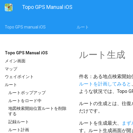
Topo GPS Manual iOS
Topo GPS manual iOS
ルート
ルート生成
Topo GPS Manual iOS
メイン画面
マップ
件名：ある地点検索開始
ウェイポイント
ルートを計画してみると
ルート
ような状況では、Topo
ルートポップアップ
ルートをロード中
ルートの生成とは、往復
地図検索開始位置ルートを削除
だけです。
する
記録ルート
ルートを生成最大、
まず
ルート計画
す。ルート生成画面が開