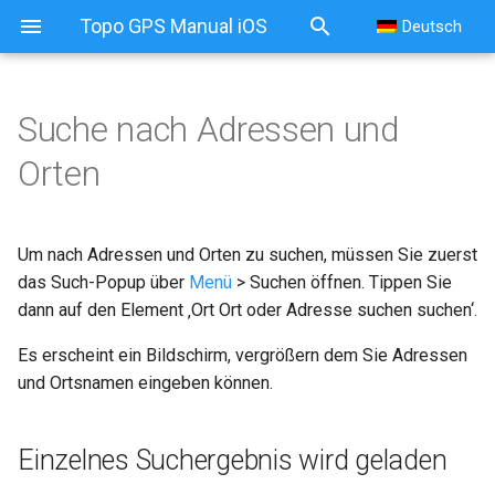
Topo GPS Manual iOS
Deutsch
Suche nach Adressen und
Suche nach Adressen und
Orten
Orten
Einzelnes Suchergebnis
Um nach Adressen und Orten zu suchen, müssen Sie zuerst
wird geladen
das Such-Popup über
Menü
> Suchen öffnen. Tippen Sie
dann auf den Element ‚Ort Ort oder Adresse suchen suchen‘.
Alle Suchergebnisse
werden geladen
Es erscheint ein Bildschirm, vergrößern dem Sie Adressen
und Ortsnamen eingeben können.
Auswahl von
Suchergebnissen wird
geladen
Einzelnes Suchergebnis wird geladen