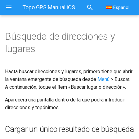
Topo GPS Manual iOS
Español
Búsqueda de direcciones y
Búsqueda de direcciones y
lugares
lugares
Cargar un único resultado de
Hasta buscar direcciones y lugares, primero tiene que abrir
búsqueda
la ventana emergente de búsqueda desde
Menú
> Buscar.
A continuación, toque el ítem «Buscar lugar o dirección».
Cargar todos los resultados
de la búsqueda
Aparecerá una pantalla dentro de la que podrá introducir
direcciones y topónimos.
Cargando la selección de
resultados de la búsqueda
Cargar un único resultado de búsqueda
Eliminar los resultados de la