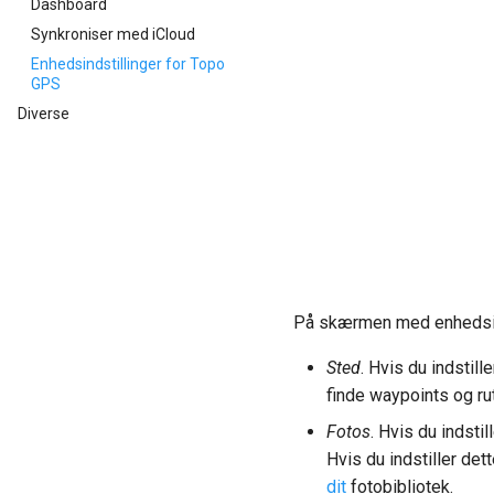
Dashboard
Synkroniser med iCloud
Enhedsindstillinger for Topo
GPS
Diverse
På skærmen med enhedsinds
Sted
. Hvis du indstill
finde waypoints og rut
Fotos
. Hvis du indsti
Hvis du indstiller de
dit
fotobibliotek.