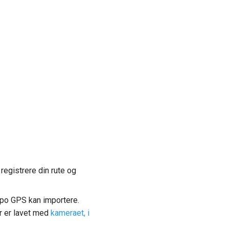
 registrere din rute og
Topo GPS kan importere.
er er lavet med
kameraet, i