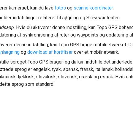
verer kameraet, kan du lave
fotos
og
scanne koordinater
.
holder indstillinger relateret til søgning og Siri-assistenten.
undsapp
. Hvis du aktiverer denne indstilling, kan Topo GPS behand
datering af synkronisering af ruter og waypoints og opdatering af
ktiverer denne indstilling, kan Topo GPS bruge mobilnetværket. D
anlægning
og
download af kortfliser
over et mobilnetværk.
stille sproget Topo GPS bruger, og du kan indstille det anderled
ttede sprog er engelsk, tysk, spansk, fransk, italiensk, hollands
 ukrainsk, tjekkisk, slovakisk, slovensk, græsk og estisk. Hvis 
 dette sprog som standard.