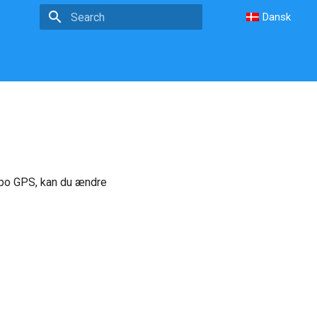
Dansk
Type to start searching
 Topo GPS, kan du ændre