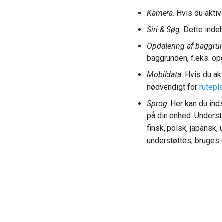
Kamera
. Hvis du akti
Siri & Søg
. Dette inde
Opdatering af baggr
baggrunden, f.eks. op
Mobildata
. Hvis du a
nødvendigt for
rutepl
Sprog
. Her kan du ind
på din enhed. Understø
finsk, polsk, japansk,
understøttes, bruges