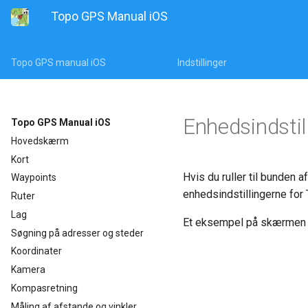
Topo GPS Manual iOS
Topo GPS manual iOS
Indstillinger
Enhedsindstil
Topo GPS Manual iOS
Hovedskærm
Kort
Hvis du ruller til bunden a
Waypoints
enhedsindstillingerne for
Ruter
Lag
Et eksempel på skærmen m
Søgning på adresser og steder
Koordinater
Kamera
Kompasretning
Måling af afstande og vinkler