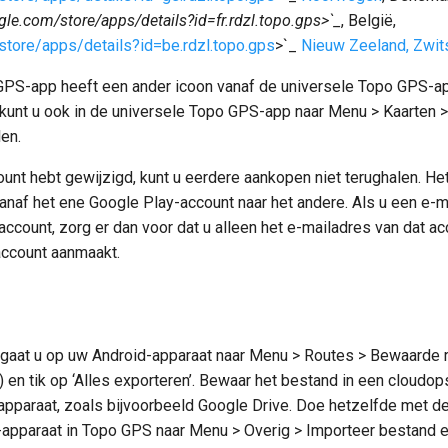
ogle.com/store/apps/details?id=fr.rdzl.topo.gps>`_
, België,
/store/apps/details?id=be.rdzl.topo.gps
>`_
Nieuw Zeeland,
Zwit
GPS-app heeft een ander icoon vanaf de universele Topo GPS-app
, kunt u ook in de universele Topo GPS-app naar Menu > Kaarten 
en.
unt hebt gewijzigd, kunt u eerdere aankopen niet terughalen. Het
anaf het ene Google Play-account naar het andere. Als u een e-
ccount, zorg er dan voor dat u alleen het e-mailadres van dat acc
ccount aanmaakt.
 gaat u op uw Android-apparaat naar Menu > Routes > Bewaarde r
 en tik op ‘Alles exporteren’. Bewaar het bestand in een cloudop
pparaat, zoals bijvoorbeeld Google Drive. Doe hetzelfde met d
-apparaat in Topo GPS naar Menu > Overig > Importeer bestand e