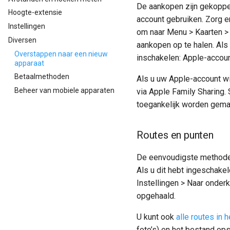
De aankopen zijn gekoppel
Hoogte-extensie
account gebruiken. Zorg er
Instellingen
om naar Menu > Kaarten > 
Diversen
aankopen op te halen. Als 
Overstappen naar een nieuw
inschakelen: Apple-accou
apparaat
Betaalmethoden
Als u uw Apple-account wi
Beheer van mobiele apparaten
via Apple Family Sharing
toegankelijk worden gemaa
Routes en punten
De eenvoudigste methode 
Als u dit hebt ingeschake
Instellingen > Naar onder
opgehaald.
U kunt ook
alle routes in
foto’s) en het bestand op