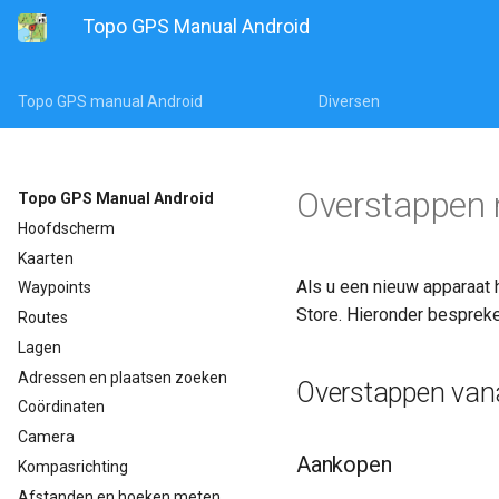
Topo GPS Manual Android
Topo GPS manual Android
Diversen
Overstappen 
Topo GPS Manual Android
Hoofdscherm
Kaarten
Als u een nieuw apparaat 
Waypoints
Store. Hieronder besprek
Routes
Lagen
Adressen en plaatsen zoeken
Overstappen vana
Coördinaten
Camera
Aankopen
Kompasrichting
Afstanden en hoeken meten