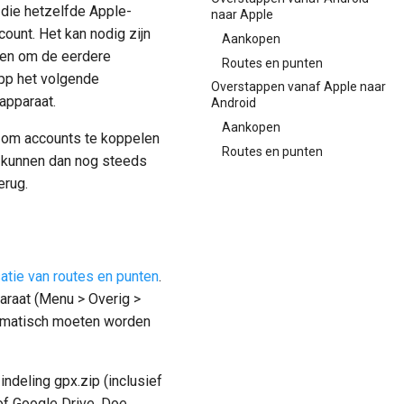
 die hetzelfde Apple-
naar Apple
ount. Het kan nodig zijn
Aankopen
kken om de eerdere
Routes en punten
app het volgende
Overstappen vanaf Apple naar
apparaat.
Android
Aankopen
jk om accounts te koppelen
Routes en punten
e kunnen dan nog steeds
erug.
atie van routes en punten
.
araat (Menu > Overig >
utomatisch moeten worden
indeling gpx.zip (inclusief
of Google Drive. Doe