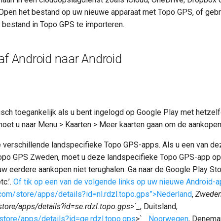
 Open het bestand op uw nieuwe apparaat met Topo GPS, of gebr
 bestand in Topo GPS te importeren.
f Android naar Android
sch toegankelijk als u bent ingelogd op Google Play met hetzel
moet u naar Menu > Kaarten > Meer kaarten gaan om de aankopen 
 verschillende landspecifieke Topo GPS-apps. Als u een van de
opo GPS Zweden, moet u deze landspecifieke Topo GPS-app op
u uw eerdere aankopen niet terughalen. Ga naar de Google Play St
c.’.
Of tik op een van de volgende links op uw nieuwe Android-ap
.com/store/apps/details?id=nl.rdzl.topo.gps”>Nederland
,
Zwede
store/apps/details?id=se.rdzl.topo.gps>`_
, Duitsland,
/store/apps/details?id=ge.rdzl.topo.gps
>`_
Noorwegen
, Denema