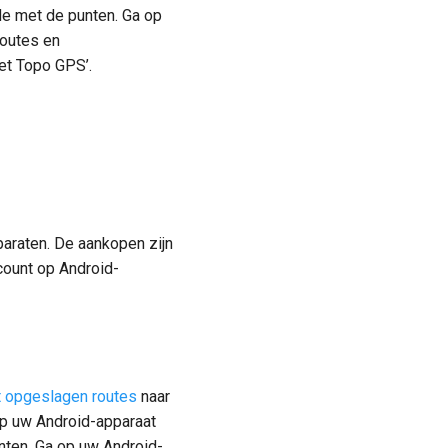
de met de punten. Ga op
routes en
et Topo GPS’.
paraten. De aankopen zijn
count op Android-
t opgeslagen routes
naar
 op uw Android-apparaat
nten. Ga op uw Android-