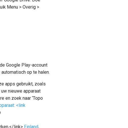
uik Menu > Overig >
fde Google Play-account
automatisch op te halen.
ze apps gebruikt, zoals
 uw nieuwe apparaat
ore en zoek naar ‘Topo
paraat: <link
n
rken,</link>
Finland
,