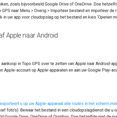
iken, zoals bijvoorbeeld Google Drive of OneDrive. Doe hetzelf
o GPS naar Menu > Overig > Importeer bestand en importeer de 
ik in uw app voor cloudopslag op het bestand en kies ‘Openen m
f Apple naar Android
e aankoop in Topo GPS over te zetten van Apple naar Android-ap
en Apple-account op Apple-apparaten en aan uw Google Play-ac
exporteert u op uw Apple-apparaat alle routes in het scherm me
usief foto’s). Bewaar het bestand in een cloudopslagdienst die u
eld Google Drive, OneDrive of Dropbox. Doe hetzelfde met de pu