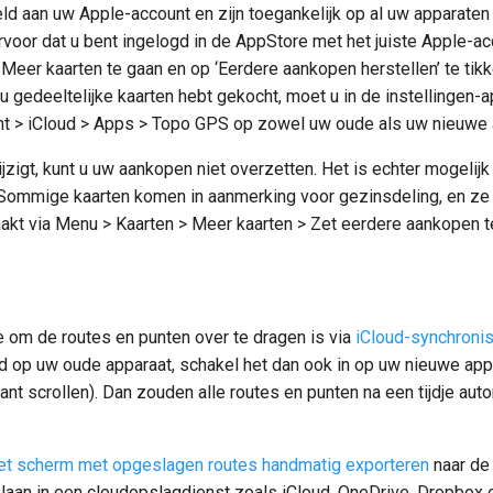
d aan uw Apple-account en zijn toegankelijk op al uw apparaten
voor dat u bent ingelogd in de AppStore met het juiste Apple-acc
Meer kaarten te gaan en op ‘Eerdere aankopen herstellen’ te ti
u gedeeltelijke kaarten hebt gekocht, moet u in de instellingen-
nt > iCloud > Apps > Topo GPS op zowel uw oude als uw nieuwe 
jzigt, kunt u uw aankopen niet overzetten. Het is echter mogeli
. Sommige kaarten komen in aanmerking voor gezinsdeling, en z
kt via Menu > Kaarten > Meer kaarten > Zet eerdere aankopen t
om de routes en punten over te dragen is via
iCloud-synchronis
ld op uw oude apparaat, schakel het dan ook in op uw nieuwe app
kant scrollen). Dan zouden alle routes en punten na een tijdje a
 het scherm met opgeslagen routes handmatig exporteren
naar de 
slaan in een cloudopslagdienst zoals iCloud, OneDrive, Dropbox 