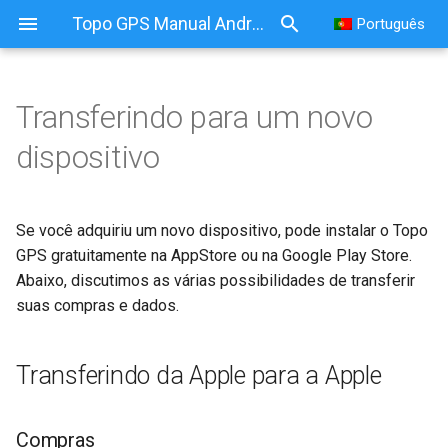
Topo GPS Manual Android
Português
Transferindo para um novo
Transferindo para um novo
dispositivo
dispositivo
Transferindo da Apple para
Se você adquiriu um novo dispositivo, pode instalar o Topo
a Apple
GPS gratuitamente na AppStore ou na Google Play Store.
Abaixo, discutimos as várias possibilidades de transferir
Compras
suas compras e dados.
Rotas e pontos
Transferindo da Apple para a Apple
Transferindo do Android
para o Android
Compras