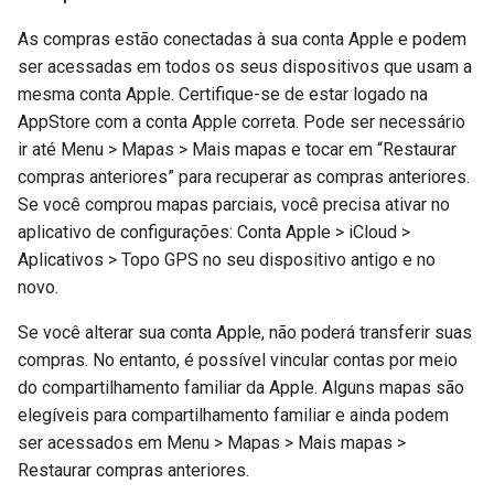
Compras
As compras estão conectadas à sua conta Apple e podem
Rotas e pontos
ser acessadas em todos os seus dispositivos que usam a
mesma conta Apple. Certifique-se de estar logado na
Transferindo do Android
AppStore com a conta Apple correta. Pode ser necessário
para a Apple
ir até Menu > Mapas > Mais mapas e tocar em “Restaurar
compras anteriores” para recuperar as compras anteriores.
Compras
Se você comprou mapas parciais, você precisa ativar no
aplicativo de configurações: Conta Apple > iCloud >
Rotas e pontos
Aplicativos > Topo GPS no seu dispositivo antigo e no
novo.
Transferindo da Apple para
o Android
Se você alterar sua conta Apple, não poderá transferir suas
compras. No entanto, é possível vincular contas por meio
Compras
do compartilhamento familiar da Apple. Alguns mapas são
elegíveis para compartilhamento familiar e ainda podem
Rotas e pontos
ser acessados em Menu > Mapas > Mais mapas >
Restaurar compras anteriores.