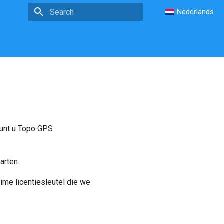
Nederlands
Type to start searching
unt u Topo GPS
arten.
me licentiesleutel die we