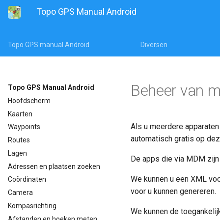
Topo GPS Manual Android
Topo GPS manual Android
Diversen
Beheer van m
Topo GPS Manual Android
Hoofdscherm
Kaarten
Als u meerdere apparate
Waypoints
automatisch gratis op d
Routes
Lagen
De apps die via MDM zijn 
Adressen en plaatsen zoeken
We kunnen u een XML voor
Coördinaten
voor u kunnen genereren.
Camera
Kompasrichting
We kunnen de toegankelijk
Afstanden en hoeken meten