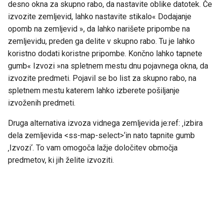
desno okna za skupno rabo, da nastavite oblike datotek. Če
izvozite zemljevid, lahko nastavite stikalo« Dodajanje
opomb na zemljevid », da lahko narišete pripombe na
zemljevidu, preden ga delite v skupno rabo. Tu je lahko
koristno dodati koristne pripombe. Končno lahko tapnete
gumb« Izvozi »na spletnem mestu dnu pojavnega okna, da
izvozite predmeti. Pojavil se bo list za skupno rabo, na
spletnem mestu katerem lahko izberete pošiljanje
izvoženih predmeti.
Druga alternativa izvoza vidnega zemljevida je:ref: ‚izbira
dela zemljevida <ss-map-select>‘in nato tapnite gumb
‚Izvozi‘. To vam omogoča lažje določitev območja
predmetov, ki jih želite izvoziti.