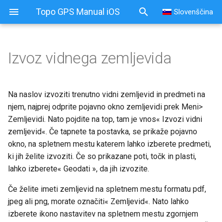
Topo GPS Manual iOS
Slovenščina
Izvoz vidnega zemljevida
Na naslov izvoziti trenutno vidni zemljevid in predmeti na
njem, najprej odprite pojavno okno zemljevidi prek Meni>
Zemljevidi. Nato pojdite na top, tam je vnos« Izvozi vidni
zemljevid«. Če tapnete ta postavka, se prikaže pojavno
okno, na spletnem mestu katerem lahko izberete predmeti,
ki jih želite izvoziti. Če so prikazane poti, točk in plasti,
lahko izberete« Geodati », da jih izvozite.
Če želite imeti zemljevid na spletnem mestu formatu pdf,
jpeg ali png, morate označiti« Zemljevid«. Nato lahko
izberete ikono nastavitev na spletnem mestu zgornjem