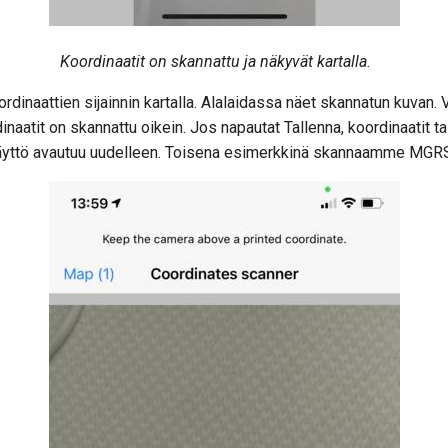
Koordinaatit on skannattu ja näkyvät kartalla.
dinaattien sijainnin kartalla. Alalaidassa näet skannatun kuvan. V
inaatit on skannattu oikein. Jos napautat Tallenna, koordinaatit ta
näyttö avautuu uudelleen. Toisena esimerkkinä skannaamme MGRS