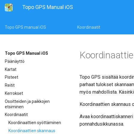
Topo GPS Manual iOS
Topo GPS manual iOS
Koordinaatit
Koordinaatti
Topo GPS Manual iOS
Päänäyttö
Kartat
Topo GPS sisältää koordina
Pisteet
parhaat tulokset skannaama
Reitit
myös mahdollista. Käsinkir
Kerrokset
Osoitteiden ja paikkojen
Koordinaattien skannaus 
etsiminen
Koordinaatit
Avaa koordinaattiskanneri
Koordinaattien syöttäminen
ponnahdusikkunassa.
Koordinaattien skannaus