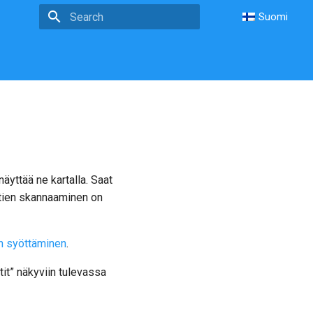
Suomi
Type to start searching
äyttää ne kartalla. Saat
ttien skannaaminen on
en syöttäminen
.
it” näkyviin tulevassa