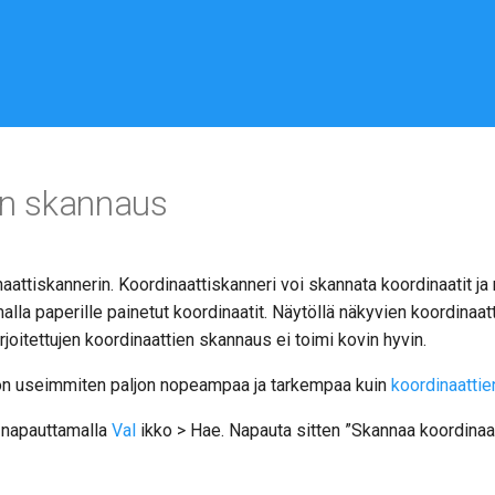
en skannaus
attiskannerin. Koordinaattiskanneri voi skannata koordinaatit ja n
lla paperille painetut koordinaatit. Näytöllä näkyvien koordinaa
joitettujen koordinaattien skannaus ei toimi kovin hyvin.
on useimmiten paljon nopeampaa ja tarkempaa kuin
koordinaatti
 napauttamalla
Val
ikko > Hae. Napauta sitten ”Skannaa koordinaat