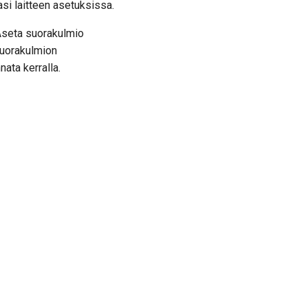
si laitteen asetuksissa.
Aseta suorakulmio
suorakulmion
nata kerralla.