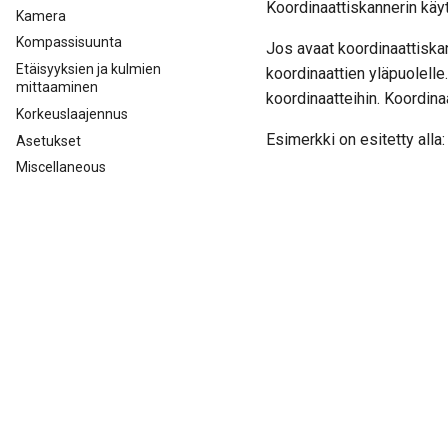
Koordinaattiskannerin käy
Kamera
Kompassisuunta
Jos avaat koordinaattiska
Etäisyyksien ja kulmien
koordinaattien yläpuolell
mittaaminen
koordinaatteihin. Koordinaa
Korkeuslaajennus
Esimerkki on esitetty alla:
Asetukset
Miscellaneous