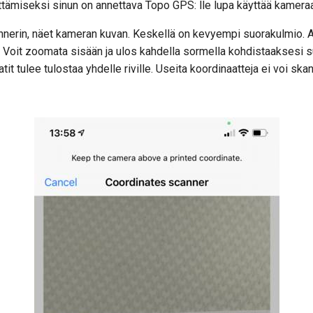
ttämiseksi sinun on annettava Topo GPS: lle lupa käyttää kameraa
nnerin, näet kameran kuvan. Keskellä on kevyempi suorakulmio. 
e. Voit zoomata sisään ja ulos kahdella sormella kohdistaaksesi 
tit tulee tulostaa yhdelle riville. Useita koordinaatteja ei voi skan