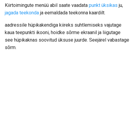
Kiirtoimingute menüü abil saate vaadata
punkt üksikas
ju,
jagada teekonda
ja eemaldada teekonna kaardilt.
aadressile hüpikakendiga kiireks suhtlemiseks vajutage
kaua teepunkti ikooni, hoidke sõrme ekraanil ja liigutage
see hüpikaknas soovitud üksuse juurde. Seejärel vabastage
sõrm.
Next
Teenuspunktide redigeerimine