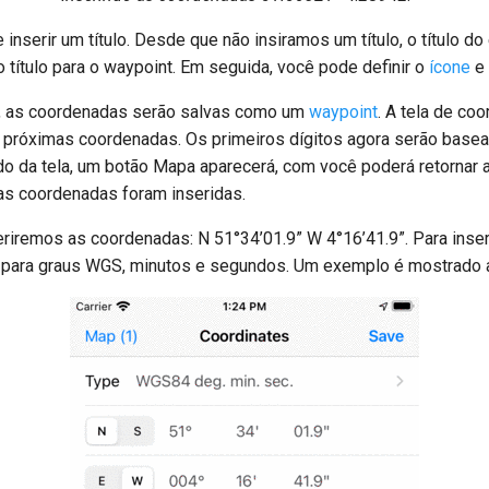
inserir um título. Desde que não insiramos um título, o título d
título para o waypoint. Em seguida, você pode definir o
ícone
e 
”, as coordenadas serão salvas como um
waypoint
. A tela de co
 próximas coordenadas. Os primeiros dígitos agora serão basead
do da tela, um botão Mapa aparecerá, com você poderá retornar
as coordenadas foram inseridas.
riremos as coordenadas: N 51°34’01.9” W 4°16’41.9”. Para inse
po para graus WGS, minutos e segundos. Um exemplo é mostrado 