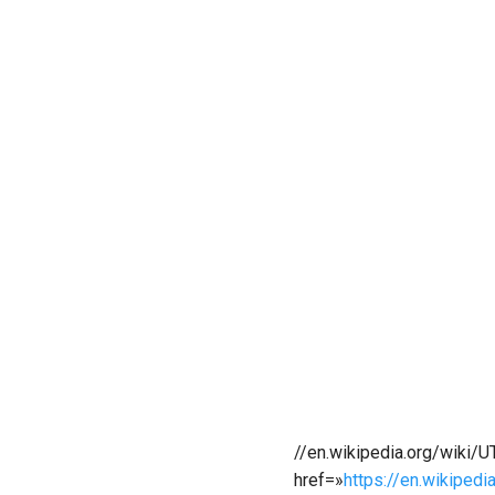
//en.wikipedia.org/wiki/U
href=»
https://en.wikiped