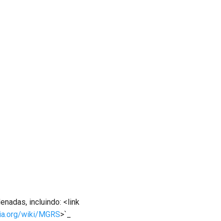
nadas, incluindo: <link
dia.org/wiki/MGRS
>`_