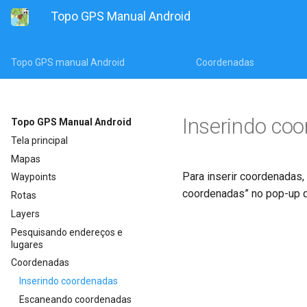
Topo GPS Manual Android
Topo GPS manual Android
Coordenadas
Inserindo co
Topo GPS Manual Android
Tela principal
Mapas
Para inserir coordenadas,
Waypoints
coordenadas” no pop-up q
Rotas
Layers
Pesquisando endereços e
lugares
Coordenadas
Inserindo coordenadas
Escaneando coordenadas