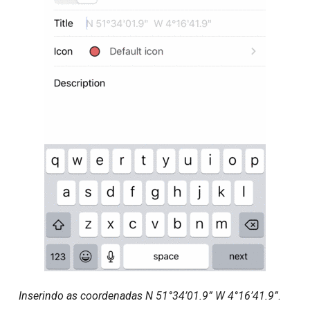
Inserindo as coordenadas N 51°34’01.9” W 4°16’41.9”
.