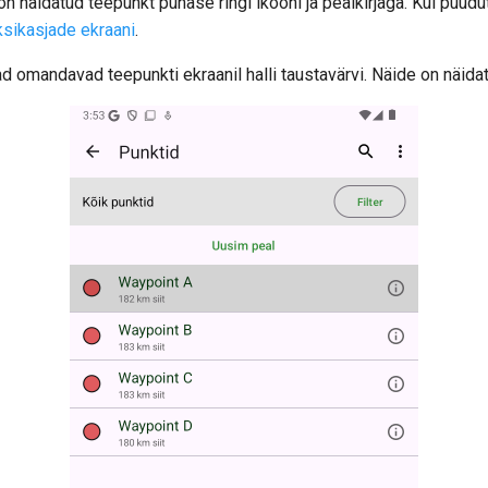
 on näidatud teepunkt punase ringi ikooni ja pealkirjaga. Kui puudu
ksikasjade ekraani
.
d omandavad teepunkti ekraanil halli taustavärvi. Näide on näidat