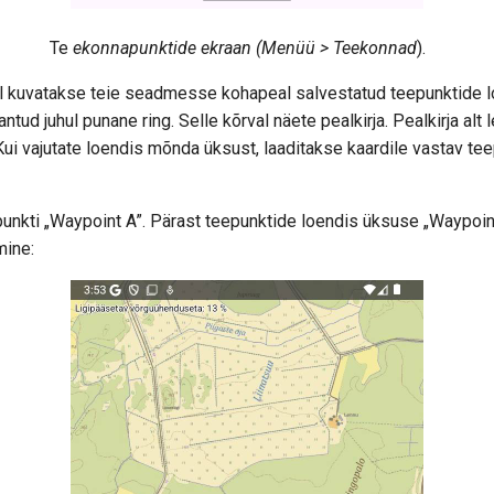
Te
ekonnapunktide ekraan (Menüü > Teekonnad
).
 kuvatakse teie seadmesse kohapeal salvestatud teepunktide lo
antud juhul punane ring. Selle kõrval näete pealkirja. Pealkirja alt 
ui vajutate loendis mõnda üksust, laaditakse kaardile vastav tee
unkti „Waypoint A”. Pärast teepunktide loendis üksuse „Waypoin
mine: