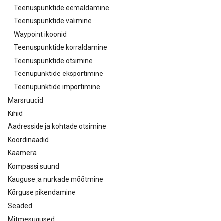
Teenuspunktide eemaldamine
Teenuspunktide valimine
Waypoint ikoonid
Teenuspunktide korraldamine
Teenuspunktide otsimine
Teenupunktide eksportimine
Teenupunktide importimine
Marsruudid
Kihid
Aadresside ja kohtade otsimine
Koordinaadid
Kaamera
Kompassi suund
Kauguse ja nurkade mõõtmine
Kõrguse pikendamine
Seaded
Mitmesugused