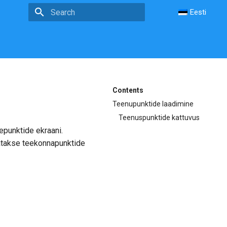
Eesti
Type to start searching
Contents
Teenupunktide laadimine
Teenuspunktide kattuvus
punktide ekraani.
atakse teekonnapunktide