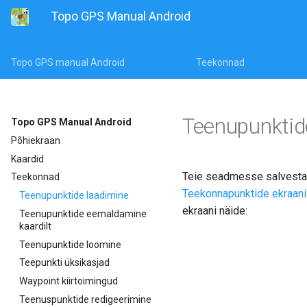
Topo GPS Manual Android
Topo GPS manual Android
Teekonnad
Teenupunktid
Topo GPS Manual Android
Põhiekraan
Kaardid
Teie seadmesse salvestat
Teekonnad
Teekonnapunktide ekraani
Teenupunktide laadimine
ekraani näide:
Teenupunktide eemaldamine
kaardilt
Teenupunktide loomine
Teepunkti üksikasjad
Waypoint kiirtoimingud
Teenuspunktide redigeerimine