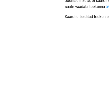
Joonisel näete, et kaardil
saate vaadata teekonna
ü
Kaardile laaditud teekonna