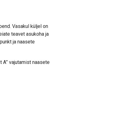
end. Vasakul küljel on
leiate teavet asukoha ja
punkt ja naasete
t A” vajutamist naasete