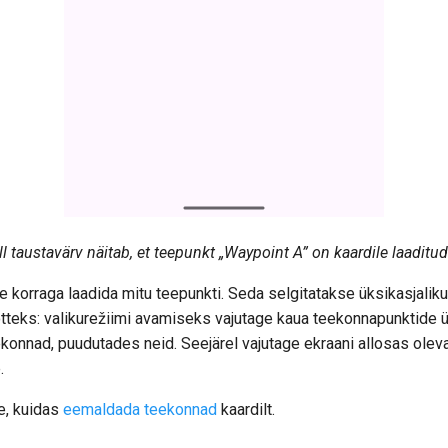
ll taustavärv näitab, et teepunkt „Waypoint A” on kaardile laaditud
e korraga laadida mitu teepunkti. Seda selgitatakse üksikasjalikul
tteks: valikurežiimi avamiseks vajutage kaua teekonnapunktide 
konnad, puudutades neid. Seejärel vajutage ekraani allosas olevat
.
e, kuidas
eemaldada teekonnad
kaardilt.