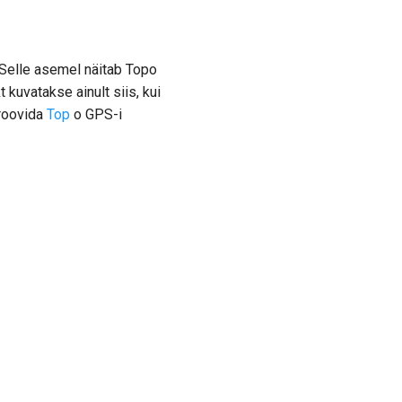
 Selle asemel näitab Topo
 kuvatakse ainult siis, kui
proovida
Top
o GPS-i
Next
Teenupunktide eemaldamine kaardilt