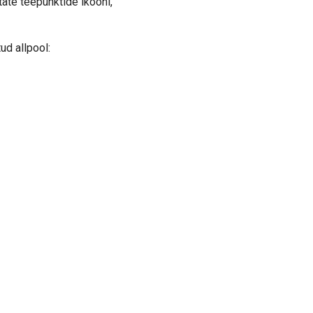
tate teepunktide ikooni,
ud allpool: