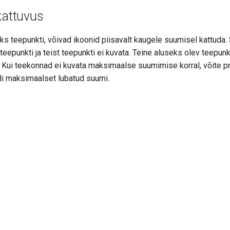
kattuvus
ks teepunkti, võivad ikoonid piisavalt kaugele suumisel kattuda.
teepunkti ja teist teepunkti ei kuvata. Teine aluseks olev teepunkt
. Kui teekonnad ei kuvata maksimaalse suumimise korral, võite 
i maksimaalset lubatud suumi.