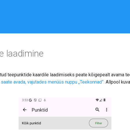
e laadimine
ud teepunktide kaardile laadimiseks peate kõigepealt avama tee
 saate avada, vajutades menüüs nuppu „Teekonnad”.
Allpool kuv