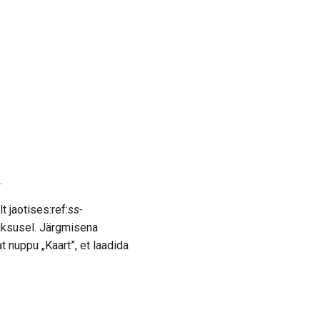
.
t jaotises:ref:
ss-
üksusel. Järgmisena
 nuppu „Kaart”, et laadida