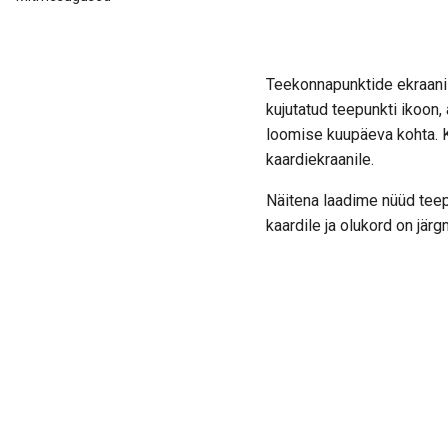
Teekonnapunktide ekraanil
kujutatud teepunkti ikoon, 
loomise kuupäeva kohta. K
kaardiekraanile.
Näitena laadime nüüd teep
kaardile ja olukord on järg