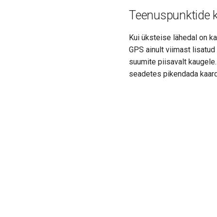
Teenuspunktide 
Kui üksteise lähedal on ka
GPS ainult viimast lisatud 
suumite piisavalt kaugele
seadetes pikendada kaard
Previous
Teekonnad