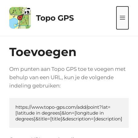
Ga
naar
Topo GPS
ME
de
inhoud
Toevoegen
Om punten aan Topo GPS toe te voegen met
behulp van een URL, kun je de volgende
indeling gebruiken:
https://www.topo-gps.com/add/point?lat=
[latitude in degrees]&lon=[longitude in 
degrees]&title=[title]&description=[description]