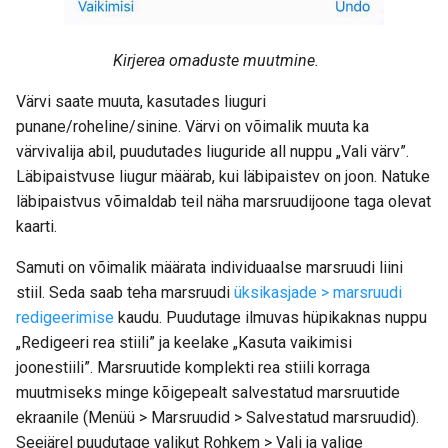
Kirjerea omaduste muutmine.
Värvi saate muuta, kasutades liuguri
punane/roheline/sinine. Värvi on võimalik muuta ka
värvivalija abil, puudutades liuguride all nuppu „Vali värv”.
Läbipaistvuse liugur määrab, kui läbipaistev on joon. Natuke
läbipaistvus võimaldab teil näha marsruudijoone taga olevat
kaarti.
Samuti on võimalik määrata individuaalse marsruudi liini
stiil. Seda saab teha marsruudi
üksikasjade > marsruudi
redigeerimise
kaudu. Puudutage ilmuvas hüpikaknas nuppu
„Redigeeri rea stiili” ja keelake „Kasuta vaikimisi
joonestiili”. Marsruutide komplekti rea stiili korraga
muutmiseks minge kõigepealt salvestatud marsruutide
ekraanile (Menüü > Marsruudid > Salvestatud marsruudid).
Seejärel puudutage valikut Rohkem > Vali ja valige