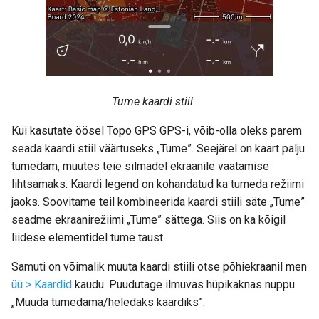
Tume kaardi stiil.
Kui kasutate öösel Topo GPS GPS-i, võib-olla oleks parem
seada kaardi stiil väärtuseks „Tume”. Seejärel on kaart palju
tumedam, muutes teie silmadel ekraanile vaatamise
lihtsamaks. Kaardi legend on kohandatud ka tumeda režiimi
jaoks. Soovitame teil kombineerida kaardi stiili säte „Tume”
seadme ekraanirežiimi „Tume” sättega. Siis on ka kõigil
liidese elementidel tume taust.
Samuti on võimalik muuta kaardi stiili otse põhiekraanil men
üü > Kaardid
kaudu. Puudutage ilmuvas hüpikaknas nuppu
„Muuda tumedama/heledaks kaardiks”.