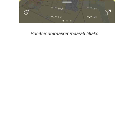
Positsioonimarker määrati lillaks
Next
Marsruudid
© Copyright 2013-2026 Topo GPS.
Created using
Sphinx
9.1.0. and
Material for Sphinx