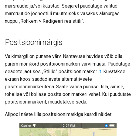
marsruudid ja/või kaustad. Seejärel puudutage valitud
marsruutide joonestiili muutmiseks vasakus alanurgas
nuppu „Rohkem > Redigeeri rea stiili”.
Positsioonimärgis
Vaikimärgil on punane värv. Nähtavuse huvides võib olla
parem mõnikord positsioonimarkeri värvi muuta. Puudutage
seadete jaotises „Stiilid” positsioonimarker
it
. Kuvatakse
ekraan koos saadaolevate alternatiivsete
positsioonimarkeritega. Saate valida punase, lilla, sinise,
rohelise või kollase positsioonimarkeri vahel. Kui puudutate
positsioonimarkerit, muudetakse seda.
Allpool näete lilla positsioonimarkiga kaardi näidet: