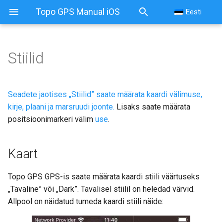
Topo GPS Manual iOS
Eesti
Stiilid
Stiilid
Kaart
Seadete jaotises „Stiilid” saate määrata kaardi välimuse,
kirje, plaani ja marsruudi joonte.
Lisaks saate määrata
Rekord, plaan ja marsruudi
positsioonimarkeri välim
use
.
liinid
Kaart
Positsioonimärgis
Topo GPS GPS-is saate määrata kaardi stiili väärtuseks
„Tavaline” või „Dark”. Tavalisel stiilil on heledad värvid.
Allpool on näidatud tumeda kaardi stiili näide: