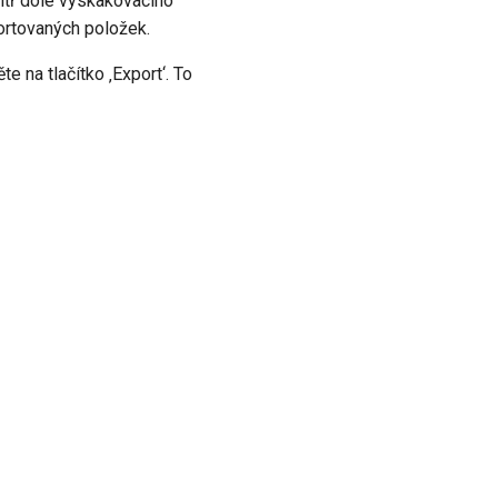
itř dole vyskakovacího
portovaných položek.
e na tlačítko ‚Export‘. To