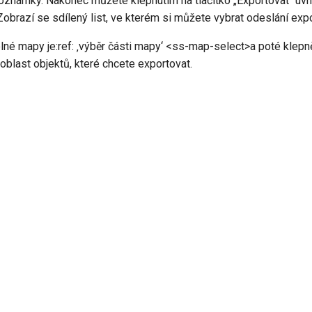
poznámky. Nakonec můžete klepnutím na tlačítko „Exportovat“ uvn
Zobrazí se sdílený list, ve kterém si můžete vybrat odeslání ex
elné mapy je:ref: ‚výběr části mapy‘ <ss-map-select>a poté klepnět
oblast objektů, které chcete exportovat.