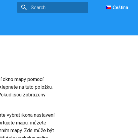
Čeština
Type to start searching
ací okno mapy pomocí
klepnete na tuto položku,
 Pokud jsou zobrazeny
te vybrat ikona nastavení
ortujete mapu, můžete
lením mapy. Zde může být