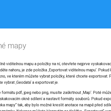
lné mapy
álně viditelnou mapu a položky na ní, otevřete nejprve vyskakov
děte nahoru, je zde položka ‚Exportovat viditelnou mapu‘. Pokud 
no, ve kterém můžete vybrat položky, které chcete exportovat.
te vybrat ‚Geodata‘ a exportovat je.
formátu pdf, jpeg nebo png, musíte zaškrtnout ‚Map‘. Poté může
yskakovacím okně sdílení a nastavit formáty souborů. Pokud exp
mka mapy“ tak, aby bylo možné kreslit anotace na mapě před sdí