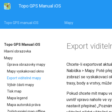
Topo GPS Manual iOS
Topo GPS manual iOS
Mapy
Export vidite
Topo GPS Manual iOS
Hlavní obrazovka
Mapy
Chcete-li exportovat aktu
Úprava obrazovky mapy
Nabídka > Mapy. Poté přej
Mapy vyskakovací okno
zobrazí se vyskakovací ok
Export viditelné mapy
trasy, body a vrstvy, může
Výběr části mapy
Tisk map
Pokud chcete mít mapu ve 
Mapa legend
uvnitř vpravo nahoře ve v
Mapa autorská práva
nastavit přepínač „Pozná
Zpřístupnění map offline