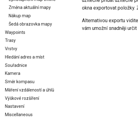
užitečné přidat užitečné 
okna exportovat položky. 
Změna aktuální mapy
Nákup map
Alternativou exportu vidit
Šedá obrazovka mapy
vám umožní snadněji určit 
Waypoints
Trasy
Vrstvy
Hledání adres a míst
Souřadnice
Kamera
Směr kompasu
Měření vzdáleností a úhlů
Výškové rozšíření
Nastavení
Miscellaneous