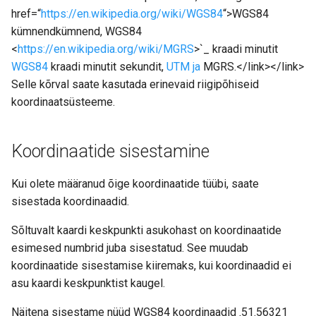
href=“
https://en.wikipedia.org/wiki/WGS84
“>WGS84
kümnendkümnend, WGS84
<
https://en.wikipedia.org/wiki/MGRS
>`_ kraadi minutit
WGS84
kraadi minutit sekundit,
UTM ja
MGRS.</link></link>
Selle kõrval saate kasutada erinevaid riigipõhiseid
koordinaatsüsteeme.
Koordinaatide sisestamine
Kui olete määranud õige koordinaatide tüübi, saate
sisestada koordinaadid.
Sõltuvalt kaardi keskpunkti asukohast on koordinaatide
esimesed numbrid juba sisestatud. See muudab
koordinaatide sisestamise kiiremaks, kui koordinaadid ei
asu kaardi keskpunktist kaugel.
Näitena sisestame nüüd WGS84 koordinaadid ‚51.56321