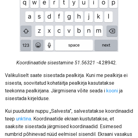
Koordinaatide sisestamine 51.56321
-4.28942.
Valikuliselt saate sisestada pealkirja. Kuni me pealkirja ei
sisesta, soovitatud kohatäitja pealkirja kasutatakse
teekonna pealkirjana. Järgmisena võite seada i
kooni
ja
sisestada kirjelduse.
Kui puudutate nuppu „Salvesta”, salvestatakse koordinaadid
teep
unktina
. Koordinaatide ekraan kustutatakse, et
saaksite sisestada järgmised koordinaadid. Esimesed
numbrid põhinevad nüüd eelmisel sisendil. Ekraani vasakus