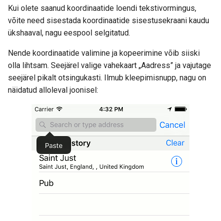
Kui olete saanud koordinaatide loendi tekstivormingus,
võite need sisestada koordinaatide sisestusekraani kaudu
ükshaaval, nagu eespool selgitatud.
Nende koordinaatide valimine ja kopeerimine võib siiski
olla lihtsam. Seejärel valige vahekaart „Aadress” ja vajutage
seejärel pikalt otsingukasti. Ilmub kleepimisnupp, nagu on
näidatud alloleval joonisel: