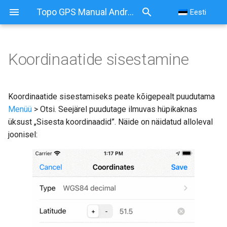
Topo GPS Manual Android
Eesti
Koordinaatide sisestamine
Koordinaatide sisestamine
Koordinaatide tüüp
Koordinaatide sisestamiseks peate kõigepealt puudutama
Menüü
> Otsi. Seejärel puudutage ilmuvas hüpikaknas
Koordinaatide sisestamine
üksust „Sisesta koordinaadid”. Näide on näidatud alloleval
joonisel:
Kuvamine kaardil
Koordinaatide loendi
sisestamine