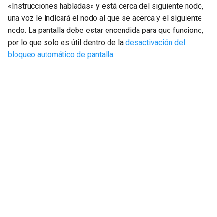
«Instrucciones habladas» y está cerca del siguiente nodo,
una voz le indicará el nodo al que se acerca y el siguiente
nodo. La pantalla debe estar encendida para que funcione,
por lo que solo es útil dentro de la
desactivación del
bloqueo automático de pantalla
.
Next
Mostrar en mapa
© Copyright 2013-2026 Topo GPS.
Created using
Sphinx
9.1.0. and
Material for Sphinx