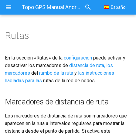
Topo GPS Manual Android
Español
Rutas
Rutas
Marcadores de distancia de
En la sección «Rutas» de la
configuración
puede activar y
ruta
desactivar los marcadores de
distancia de ruta, los
marcadores
del
rumbo de la ruta
y
las instrucciones
Marcadores de curso de
habladas para las
rutas de la red de nodos.
ruta
Marcadores de distancia de ruta
Instrucciones habladas
Los marcadores de distancia de ruta son marcadores que
aparecen en la ruta a intervalos regulares para mostrar la
distancia desde el punto de partida. Si activa este