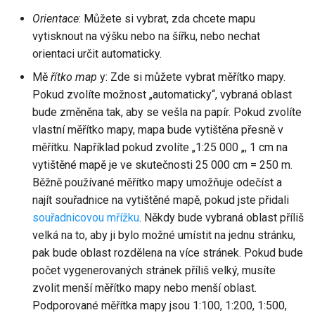
Orientace
: Můžete si vybrat, zda chcete mapu
vytisknout na výšku nebo na šířku, nebo nechat
orientaci určit automaticky.
Mě
řítko map
y: Zde si můžete vybrat měřítko mapy.
Pokud zvolíte možnost „automaticky“, vybraná oblast
bude změněna tak, aby se vešla na papír. Pokud zvolíte
vlastní měřítko mapy, mapa bude vytištěna přesně v
měřítku. Například pokud zvolíte „1:25 000 „, 1 cm na
vytištěné mapě je ve skutečnosti 25 000 cm = 250 m.
Běžně používané měřítko mapy umožňuje odečíst a
najít souřadnice na vytištěné mapě, pokud jste přidali
souřadnicovou mřížku
. Někdy bude vybraná oblast příliš
velká na to, aby ji bylo možné umístit na jednu stránku,
pak bude oblast rozdělena na více stránek. Pokud bude
počet vygenerovaných stránek příliš velký, musíte
zvolit menší měřítko mapy nebo menší oblast.
Podporované měřítka mapy jsou 1:100, 1:200, 1:500,