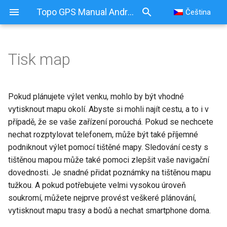
Topo GPS Manual Android
Čeština
Tisk map
Tisk map
Tisk z hlavní mapy
Pokud plánujete výlet venku, mohlo by být vhodné
vytisknout mapu okolí. Abyste si mohli najít cestu, a to i v
Vyskakovací okno Možnosti
případě, že se vaše zařízení porouchá. Pokud se nechcete
tisku
nechat rozptylovat telefonem, může být také příjemné
podniknout výlet pomocí tištěné mapy. Sledování cesty s
tištěnou mapou může také pomoci zlepšit vaše navigační
dovednosti. Je snadné přidat poznámky na tištěnou mapu
tužkou. A pokud potřebujete velmi vysokou úroveň
soukromí, můžete nejprve provést veškeré plánování,
vytisknout mapu trasy a bodů a nechat smartphone doma.