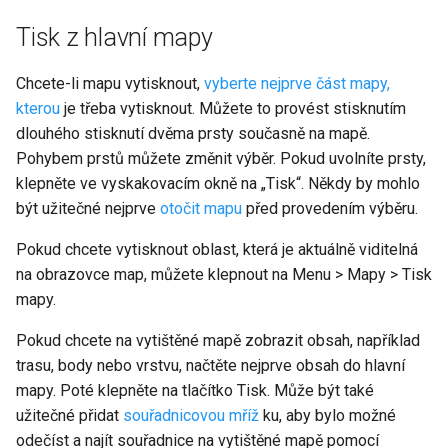
Tisk z hlavní mapy
Chcete-li mapu vytisknout,
vyberte nejprve část mapy,
kterou
je třeba vytisknout. Můžete to provést stisknutím
dlouhého stisknutí dvěma prsty současně na mapě.
Pohybem prstů můžete změnit výběr. Pokud uvolníte prsty,
klepněte ve vyskakovacím okně na „Tisk“. Někdy by mohlo
být užitečné nejprve
otočit mapu
před provedením výběru.
Pokud chcete vytisknout oblast, která je aktuálně viditelná
na obrazovce map, můžete klepnout na Menu > Mapy > Tisk
mapy.
Pokud chcete na vytištěné mapě zobrazit obsah, například
trasu, body nebo vrstvu, načtěte nejprve obsah do hlavní
mapy. Poté klepněte na tlačítko Tisk. Může být také
užitečné přidat
souřadnicovou mříž
ku, aby bylo možné
odečíst a najít souřadnice na vytištěné mapě pomocí