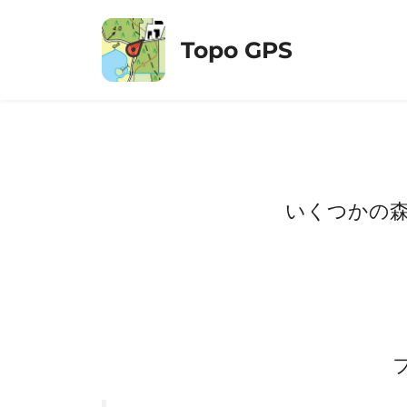
コ
ン
Topo GPS
テ
ン
ツ
へ
ス
キ
ッ
いくつかの森
プ