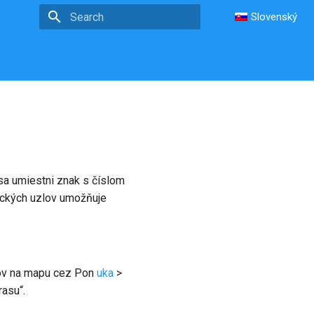
Slovenský
Type to start searching
 sa umiestni znak s číslom
tických uzlov umožňuje
klov na mapu cez Pon
uka
>
rasu“.