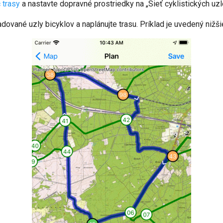
 trasy
a nastavte dopravné prostriedky na „Sieť cyklistických uzl
ované uzly bicyklov a naplánujte trasu. Príklad je uvedený nižši