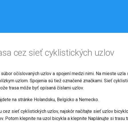
sa cez sieť cyklistických uzlov
je súbor očíslovaných uzlov a spojení medzi nimi. Na mieste uzla
 blízkym uzlom. Spojenia sú tiež označené značkami. Sieť cyklis
tože trasa môže byť opísaná číslami uzlov.
nájdete na stránke Holandsku, Belgicko a Nemecko.
 cez sieť cyklistických uzlov, najskôr načítajte sieť uzlov bicy
v. Potom klepnite na uzol bicykla a klepnite Naplánujte si trasu t