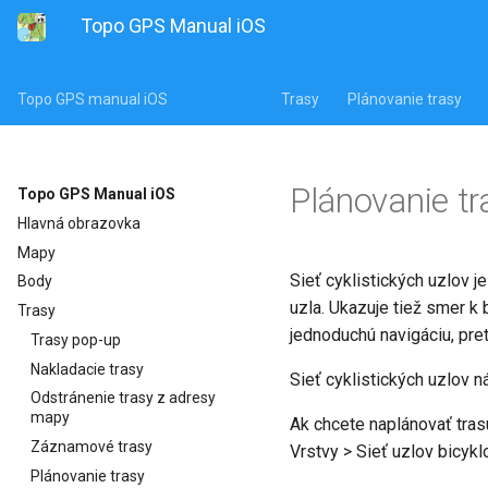
Topo GPS Manual iOS
Topo GPS manual iOS
Trasy
Plánovanie trasy
Plánovanie tra
Topo GPS Manual iOS
Hlavná obrazovka
Mapy
Sieť cyklistických uzlov 
Body
uzla. Ukazuje tiež smer k
Trasy
jednoduchú navigáciu, pre
Trasy pop-up
Nakladacie trasy
Sieť cyklistických uzlov 
Odstránenie trasy z adresy
mapy
Ak chcete naplánovať trasu
Záznamové trasy
Vrstvy > Sieť uzlov bicyklo
Plánovanie trasy