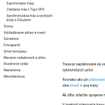
Exportovanie trasy
Zdieľanie trás s Topo GPS
Synchronizácia trás a cestných
body s iCloudom
Vrstvy
Vyhľadávanie adries a miest
Súradnice
Fotoaparát
Smer kompasu
Meranie vzdialeností a uhlov
Trasa je naplánovaná na va
Rozšírenie výšky
cyklistických uzlov.
Nastavenia
Miscellaneous
Rovnako ako pri
plánovaní
stra
ňovať tr
asa trasy
Ak dlho stlačíte spojenie 
V prekrytí plánovača tra