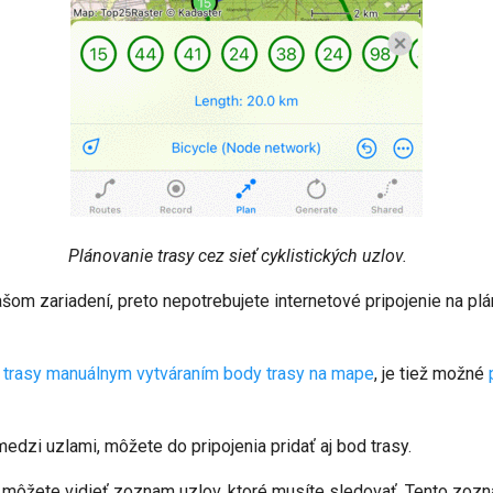
Plánovanie trasy cez sieť cyklistických uzlov.
šom zariadení, preto nepotrebujete internetové pripojenie na plá
 trasy manuálnym vytváraním body trasy na mape
, je tiež možné
medzi uzlami, môžete do pripojenia pridať aj bod trasy.
sy môžete vidieť zoznam uzlov, ktoré musíte sledovať. Tento zo