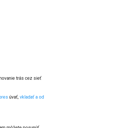
novanie trás cez sieť
pres
úvať,
vkladať a od
znam môžete posunúť