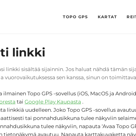
TOPO GPS
KARTAT
REI
ti linkki
 linkki sisältää sijainnin. Jos haluat nähdä tämän sij
olla vuorovaikutuksessa sen kanssa, sinun on toimittava
 ilmainen Topo GPS -sovellus (iOS, MacOS ja Android
oresta
tai
Google Play Kaupasta
.
a linkkiä uudelleen. Joko Topo GPS -sovellus avautu
attisesti tai ponnahdusikkuna tulee näkyviin selaim
nnahdusikkuna tulee näkyviin, napauta ‘Avaa Topo GP
n tietonäkymä avautuu. Napauta karttakuvaketta näy