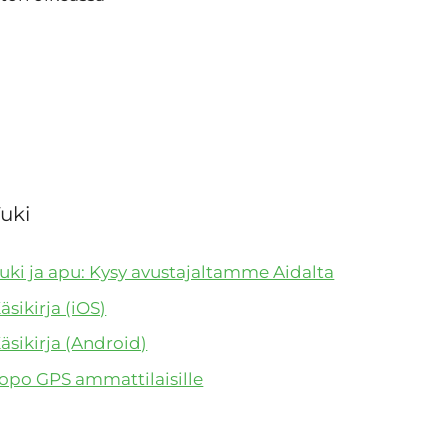
uki
uki ja apu: Kysy avustajaltamme Aidalta
äsikirja (iOS)
äsikirja (Android)
opo GPS ammattilaisille