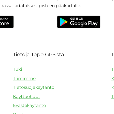
massa ladataksesi pisteen pääkartalle.
Tietoja Topo GPS:stä
T
Tuki
T
Tiimimme
K
Tietosuojakäytäntö
K
Käyttöehdot
T
Evästekäytäntö