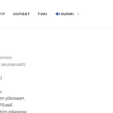
TIT
UUTISET
TUKI
SUOMI
ainnin
 seuraavasti:
)
u
en yläosaan.
S:ssä’.
tön oikeassa