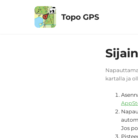
Siirry
sisältöön
Topo GPS
Sijain
Napauttamasi
kartalla ja 
Asenna
AppSt
Napaut
automa
Jos po
Pistee