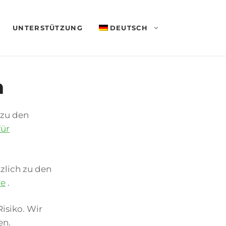
UNTERSTÜTZUNG
DEUTSCH
n
 zu den
für
zlich zu den
re
.
isiko. Wir
en.