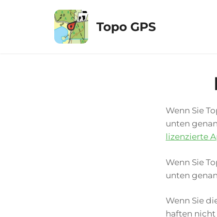
Zum
Inhalt
Topo GPS
springen
Wenn Sie To
unten genan
lizenzierte
Wenn Sie To
unten genan
Wenn Sie die
haften nicht