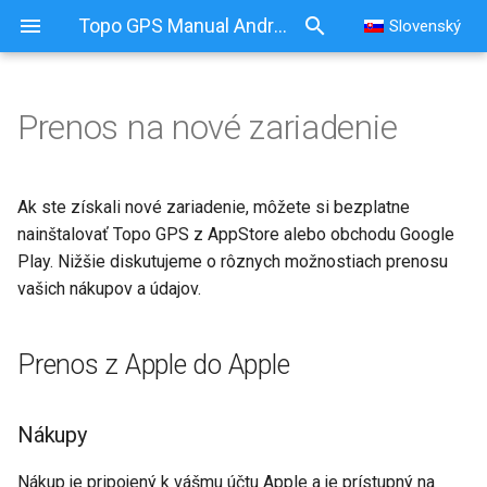
Topo GPS Manual Android
Slovenský
Prenos na nové zariadenie
Prenos na nové zariadenie
Prenos z Apple do Apple
Ak ste získali nové zariadenie, môžete si bezplatne
nainštalovať Topo GPS z AppStore alebo obchodu Google
Nákupy
Play. Nižšie diskutujeme o rôznych možnostiach prenosu
vašich nákupov a údajov.
Trasy a body
Prenos z Apple do Apple
Prenos z Androidu na
Android
Nákupy
Nákupy
Nákup je pripojený k vášmu účtu Apple a je prístupný na