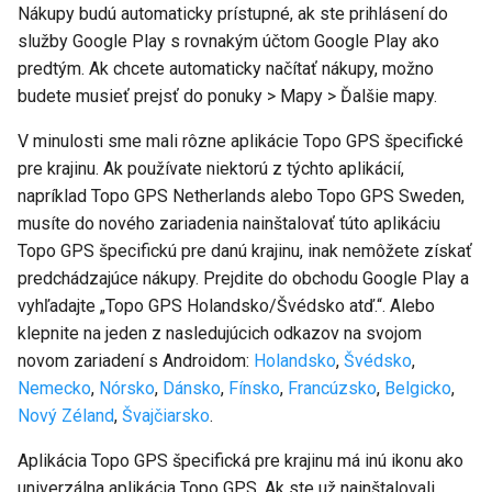
Nákupy budú automaticky prístupné, ak ste prihlásení do
služby Google Play s rovnakým účtom Google Play ako
predtým. Ak chcete automaticky načítať nákupy, možno
budete musieť prejsť do ponuky > Mapy > Ďalšie mapy.
V minulosti sme mali rôzne aplikácie Topo GPS špecifické
pre krajinu. Ak používate niektorú z týchto aplikácií,
napríklad Topo GPS Netherlands alebo Topo GPS Sweden,
musíte do nového zariadenia nainštalovať túto aplikáciu
Topo GPS špecifickú pre danú krajinu, inak nemôžete získať
predchádzajúce nákupy. Prejdite do obchodu Google Play a
vyhľadajte „Topo GPS Holandsko/Švédsko atď.“. Alebo
klepnite na jeden z nasledujúcich odkazov na svojom
novom zariadení s Androidom:
Holandsko
,
Švédsko
,
Nemecko
,
Nórsko
,
Dánsko
,
Fínsko
,
Francúzsko
,
Belgicko
,
Nový Zéland
,
Švajčiarsko
.
Aplikácia Topo GPS špecifická pre krajinu má inú ikonu ako
univerzálna aplikácia Topo GPS. Ak ste už nainštalovali