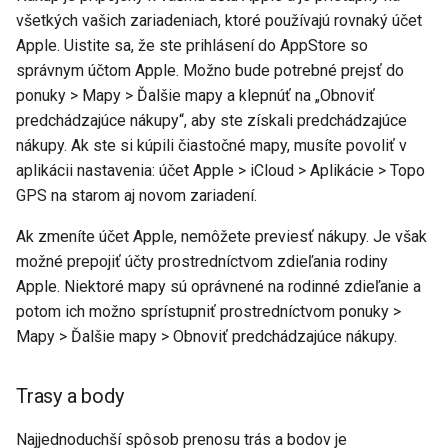
Trasy a body
všetkých vašich zariadeniach, ktoré používajú rovnaký účet
Apple. Uistite sa, že ste prihlásení do AppStore so
Prenos z Androidu do Apple
správnym účtom Apple. Možno bude potrebné prejsť do
ponuky > Mapy > Ďalšie mapy a klepnúť na „Obnoviť
Nákupy
predchádzajúce nákupy“, aby ste získali predchádzajúce
nákupy. Ak ste si kúpili čiastočné mapy, musíte povoliť v
Trasy a body
aplikácii nastavenia: účet Apple > iCloud > Aplikácie > Topo
GPS na starom aj novom zariadení.
Prenos z Apple na Android
Ak zmeníte účet Apple, nemôžete previesť nákupy. Je však
Nákupy
možné prepojiť účty prostredníctvom zdieľania rodiny
Apple. Niektoré mapy sú oprávnené na rodinné zdieľanie a
Trasy a body
potom ich možno sprístupniť prostredníctvom ponuky >
Mapy > Ďalšie mapy > Obnoviť predchádzajúce nákupy.
Trasy a body
Najjednoduchší spôsob prenosu trás a bodov je