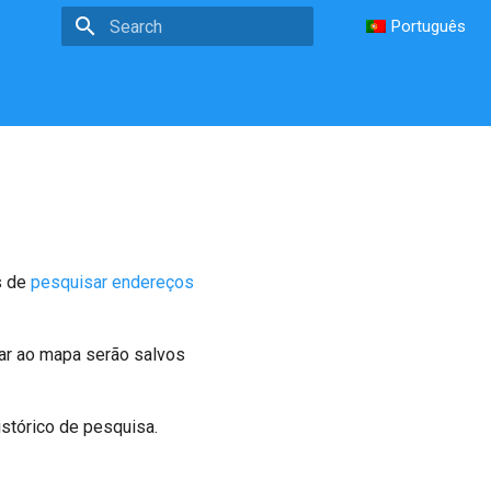
Português
Type to start searching
s de
pesquisar endereços
nar ao mapa serão salvos
istórico de pesquisa.