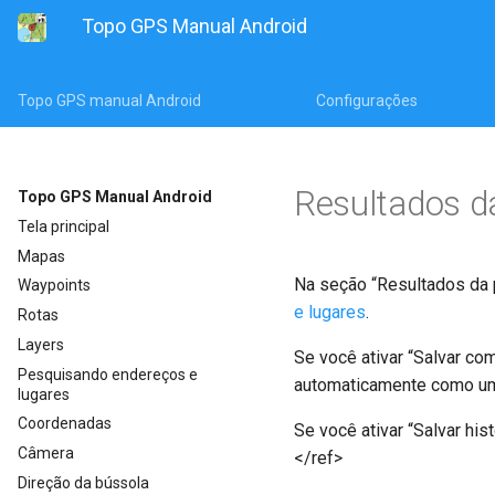
Topo GPS Manual Android
Topo GPS manual Android
Configurações
Resultados d
Topo GPS Manual Android
Tela principal
Mapas
Na seção “Resultados da
Waypoints
e lugares
.
Rotas
Layers
Se você ativar “Salvar co
Pesquisando endereços e
automaticamente como 
lugares
Coordenadas
Se você ativar “Salvar hi
Câmera
</ref>
Direção da bússola