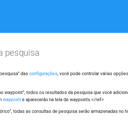
a pesquisa
 pesquisa” das
configurações
, você pode controlar várias opçõe
mo waypoint”, todos os resultados da pesquisa que você adicio
um
waypoint
e aparecerão na tela de waypoints.</ref>
stórico”, todas as consultas de pesquisa serão armazenadas no h