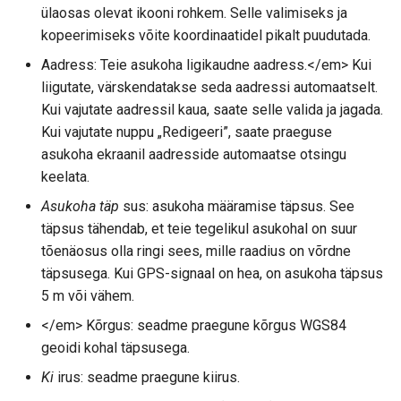
ülaosas olevat ikooni rohkem. Selle valimiseks ja
kopeerimiseks võite koordinaatidel pikalt puudutada.
Aadress: Teie asukoha ligikaudne aadress.</em> Kui
liigutate, värskendatakse seda aadressi automaatselt.
Kui vajutate aadressil kaua, saate selle valida ja jagada.
Kui vajutate nuppu „Redigeeri”, saate praeguse
asukoha ekraanil aadresside automaatse otsingu
keelata.
Asukoha täp
sus: asukoha määramise täpsus. See
täpsus tähendab, et teie tegelikul asukohal on suur
tõenäosus olla ringi sees, mille raadius on võrdne
täpsusega. Kui GPS-signaal on hea, on asukoha täpsus
5 m või vähem.
</em> Kõrgus: seadme praegune kõrgus WGS84
geoidi kohal täpsusega.
Ki
irus: seadme praegune kiirus.