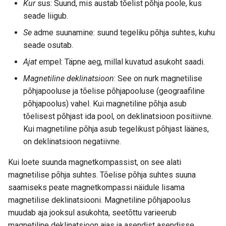
Kur
sus: Suund, mis austab tõelist põhja poole, kus
seade liigub.
Se
adme suunamine: suund tegeliku põhja suhtes, kuhu
seade osutab.
Ajat
empel: Täpne aeg, millal kuvatud asukoht saadi.
Magnetiline deklinatsioon
: See on nurk magnetilise
põhjapooluse ja tõelise põhjapooluse (geograafiline
põhjapoolus) vahel. Kui magnetiline põhja asub
tõelisest põhjast ida pool, on deklinatsioon positiivne.
Kui magnetiline põhja asub tegelikust põhjast läänes,
on deklinatsioon negatiivne.
Kui loete suunda magnetkompassist, on see alati
magnetilise põhja suhtes. Tõelise põhja suhtes suuna
saamiseks peate magnetkompassi näidule lisama
magnetilise deklinatsiooni. Magnetiline põhjapoolus
muudab aja jooksul asukohta, seetõttu varieerub
magnetiline deklinatsioon ajas ja asendist asendisse.