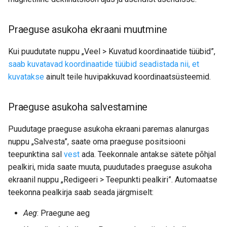
Praeguse asukoha ekraani muutmine
Kui puudutate nuppu „Veel > Kuvatud koordinaatide tüübid”,
saab kuvatavad koordinaatide tüübid seadistada nii, et
kuvatakse
ainult teile huvipakkuvad koordinaatsüsteemid.
Praeguse asukoha salvestamine
Puudutage praeguse asukoha ekraani paremas alanurgas
nuppu „Salvesta”, saate oma praeguse positsiooni
teepunktina sal
vest
ada. Teekonnale antakse sätete põhjal
pealkiri, mida saate muuta, puudutades praeguse asukoha
ekraanil nuppu „Redigeeri > Teepunkti pealkiri”. Automaatse
teekonna pealkirja saab seada järgmiselt:
Aeg
: Praegune aeg