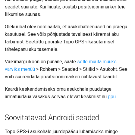
Praeguse asukoha
seadet suunate. Kui liigute, osutab positsioonimarker teie
jagamine
liikumise suunas.
Olekuribal olev nool näitab, et asukohateenused on praegu
kasutusel. See võib põhjustada tavalisest kiiremat aku
tarbimist. Seetõttu pöörake Topo GPS-i kasutamisel
tähelepanu aku tasemele.
Vaikimärgi ikoon on punane, saate
selle muuta muuks
värviks
menüü
> Rohkem > Seaded > Stiilid > Asukoht. See
võib suurendada positsioonimarkeri nähtavust kaardil.
Kaardi keskendamiseks oma asukohale puudutage
armatuurlaua vasakus servas olevat keskmist nu
ppu
.
Soovitatavad Androidi seaded
Topo GPS-i asukohale juurdepääsu lubamiseks minge