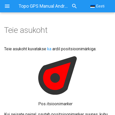
Topo GPS Manual Android
Eesti
Teie asukoht
Teie asukoht
Soovitatavad Androidi
Teie asukoht kuvatakse
ka
ardil positsioonimärkiga:
seaded
Praeguse asukoha ekraan
Praeguse asukoha ekraani
muutmine
Praeguse asukoha
salvestamine
Pos
itsioonimarker
Kui seisate paigal, osutab positsioonimarker suunas, kuhu