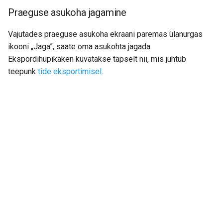
Praeguse asukoha jagamine
Vajutades praeguse asukoha ekraani paremas ülanurgas
ikooni „Jaga”, saate oma asukohta jagada.
Ekspordihüpikaken kuvatakse täpselt nii, mis juhtub
teepunk
tide eksportimisel
.
Next
Menüü