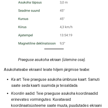
Praeguse asukoha ekraan (ülemine osa).
Asukohateabe ekraanil leiate hiljem järgmise teabe:
Ka
art: Teie praeguse asukoha ümbruse kaart. Samuti
saate seda kaarti suumida ja teisaldada.
Koordin
aadid: Teie praeguse asukoha koordinaadid
erinevates vormingutes. Kuvatavaid
koordinaatsüsteeme saate muuta, puudutades ekraani