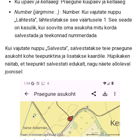
Ku
upäev ja kellaaeg
: Praegune kuupäev ja kellaaeg
Number (järgmine:..)
: Number. Kui vajutate nuppu
„Lähtesta”, lähtestatakse see väärtusele 1. See seade
on kasulik, kui soovite oma asukoha mitu korda
salvestada ja teekonnad nummerdada.
Kui vajutate nuppu „Salvesta”, salvestatakse teie praegune
asukoht kohe teepunktina ja lisatakse kaardile. Hüpikaken
näitab, et teepunkt salvestati edukalt, nagu näete alloleval
joonisel: