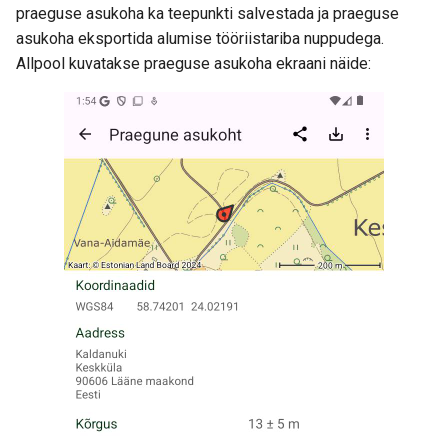
praeguse asukoha ka teepunkti salvestada ja praeguse
asukoha eksportida alumise tööriistariba nuppudega.
Allpool kuvatakse praeguse asukoha ekraani näide: