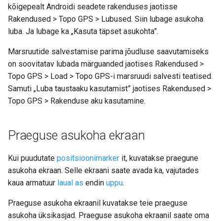
kõigepealt Androidi seadete rakenduses jaotisse
Rakendused > Topo GPS > Lubused. Siin lubage asukoha
luba. Ja lubage ka „Kasuta täpset asukohta”.
Marsruutide salvestamise parima jõudluse saavutamiseks
on soovitatav lubada märguanded jaotises Rakendused >
Topo GPS > Load > Topo GPS-i marsruudi salvesti teatised.
Samuti „Luba taustaaku kasutamist” jaotises Rakendused >
Topo GPS > Rakenduse aku kasutamine.
Praeguse asukoha ekraan
Kui puudutate
positsioonimarker
it, kuvatakse praegune
asukoha ekraan. Selle ekraani saate avada ka, vajutades
kaua armatuur
laual as
endin
uppu
.
Praeguse asukoha ekraanil kuvatakse teie praeguse
asukoha üksikasjad. Praeguse asukoha ekraanil saate oma