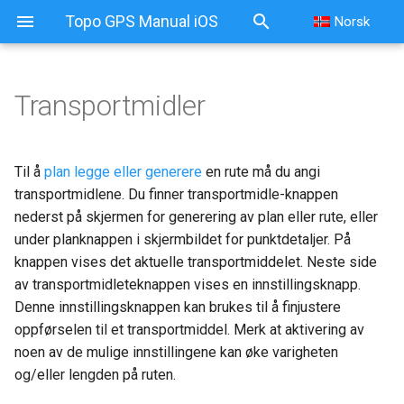
Topo GPS Manual iOS
Norsk
Transportmidler
Transportmidler
Gå
Til å
plan
legge eller generere
en rute må du angi
transportmidlene. Du finner transportmidle-knappen
Sykkel
nederst på skjermen for generering av plan eller rute, eller
under planknappen i skjermbildet for punktdetaljer. På
Racersykkel
knappen vises det aktuelle transportmiddelet. Neste side
av transportmidleteknappen vises en innstillingsknapp.
Terrengsykkel
Denne innstillingsknappen kan brukes til å finjustere
oppførselen til et transportmiddel. Merk at aktivering av
Hest
noen av de mulige innstillingene kan øke varigheten
og/eller lengden på ruten.
Bil