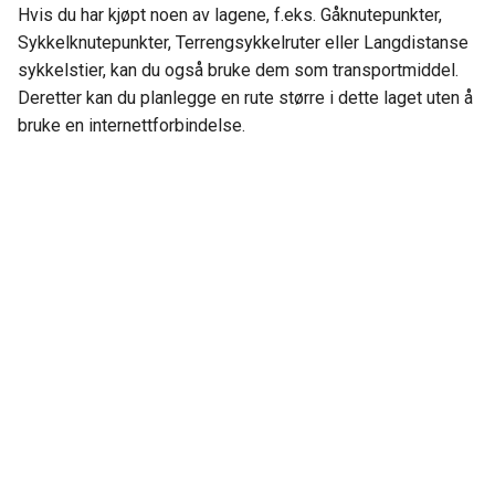
Hvis du har kjøpt noen av lagene, f.eks. Gåknutepunkter,
Sykkelknutepunkter, Terrengsykkelruter eller Langdistanse
sykkelstier, kan du også bruke dem som transportmiddel.
Deretter kan du planlegge en rute større i dette laget uten å
bruke en internettforbindelse.
Next
Rutedetaljer
© Copyright 2013-2026 Topo GPS.
Created using
Sphinx
9.1.0. and
Material for Sphinx