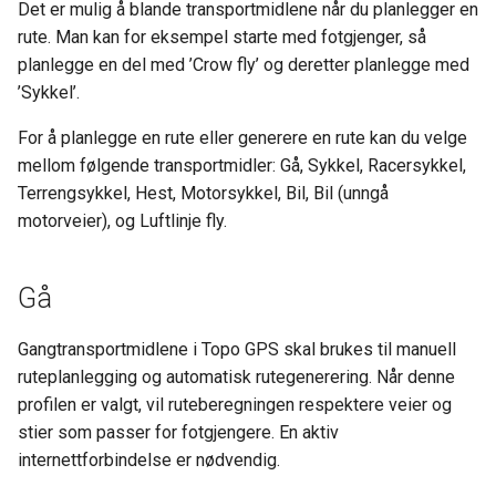
Det er mulig å blande transportmidlene når du planlegger en
Bil (unngå hovedveier)
rute. Man kan for eksempel starte med fotgjenger, så
planlegge en del med ’Crow fly’ og deretter planlegge med
Motorsykkel
’Sykkel’.
For å planlegge en rute eller generere en rute kan du velge
Luftlinje
mellom følgende transportmidler: Gå, Sykkel, Racersykkel,
Terrengsykkel, Hest, Motorsykkel, Bil, Bil (unngå
Andre transportmidler
motorveier), og Luftlinje fly.
Gå
Gangtransportmidlene i Topo GPS skal brukes til manuell
ruteplanlegging og automatisk rutegenerering. Når denne
profilen er valgt, vil ruteberegningen respektere veier og
stier som passer for fotgjengere. En aktiv
internettforbindelse er nødvendig.