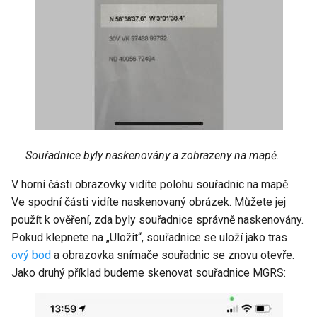
Souřadnice byly naskenovány a zobrazeny na mapě.
V horní části obrazovky vidíte polohu souřadnic na mapě.
Ve spodní části vidíte naskenovaný obrázek. Můžete jej
použít k ověření, zda byly souřadnice správně naskenovány.
Pokud klepnete na „Uložit“, souřadnice se uloží jako tras
ový bod
a obrazovka snímače souřadnic se znovu otevře.
Jako druhý příklad budeme skenovat souřadnice MGRS: