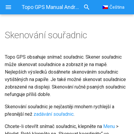
Topo GPS Manual Android
Čeština
Skenování souřadnic
Topo GPS obsahuje snímač souřadnic. Skener souřadnic
může skenovat souřadnice a zobrazit je na mapě.
Nejlepších výsledků dosáhnete skenováním souřadnic
vytištěných na papíře. Je také možné skenovat souřadnice
zobrazené na displeji. Skenování ručně psaných souřadnic
nefunguje příliš dobře.
Skenování souřadnic je nejčastěji mnohem rychlejší a
přesnější než
zadávání souřadnic
.
Chcete-li otevřít snímač souřadnic, klepněte na
Menu
>
Hledat. Poté klepněte na „Skenovat koordináty“ ve