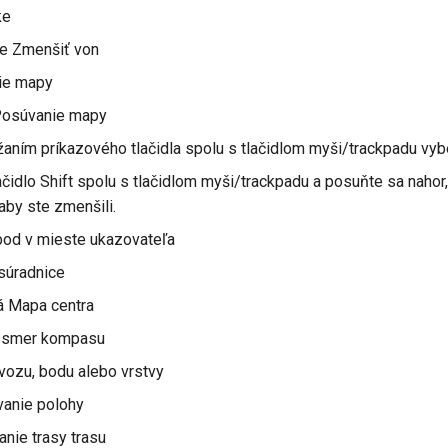
ke
ie Zmenšiť von
ie mapy
 Posúvanie mapy
ním príkazového tlačidla spolu s tlačidlom myši/trackpadu vyb
ačidlo Shift spolu s tlačidlom myši/trackpadu a posuňte sa nahor, a
aby ste zmenšili.
bod v mieste ukazovateľa
súradnice
 Mapa centra
ť smer kompasu
ozu, bodu alebo vrstvy
anie polohy
ie trasy trasu