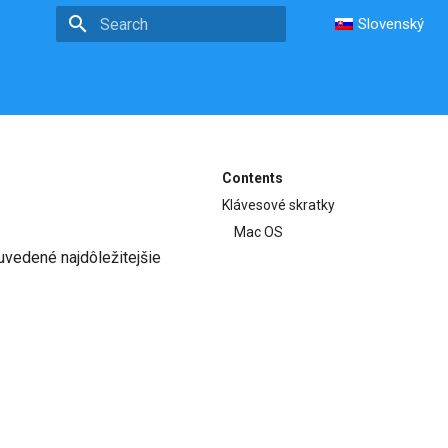
Slovenský
Type to start searching
Contents
Klávesové skratky
Mac OS
vedené najdôležitejšie