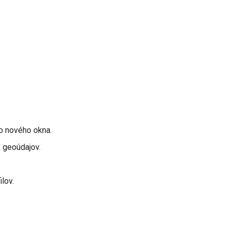
o nového okna.
 geoúdajov.
lov.