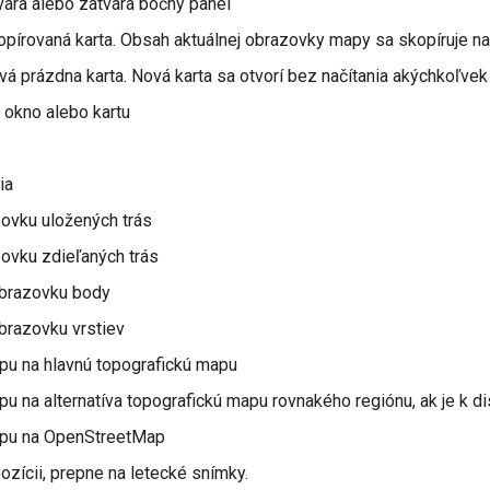
ára alebo zatvára bočný panel
írovaná karta. Obsah aktuálnej obrazovky mapy sa skopíruje na 
á prázdna karta. Nová karta sa otvorí bez načítania akýchkoľve
okno alebo kartu
ia
zovku uložených trás
zovku zdieľaných trás
brazovku body
razovku vrstiev
pu na hlavnú topografickú mapu
pu na alternatíva topografickú mapu rovnakého regiónu, ak je k di
apu na OpenStreetMap
pozícii, prepne na letecké snímky.