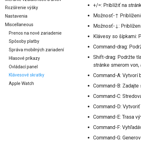
+/=: Priblížiť na strán
Rozšírenie výšky
Možnosť-↑ Priblížen
Nastavenia
Miscellaneous
Možnosť-↓: Priblížen
Prenos na nové zariadenie
Klávesy so šípkami:
Spôsoby platby
Command-drag: Podrža
Správa mobilných zariadení
Shift-drag: Podržte tl
Hlasové príkazy
stránke smerom von, 
Ovládací panel
Command-A: Vytvorí 
Klávesové skratky
Apple Watch
Command-B: Zadajte 
Command-C: Stredová
Command-D: Vytvori
Command-E: Trasa výv
Command-F: Vyhľadáv
Command-G: Generovan