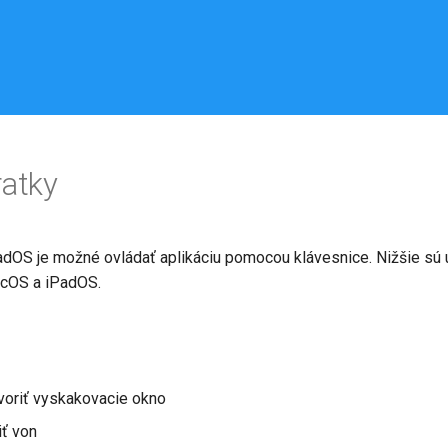
ratky
OS je možné ovládať aplikáciu pomocou klávesnice. Nižšie sú u
acOS a iPadOS.
tvoriť vyskakovacie okno
iť von