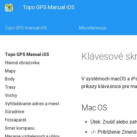
Topo GPS Manual iOS
Topo GPS manual iOS
Miscellaneous
Klávesové sk
Topo GPS Manual iOS
Hlavná obrazovka
Mapy
V systémoch macOS a iPad
Body
príkazy klávesnice pre m
Trasy
Vrstvy
Vyhľadávanie adries a miest
Mac OS
Súradnice
Fotoaparát
Útek: Zrušiť alebo za
Smer kompasu
-/- Priblíženie Zmenš
Meranie vzdialeností a uhlov