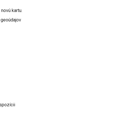
novú kartu.
k geoúdajov
spozícii