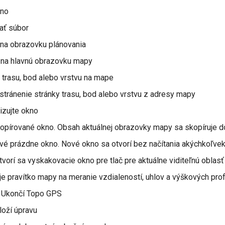
kno
ať súbor
na obrazovku plánovania
na hlavnú obrazovku mapy
trasu, bod alebo vrstvu na mape
tránenie stránky trasu, bod alebo vrstvu z adresy mapy
zujte okno
írované okno. Obsah aktuálnej obrazovky mapy sa skopíruje d
é prázdne okno. Nové okno sa otvorí bez načítania akýchkoľvek
vorí sa vyskakovacie okno pre tlač pre aktuálne viditeľnú oblasť
pravítko mapy na meranie vzdialeností, uhlov a výškových profi
 Ukončí Topo GPS
loží úpravu