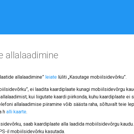
e allalaadimine
laatide allalaadimine”
leiate
lüliti „Kasutage mobiilsidevõrku”.
ilsidevõrku”, ei laadita kaardiplaate kunagi mobiilsidevõrgu kaud
llalaadimist, kui liigutate kaardi piirkonda, kuhu kaardiplaate ei 
elefoni allalaadimise piiramine võib säästa raha, sõltuvalt teie 
a h
alli kaarte
.
lsidevõrku, saab kaardiplaate alla laadida mobiilsidevõrgu kaud
S-il mobiilsidevõrku kasutada.