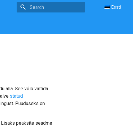
Eesti
Type to start searching
u alla. See võib vältida
salve
statud
lepingust. Puuduseks on
u. Lisaks peaksite seadme