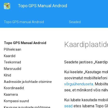
Topo GPS Manual Android
Topo GPS manual Android
Seaded
Kaardiplaatid
Topo GPS Manual Android
Põhiekraan
Kaardid
Seadete jaotises „Kaardip
Teekonnad
Marsruudid
Kui keelate „Kasutage mobi
Kihid
soovimatut mobiiltelefoni a
Aadresside ja kohtade otsimine
võrguühenduseta
. Mobiilt
Koordinaadid
see, et mõnikord võis näh
Kaamera
Kui lubate kasutada mobii
Kompassi suund
sead
etes lubama Topo GP
Kauguse ja nurkade mõõtmine