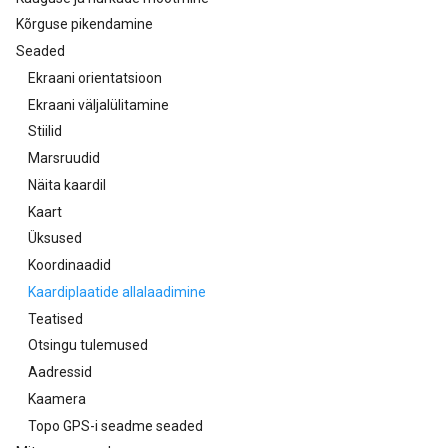
Kõrguse pikendamine
Seaded
Ekraani orientatsioon
Ekraani väljalülitamine
Stiilid
Marsruudid
Näita kaardil
Kaart
Üksused
Koordinaadid
Kaardiplaatide allalaadimine
Teatised
Otsingu tulemused
Aadressid
Kaamera
Topo GPS-i seadme seaded