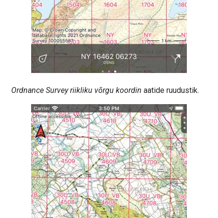
Ordnance Survey riikliku võrgu koordin
aatide ruudustik.