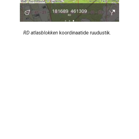
RD atlasblokken
koordinaatide ruudustik.
Next
Aadresside ja kohtade otsimine
© Copyright 2013-2026 Topo GPS.
Created using
Sphinx
9.1.0. and
Material for Sphinx