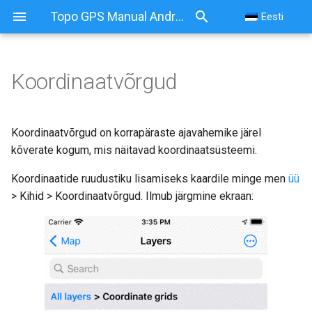
Topo GPS Manual Android
Eesti
Koordinaatvõrgud
Koordinaatvõrgud on korrapäraste ajavahemike järel
kõverate kogum, mis näitavad koordinaatsüsteemi.
Koordinaatide ruudustiku lisamiseks kaardile minge men
üü
> Kihid > Koordinaatvõrgud. Ilmub järgmine ekraan: