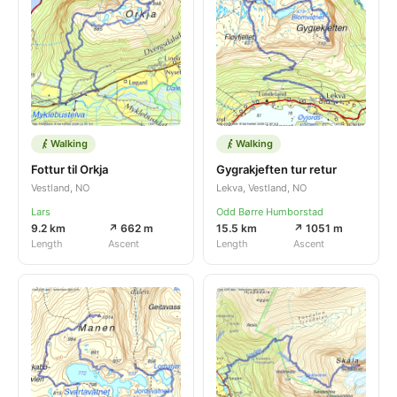
Walking
Walking
Fottur til Orkja
Gygrakjeften tur retur
Vestland, NO
Lekva, Vestland, NO
Lars
Odd Børre Humborstad
9.2 km
↗ 662 m
15.5 km
↗ 1051 m
Length
Ascent
Length
Ascent