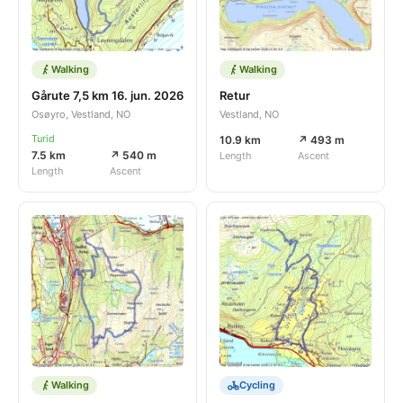
Walking
Walking
Gårute 7,5 km 16. jun. 2026
Retur
Osøyro, Vestland, NO
Vestland, NO
Turid
10.9 km
↗ 493 m
7.5 km
↗ 540 m
Length
Ascent
Length
Ascent
Walking
Cycling