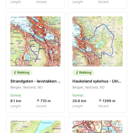
Length
Ascent
Length
Ascent
Walking
Walking
Strandgaten - løvstakken tr.
Haukeland sykehus - Ulriken -vidda - Fløya - Bergen sentrum
Bergen, Vestland, NO
Bergen, Vestland, NO
Gunnar,
Gunnar,
8.1 km
↗ 710 m
24.6 km
↗ 1399 m
Length
Ascent
Length
Ascent