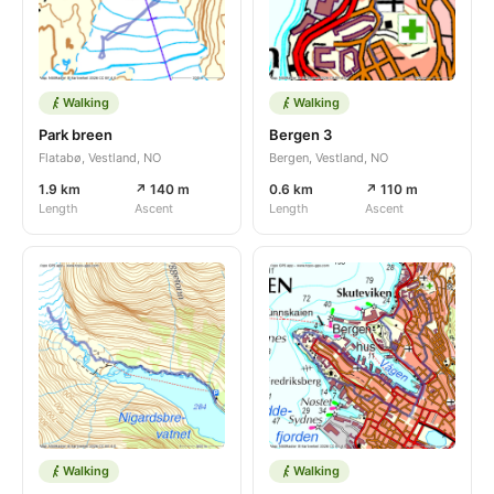
Walking
Walking
Park breen
Bergen 3
Flatabø, Vestland, NO
Bergen, Vestland, NO
1.9 km
↗ 140 m
0.6 km
↗ 110 m
Length
Ascent
Length
Ascent
Walking
Walking