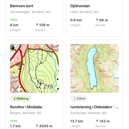
Bømoen kort
Gjölrundan
Vossavangen, Vestland, NO
Loen, Vestland, NO
Anne
0.6 km
↗ 66 m
6 km
↗ 109 m
Length
Ascent
Length
Ascent
Walking
Other
Rundtur i Moldalia
rundvisning i Oldedalen - Olden
Bergen, Vestland, NO
Rustøyane, Vestland, NO
Anne
13.7 km
↗ 143 m
1.7 km
↗ 4305 m
Length
Ascent