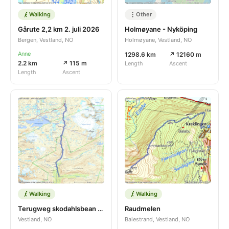
Walking
Other
Gårute 2,2 km 2. juli 2026
Holmøyane - Nyköping
Bergen, Vestland, NO
Holmøyane, Vestland, NO
Anne
1298.6 km
↗ 12160 m
2.2 km
↗ 115 m
Length
Ascent
Length
Ascent
Walking
Walking
Terugweg skodahlsbean krossbu
Raudmelen
Vestland, NO
Balestrand, Vestland, NO