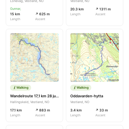
Lonevåg, Vestland, NO
Vestland, NO
Gunnar,
20.3 km
↗ 1311 m
15 km
↗ 625 m
Length
Ascent
Length
Ascent
Walking
Walking
Wandelroute 17,1 km 28 jul 2026
Oddavarden-hytta
Hallingskeid, Vestland, NO
Vestland, NO
17.1 km
↗ 883 m
3.4 km
↗ 33 m
Length
Ascent
Length
Ascent