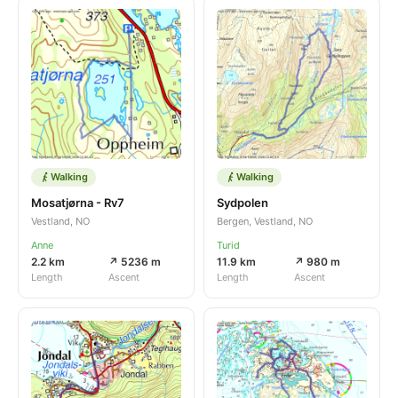
Walking
Walking
Mosatjørna - Rv7
Sydpolen
Vestland, NO
Bergen, Vestland, NO
Anne
Turid
2.2 km
↗ 5236 m
11.9 km
↗ 980 m
Length
Ascent
Length
Ascent