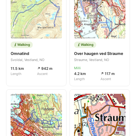
Walking
Walking
Omnatind
Over haugen ved Straume
Svoldal, Vestland, NO
Straume, Vestland, NO
Milli
11.5 km
↗ 942 m
4.2 km
↗ 117 m
Length
Ascent
Length
Ascent