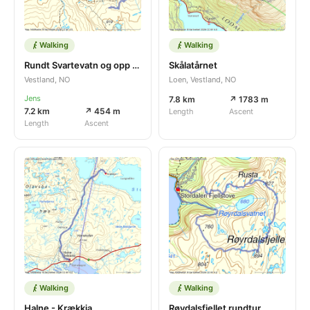
Walking
Walking
Rundt Svartevatn og opp Manen.
Skålatårnet
Vestland, NO
Loen, Vestland, NO
Jens
7.8 km
↗ 1783 m
7.2 km
↗ 454 m
Length
Ascent
Length
Ascent
Walking
Walking
Halne - Krækkja
Røydalsfjellet rundtur