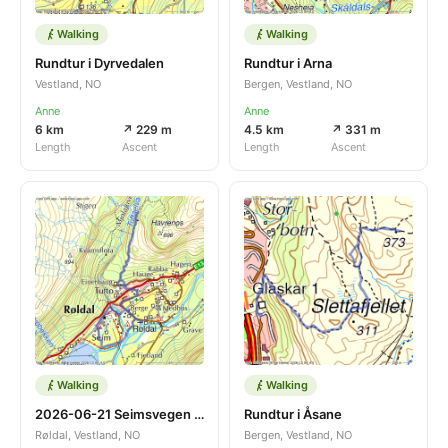
Walking
Walking
Rundtur i Dyrvedalen
Rundtur i Arna
Vestland, NO
Bergen, Vestland, NO
Anne
Anne
6 km
↗ 229 m
4.5 km
↗ 331 m
Length
Ascent
Length
Ascent
Walking
Walking
2026-06-21 Seimsvegen 33 - Seimsvegen gelopen
Rundtur i Åsane
Røldal, Vestland, NO
Bergen, Vestland, NO