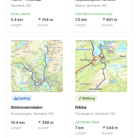
Vestland, NO
Matre, Vestland, NO
Stian Laland
Odd Børre Humborstad
5.4 km
↗ 154 m
7.5 km
↗ 601 m
Length
Ascent
Length
Ascent
Cycling
Walking
Steinsvanndalen
Nibba
Kvamskogen, Vestland, NO
Storesætra, Vestland, NO
Johannes Aase
10.4 km
↗ 348 m
7 km
↗ 544 m
Length
Ascent
Length
Ascent