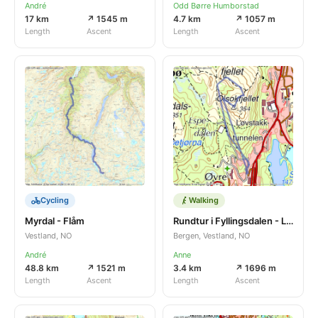
André
Odd Børre Humborstad
17 km
↗ 1545 m
4.7 km
↗ 1057 m
Length
Ascent
Length
Ascent
Cycling
Walking
Myrdal - Flåm
Rundtur i Fyllingsdalen - Laksevåg
Vestland, NO
Bergen, Vestland, NO
André
Anne
48.8 km
↗ 1521 m
3.4 km
↗ 1696 m
Length
Ascent
Length
Ascent