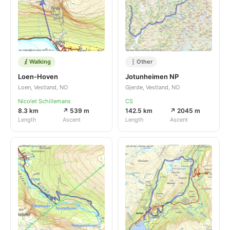
Walking
Other
Loen-Hoven
Jotunheimen NP
Loen, Vestland, NO
Gjerde, Vestland, NO
Nicolet Schillemans
CS
8.3 km
↗ 539 m
142.5 km
↗ 2045 m
Length
Ascent
Length
Ascent