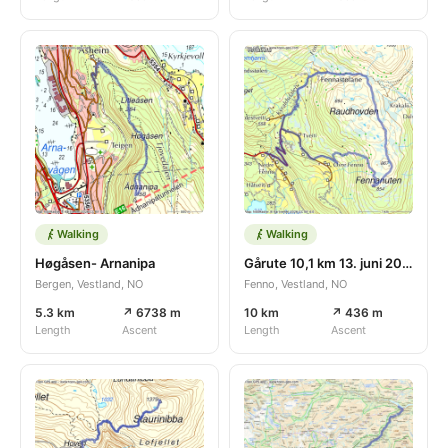
Walking
Walking
Høgåsen- Arnanipa
Gårute 10,1 km 13. juni 2026
Bergen, Vestland, NO
Fenno, Vestland, NO
5.3 km
↗ 6738 m
10 km
↗ 436 m
Length
Ascent
Length
Ascent