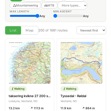
Mountaineering
MTB
MAX LENGTH
MIN ASCENT
Any
Any
List
Map
200 of 1681 routes
Walking
Walking
taksering kvikne 27 200 skrity
Tyssedal - Røldal
Lokøyna, Vestland, NO
Vestland, NO
13.2 km
↗ 1113 m
11.9 km
↗ 864 m