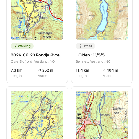
Walking
Other
2026-06-23 Rondje Øvre Eidfjord gelopen
- Olden 111/5/5
Øvre Eidfjord, Vestland, NO
Beinnes, Vestland, NO
7.3 km
↗ 252 m
11.4 km
↗ 104 m
Length
Ascent
Length
Ascent