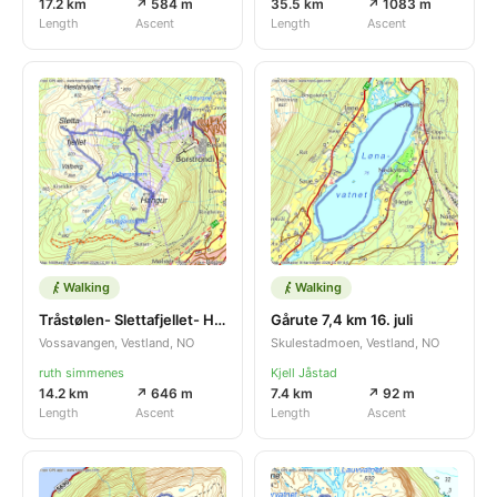
17.2 km
↗ 584 m
35.5 km
↗ 1083 m
Length
Ascent
Length
Ascent
Walking
Walking
Tråstølen- Slettafjellet- Hangurden
Gårute 7,4 km 16. juli
Vossavangen, Vestland, NO
Skulestadmoen, Vestland, NO
ruth simmenes
Kjell Jåstad
14.2 km
↗ 646 m
7.4 km
↗ 92 m
Length
Ascent
Length
Ascent