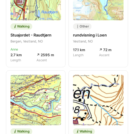
Walking
Other
Stuajordet - Raudtjørn
rundvisning i Loen
Bergen, Vestland, NO
Vestland, NO
Anne
17.1 km
↗ 72 m
2.7 km
↗ 2595 m
Length
Ascent
Length
Ascent
Walking
Walking