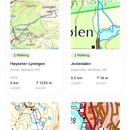
Walking
Walking
Høyseter-Lyningen
Jostedalen
Tysse, Vestland, NO
Supphella, Vestland, NO
Anne
0.5 km
↗ 16 m
5 km
↗ 1235 m
Length
Ascent
Length
Ascent