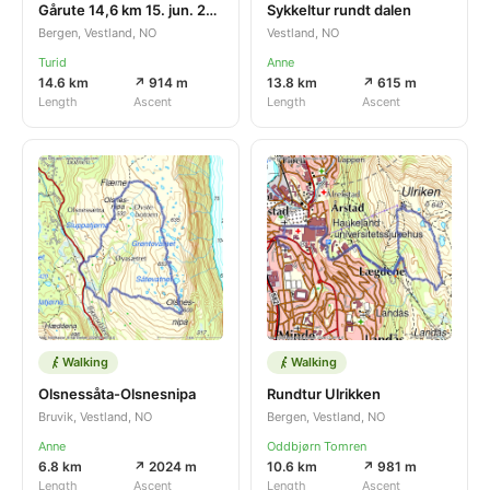
Gårute 14,6 km 15. jun. 2026
Sykkeltur rundt dalen
Bergen, Vestland, NO
Vestland, NO
Turid
Anne
14.6 km
↗ 914 m
13.8 km
↗ 615 m
Length
Ascent
Length
Ascent
Walking
Walking
Olsnessåta-Olsnesnipa
Rundtur Ulrikken
Bruvik, Vestland, NO
Bergen, Vestland, NO
Anne
Oddbjørn Tomren
6.8 km
↗ 2024 m
10.6 km
↗ 981 m
Length
Ascent
Length
Ascent