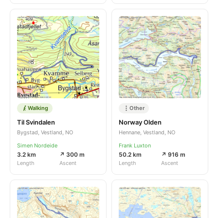
Walking
Other
Til Svindalen
Norway Olden
Bygstad, Vestland, NO
Hennane, Vestland, NO
Simen Nordeide
Frank Luxton
3.2 km
↗ 300 m
50.2 km
↗ 916 m
Length
Ascent
Length
Ascent