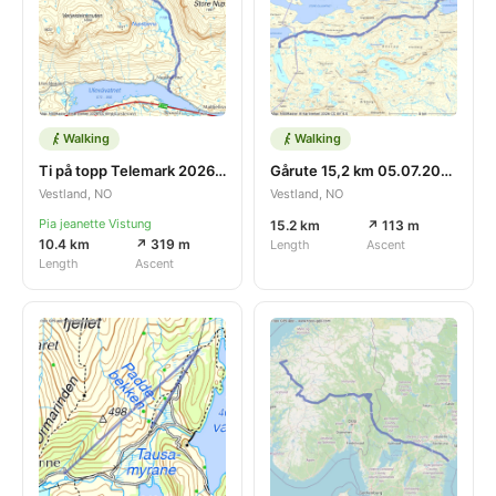
Walking
Walking
Ti på topp Telemark 2026 - Nupsredet 1362 moh gjennom vakre Nupsdalen, Haukeli 10 km En nydelig tur, virkelig vakkert ☀️⛰️😍❤️🇳🇴 Da er alle 135 topper / turer gjennomført i Telemark, jeg ble nr 2
Gårute 15,2 km 05.07.2026
Vestland, NO
Vestland, NO
Pia jeanette Vistung
15.2 km
↗ 113 m
10.4 km
↗ 319 m
Length
Ascent
Length
Ascent