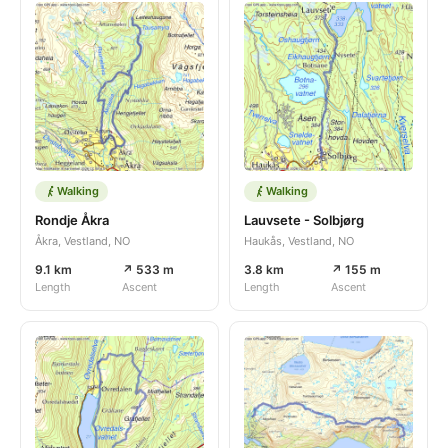
Walking
Walking
Rondje Åkra
Lauvsete - Solbjørg
Åkra, Vestland, NO
Haukås, Vestland, NO
9.1 km
↗ 533 m
3.8 km
↗ 155 m
Length
Ascent
Length
Ascent