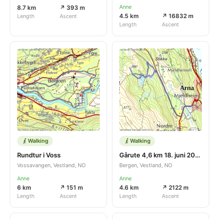
Anne
8.7 km
↗ 393 m
4.5 km
↗ 16832 m
Length
Ascent
Length
Ascent
Walking
Walking
Rundtur i Voss
Gårute 4,6 km 18. juni 2026
Vossavangen, Vestland, NO
Bergen, Vestland, NO
Anne
Anne
6 km
↗ 151 m
4.6 km
↗ 2122 m
Length
Ascent
Length
Ascent