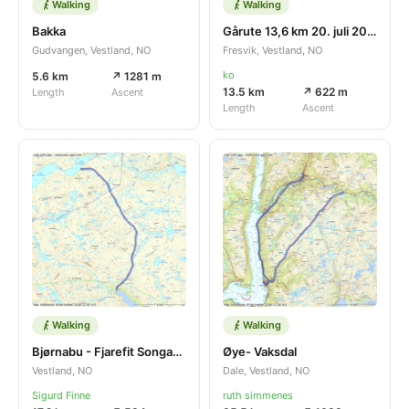
Walking
Walking
Bakka
Gårute 13,6 km 20. juli 2026
Gudvangen, Vestland, NO
Fresvik, Vestland, NO
ko
5.6 km
↗ 1281 m
13.5 km
↗ 622 m
Length
Ascent
Length
Ascent
Walking
Walking
Bjørnabu - Fjarefit Songavatn
Øye- Vaksdal
Vestland, NO
Dale, Vestland, NO
Sigurd Finne
ruth simmenes