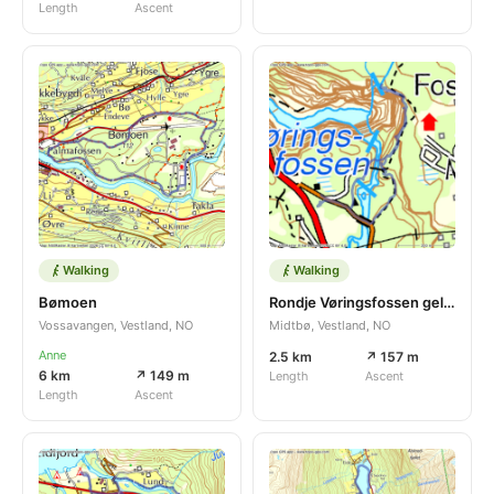
Length
Ascent
Walking
Walking
Bømoen
Rondje Vøringsfossen gelopen
Vossavangen, Vestland, NO
Midtbø, Vestland, NO
Anne
2.5 km
↗ 157 m
6 km
↗ 149 m
Length
Ascent
Length
Ascent