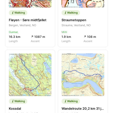
Walking
Walking
Fløyen - Søre midtfjellet
Straumetoppen
Bergen, Vestland, NO
Straume, Vestland, NO
Gunnar,
Milli
16.3 km
↗ 1087 m
1.9 km
↗ 108 m
Length
Ascent
Length
Ascent
Walking
Walking
Kossdal
Wandelroute 20,2 km 31 jul 2026