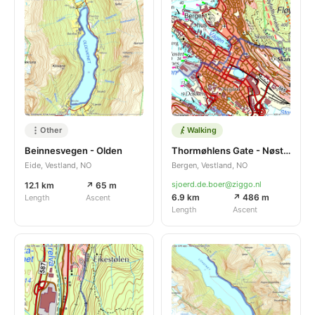
Other
Walking
Beinnesvegen - Olden
Thormøhlens Gate - Nøstegaten
Eide, Vestland, NO
Bergen, Vestland, NO
sjoerd.de.boer@ziggo.nl
12.1 km
↗ 65 m
6.9 km
↗ 486 m
Length
Ascent
Length
Ascent