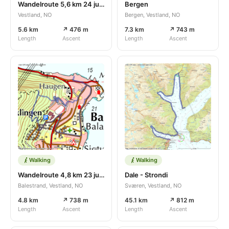
Wandelroute 5,6 km 24 jul 2026
Bergen
Vestland, NO
Bergen, Vestland, NO
5.6 km
↗ 476 m
7.3 km
↗ 743 m
Length
Ascent
Length
Ascent
Walking
Walking
Wandelroute 4,8 km 23 jul 2026
Dale - Strondi
Balestrand, Vestland, NO
Sværen, Vestland, NO
4.8 km
↗ 738 m
45.1 km
↗ 812 m
Length
Ascent
Length
Ascent