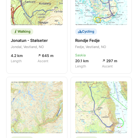
Walking
Cycling
Jonatun - Stølseter
Rondje Fedje
Jondal, Vestland, NO
Fedje, Vestland, NO
Saskia
4.2 km
↗ 645 m
20.1 km
↗ 297 m
Length
Ascent
Length
Ascent