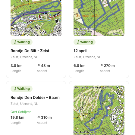
Walking
Walking
Rondje De Bilt - Zeist
12 april
Zeist, Utrecht, NL
Zeist, Utrecht, NL
3.8 km
↗ 48 m
6.8 km
↗ 270 m
Length
Ascent
Length
Ascent
Walking
Rondje Den Dolder - Baarn
Zeist, Utrecht, NL
Gert Schijven
19.8 km
↗ 310 m
Length
Ascent