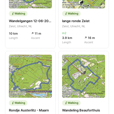
Walking
Walking
Wandelgangen 12-06-2023
lange ronde Zeist
Zeist, Utrecht, NL
Zeist, Utrecht, NL
m2
10 km
↗ 11 m
3.9 km
↗ 16 m
Length
Ascent
Length
Ascent
Walking
Walking
Rondje Austerlitz - Maarn
Wandeling Beauforthuis