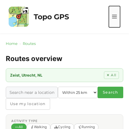
Skip
to
Topo GPS
ME
content
Home
›
Routes
Routes overview
Zeist, Utrecht, NL
✕ All
Search
Use my location
ACTIVITY TYPE
All
Walking
Cycling
Running