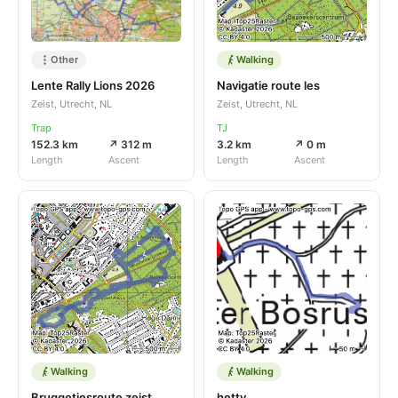
Other
Walking
Lente Rally Lions 2026
Navigatie route les
Zeist, Utrecht, NL
Zeist, Utrecht, NL
Trap
TJ
152.3 km
↗ 312 m
3.2 km
↗ 0 m
Length
Ascent
Length
Ascent
Walking
Walking
Bruggetjesroute zeist
hetty