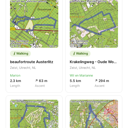
Walking
Walking
beaufortroute Austerlitz
Krakelingweg - Oude Woudenbergse Zandweg
Zeist, Utrecht, NL
Zeist, Utrecht, NL
Marion
Wil en Marianne
2.3 km
↗ 63 m
5.5 km
↗ 294 m
Length
Ascent
Length
Ascent