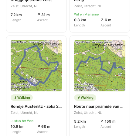
Zeist, Utrecht, NL
Zeist, Utrecht, NL
Wil en Marianne
7.2 km
↗ 31 m
0.3 km
↗ 6 m
Length
Ascent
Length
Ascent
Walking
Walking
Rondje Austerlitz - zoka 2026
Route naar piramide van Austerlitz
Zeist, Utrecht, NL
Zeist, Utrecht, NL
Justus ter Wee
5.2 km
↗ 159 m
10.9 km
↗ 68 m
Length
Ascent
Length
Ascent