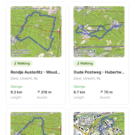
Walking
Walking
Rondje Austerlitz - Woudenberg
Oude Postweg - Hubertweg
Zeist, Utrecht, NL
Zeist, Utrecht, NL
George
George
9.2 km
↗ 218 m
8.7 km
↗ 70 m
Length
Ascent
Length
Ascent