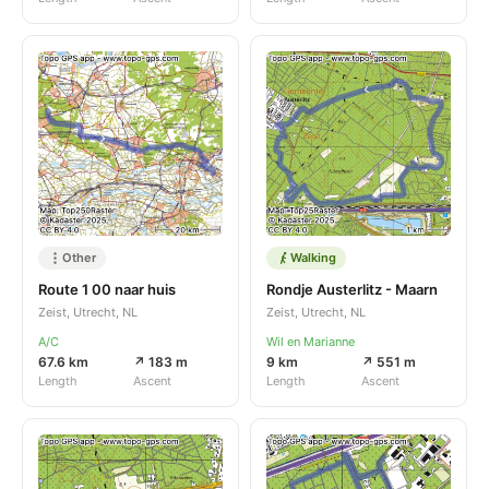
Other
Walking
Route 1 00 naar huis
Rondje Austerlitz - Maarn
Zeist, Utrecht, NL
Zeist, Utrecht, NL
A/C
Wil en Marianne
67.6 km
↗ 183 m
9 km
↗ 551 m
Length
Ascent
Length
Ascent