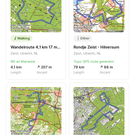
Walking
Other
Wandelroute 4,1 km 17 mrt 2026
Rondje Zeist - Hilversum
Zeist, Utrecht, NL
Zeist, Utrecht, NL
Wil en Marianne
Topo GPS route generator
4.1 km
↗ 207 m
79 km
↗ 68 m
Length
Ascent
Length
Ascent