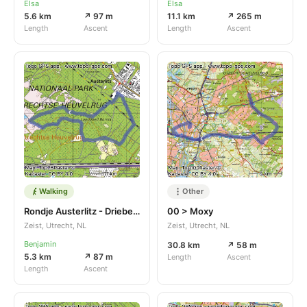
Elsa
Elsa
5.6 km
↗ 97 m
11.1 km
↗ 265 m
Length
Ascent
Length
Ascent
Walking
Other
Rondje Austerlitz - Driebergen-Rijsenburg
00 > Moxy
Zeist, Utrecht, NL
Zeist, Utrecht, NL
Benjamin
30.8 km
↗ 58 m
5.3 km
↗ 87 m
Length
Ascent
Length
Ascent