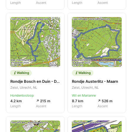
Length
Ascent
Length
Ascent
Walking
Walking
Rondje Bosch en Duin - De Bilt
Rondje Austerlitz - Maarn
Zeist, Utrecht, NL
Zeist, Utrecht, NL
Hondenlosloop
Wil en Marianne
4.2 km
↗ 215 m
8.7 km
↗ 526 m
Length
Ascent
Length
Ascent