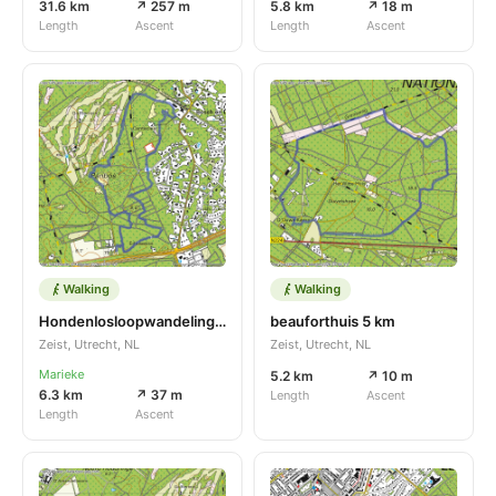
31.6 km
↗ 257 m
5.8 km
↗ 18 m
Length
Ascent
Length
Ascent
Walking
Walking
Hondenlosloopwandeling panbos
beauforthuis 5 km
Zeist, Utrecht, NL
Zeist, Utrecht, NL
Marieke
5.2 km
↗ 10 m
6.3 km
↗ 37 m
Length
Ascent
Length
Ascent