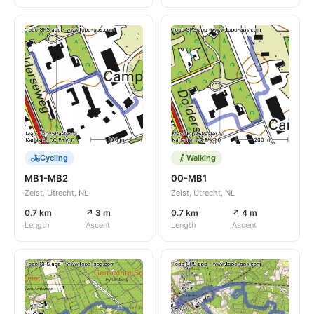
Cycling
Walking
MB1-MB2
00-MB1
Zeist, Utrecht, NL
Zeist, Utrecht, NL
0.7 km
↗ 3 m
0.7 km
↗ 4 m
Length
Ascent
Length
Ascent