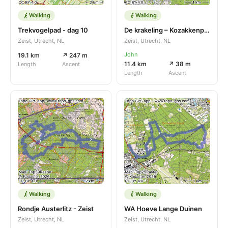
Walking
Walking
Trekvogelpad - dag 10
De krakeling – Kozakkenput
Zeist, Utrecht, NL
Zeist, Utrecht, NL
John
19.1 km
↗ 247 m
11.4 km
↗ 38 m
Length
Ascent
Length
Ascent
Walking
Walking
Rondje Austerlitz - Zeist
WA Hoeve Lange Duinen
Zeist, Utrecht, NL
Zeist, Utrecht, NL