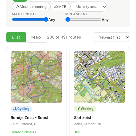
Mountaineering
MTB
MAX LENGTH
MIN ASCENT
Any
Any
List
Map
200 of 491 routes
Cycling
Walking
Rondje Zeist - Soest
Slot zeist
Zeist, Utrecht, NL
Zeist, Utrecht, NL
Gerard Schreurs
Jan