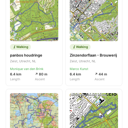
Walking
Walking
panbos houdringe
Zinzendorflaan - Brouwerij
Zeist, Utrecht, NL
Zeist, Utrecht, NL
Monique van den Brink
Marco Kunst
6.4 km
↗ 80 m
6.4 km
↗ 44 m
Length
Ascent
Length
Ascent