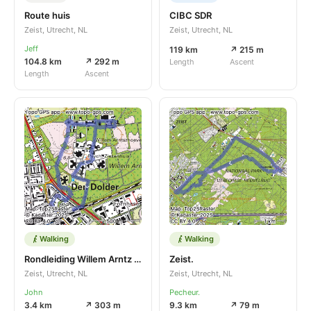
Route huis
CIBC SDR
Zeist, Utrecht, NL
Zeist, Utrecht, NL
Jeff
119 km
↗ 215 m
104.8 km
↗ 292 m
Length
Ascent
Length
Ascent
Walking
Walking
Rondleiding Willem Arntz hoeve
Zeist.
Zeist, Utrecht, NL
Zeist, Utrecht, NL
John
Pecheur.
3.4 km
↗ 303 m
9.3 km
↗ 79 m