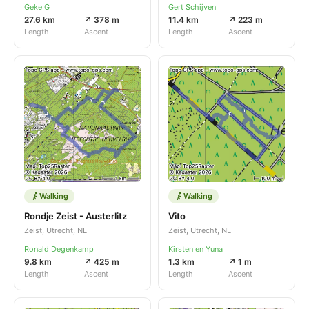
Geke G
Gert Schijven
27.6 km
↗ 378 m
11.4 km
↗ 223 m
Length
Ascent
Length
Ascent
Walking
Walking
Rondje Zeist - Austerlitz
Vito
Zeist, Utrecht, NL
Zeist, Utrecht, NL
Ronald Degenkamp
Kirsten en Yuna
9.8 km
↗ 425 m
1.3 km
↗ 1 m
Length
Ascent
Length
Ascent