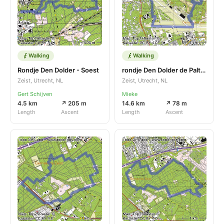
Walking
Walking
Rondje Den Dolder - Soest
rondje Den Dolder de Paltz 2
Zeist, Utrecht, NL
Zeist, Utrecht, NL
Gert Schijven
Mieke
4.5 km
↗ 205 m
14.6 km
↗ 78 m
Length
Ascent
Length
Ascent