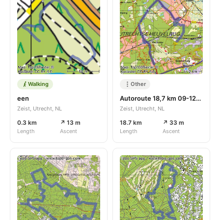
Walking
Other
een
Autoroute 18,7 km 09-12-2024
Zeist, Utrecht, NL
Zeist, Utrecht, NL
0.3 km
↗ 13 m
18.7 km
↗ 33 m
Length
Ascent
Length
Ascent