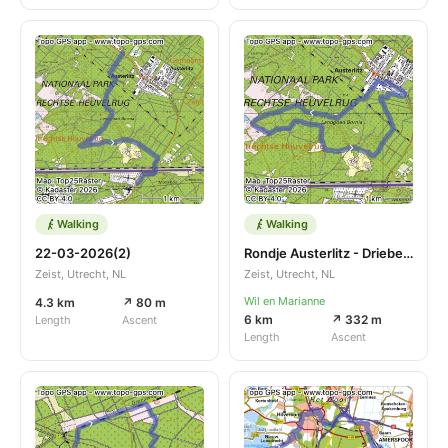
Walking
Walking
22-03-2026(2)
Rondje Austerlitz - Driebergen-Rijsenburg
Zeist, Utrecht, NL
Zeist, Utrecht, NL
Wil en Marianne
4.3 km
↗ 80 m
6 km
↗ 332 m
Length
Ascent
Length
Ascent