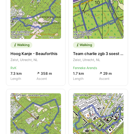
Walking
Walking
Hoog Kanje - Beauforthis
Team charlie zgb 3 soest 21-9-25
Zeist, Utrecht, NL
Zeist, Utrecht, NL
RvK
Fenneke Arends
7.3 km
↗ 358 m
1.7 km
↗ 29 m
Length
Ascent
Length
Ascent