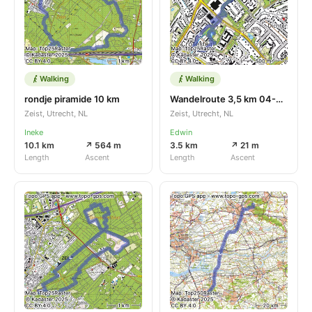
Walking
Walking
rondje piramide 10 km
Wandelroute 3,5 km 04-07-2025
Zeist, Utrecht, NL
Zeist, Utrecht, NL
Ineke
Edwin
10.1 km
↗ 564 m
3.5 km
↗ 21 m
Length
Ascent
Length
Ascent