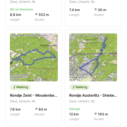
Zeist, Utrecht, NL
Zeist, Utrecht, NL
Wil en Marianne
7.4 km
↗ 30 m
8.8 km
↗ 552 m
Length
Ascent
Length
Ascent
Walking
Walking
Rondje Zeist - Woudenberg
Rondje Austerlitz - Driebergen-Rijsenburg
Zeist, Utrecht, NL
Zeist, Utrecht, NL
George
7.6 km
↗ 84 m
12 km
↗ 193 m
Length
Ascent
Length
Ascent