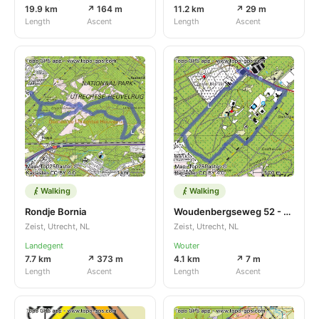
19.9 km
↗ 164 m
11.2 km
↗ 29 m
Length
Ascent
Length
Ascent
Walking
Walking
Rondje Bornia
Woudenbergseweg 52 - Woudenbergseweg 9003
Zeist, Utrecht, NL
Zeist, Utrecht, NL
Landegent
Wouter
7.7 km
↗ 373 m
4.1 km
↗ 7 m
Length
Ascent
Length
Ascent