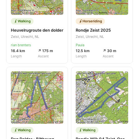
Walking
Horseriding
Heuvelrugroute den dolder
Rondje Zeist 2025
Zeist, Utrecht, NL
Zeist, Utrecht, NL
rian brenters
Paula
16.4 km
↗ 175 m
12.5 km
↗ 30 m
Length
Ascent
Length
Ascent
Walking
Walking
Den Dolder - Bilthoven
Rondje Wijk 04 Zeist-Oost, Zeister Bos en omgeving