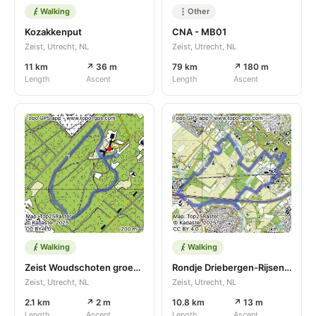
Walking
Other
Kozakkenput
CNA - MB01
Zeist, Utrecht, NL
Zeist, Utrecht, NL
11 km
↗ 36 m
79 km
↗ 180 m
Length
Ascent
Length
Ascent
Walking
Walking
Zeist Woudschoten groene route
Rondje Driebergen-Rijsenburg - Bunnik
Zeist, Utrecht, NL
Zeist, Utrecht, NL
2.1 km
↗ 2 m
10.8 km
↗ 13 m
Length
Ascent
Length
Ascent