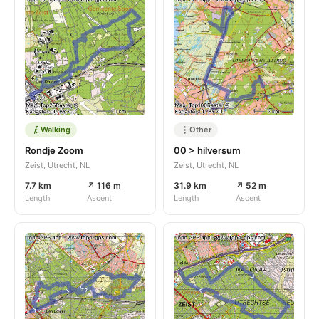
Walking
Other
Rondje Zoom
00 > hilversum
Zeist, Utrecht, NL
Zeist, Utrecht, NL
7.7 km
↗ 116 m
31.9 km
↗ 52 m
Length
Ascent
Length
Ascent