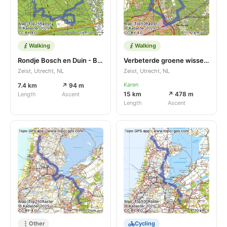
Walking
Walking
Rondje Bosch en Duin - Bilthoven
Verbeterde groene wissel Den Dolder
Zeist, Utrecht, NL
Zeist, Utrecht, NL
Karen
7.4 km
↗ 94 m
15 km
↗ 478 m
Length
Ascent
Length
Ascent
Other
Cycling