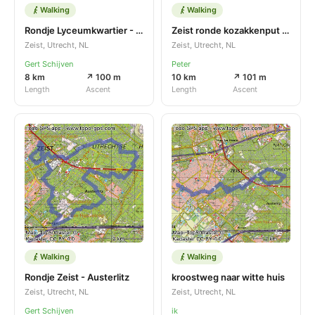
Walking
Walking
Rondje Lyceumkwartier - Wijk 04 Zeist-Oost, Zeister Bos en omgeving
Zeist ronde kozakkenput PAF 2-2 25-
Zeist, Utrecht, NL
Zeist, Utrecht, NL
Gert Schijven
Peter
8 km
↗ 100 m
10 km
↗ 101 m
Length
Ascent
Length
Ascent
Walking
Walking
Rondje Zeist - Austerlitz
kroostweg naar witte huis
Zeist, Utrecht, NL
Zeist, Utrecht, NL
Gert Schijven
ik