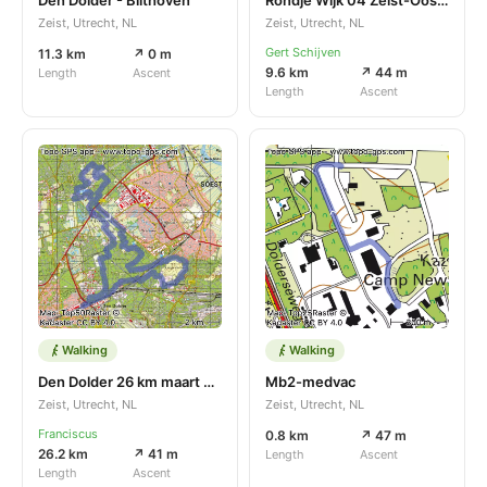
Zeist, Utrecht, NL
Zeist, Utrecht, NL
Gert Schijven
11.3 km
↗ 0 m
9.6 km
↗ 44 m
Length
Ascent
Length
Ascent
Walking
Walking
Den Dolder 26 km maart 2025
Mb2-medvac
Zeist, Utrecht, NL
Zeist, Utrecht, NL
Franciscus
0.8 km
↗ 47 m
26.2 km
↗ 41 m
Length
Ascent
Length
Ascent