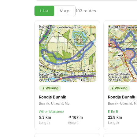
List
Map
103 routes
Walking
Walking
Rondje Bunnik
Bunnik, Utrecht, NL
Bunnik, Utrecht, N
Wil en Marianne
E En B
5.3 km
↗ 167 m
22.9 km
Length
Ascent
Length