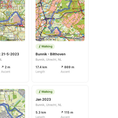
Walking
t 21-5-2023
Bunnik - Bilthoven
NL
Bunnik, Utrecht, NL
↗ 2 m
17.4 km
↗ 869 m
Ascent
Length
Ascent
Walking
Jan 2023
Bunnik, Utrecht, NL
5.3 km
↗ 115 m
Length
Ascent