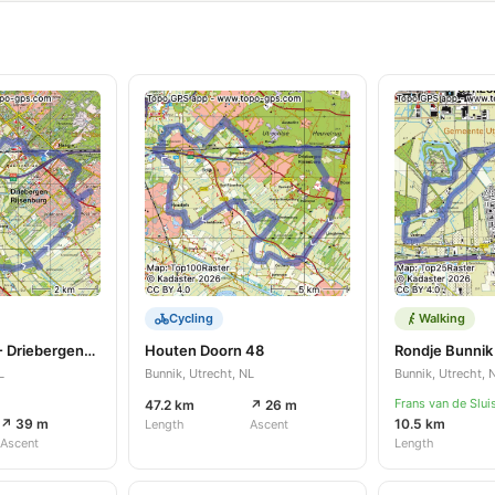
Cycling
Walking
Rondje Bunnik - Driebergen-Rijsenburg
Houten Doorn 48
Rondje Bunnik
L
Bunnik, Utrecht, NL
Bunnik, Utrecht, 
Frans van de Slui
47.2 km
↗ 26 m
↗ 39 m
10.5 km
Length
Ascent
Ascent
Length