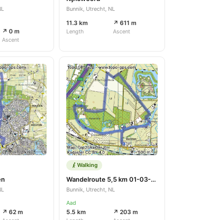
NL
Bunnik, Utrecht, NL
11.3 km
↗ 611 m
↗ 0 m
Length
Ascent
Ascent
Walking
en
Wandelroute 5,5 km 01-03-2024
NL
Bunnik, Utrecht, NL
Aad
↗ 62 m
5.5 km
↗ 203 m