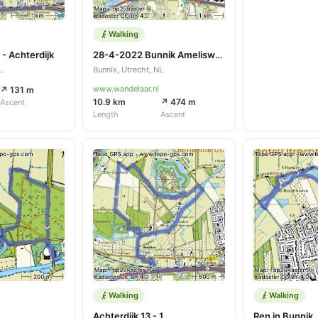
Walking
- Achterdijk
28-4-2022 Bunnik Amelisweerd Rhijnauwen
L
Bunnik, Utrecht, NL
www.wandelaar.nl
↗ 131 m
10.9 km
↗ 474 m
Ascent
Length
Ascent
Walking
Walking
Achterdijk 13 - 1
Ren in Bunnik