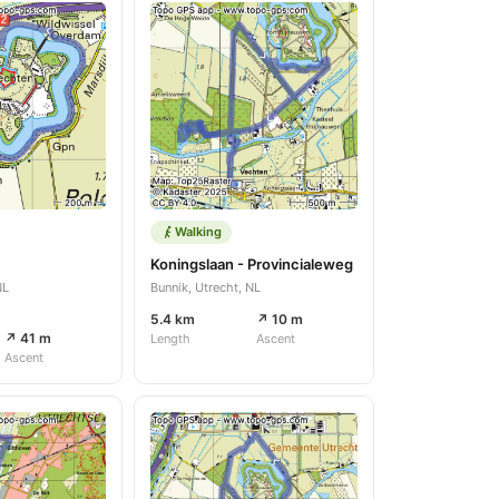
Walking
Koningslaan - Provincialeweg
NL
Bunnik, Utrecht, NL
5.4 km
↗ 10 m
↗ 41 m
Length
Ascent
Ascent