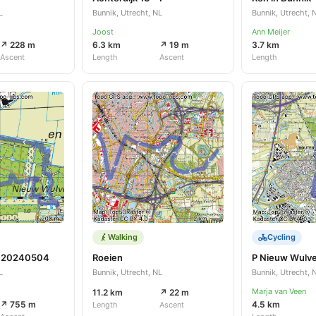
L
Bunnik, Utrecht, NL
Bunnik, Utrecht, 
Joost
Ann Meijer
↗ 228 m
6.3 km
↗ 19 m
3.7 km
Ascent
Length
Ascent
Length
Walking
Cycling
 20240504
Roeien
P Nieuw Wulv
L
Bunnik, Utrecht, NL
Bunnik, Utrecht, 
Marja van Veen
11.2 km
↗ 22 m
↗ 755 m
4.5 km
Length
Ascent