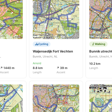
Cycling
Walking
Waijensedijk Fort Vechten
Bunnik utrech
L
Bunnik, Utrecht, NL
Bunnik, Utrecht, 
Arnold
10.2 km
↗ 1440 m
8.8 km
↗ 39 m
Length
Ascent
Length
Ascent