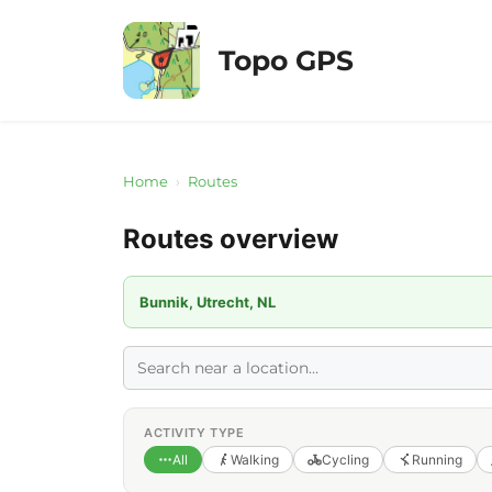
Skip
to
Topo GPS
content
Home
›
Routes
Routes overview
Bunnik, Utrecht, NL
ACTIVITY TYPE
All
Walking
Cycling
Running