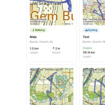
Walking
Cycling
Mais
Test
Bunnik, Utrecht, NL
Bunnik, Utrecht, N
Chablis
1.3 km
↗ 2 m
191.9 km
Length
Ascent
Length