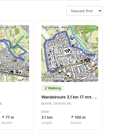
Walking
Wandelroute 3,1 km 17 mrt. 2026
NL
Bunnik, Utrecht, NL
s
Ellen
↗ 77 m
3.1 km
↗ 100 m
Ascent
Length
Ascent