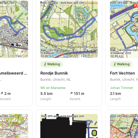
Walking
Walking
2026-Bunnik-Amelisweerd Start bij Wapen van Bunnik
Rondje Bunnik
Fort Vechten
L
Bunnik, Utrecht, NL
Bunnik, Utrecht, 
Wil en Marianne
Johan Timmer
↗ 2 m
5.5 km
↗ 151 m
2.1 km
Ascent
Length
Ascent
Length