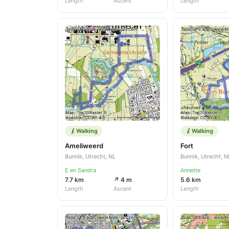
Length
Ascent
Length
Walking
Walking
Ameliweerd
Fort
Bunnik, Utrecht, NL
Bunnik, Utrecht, N
E en Sandra
Annette
7.7 km
↗ 4 m
5.6 km
Length
Ascent
Length