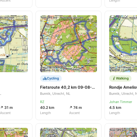
Ascent
Length
Cycling
Walking
Fietsroute 40,2 km 09-08-2023
Rondje Ameli
L
Bunnik, Utrecht, NL
Bunnik, Utrecht, 
RZ
Johan Timmer
↗ 31 m
40.2 km
↗ 74 m
4.5 km
Ascent
Length
Ascent
Length