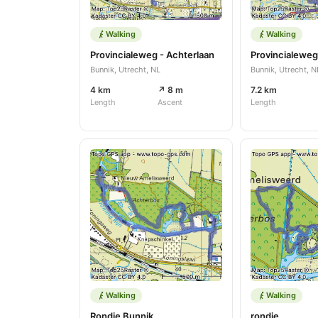
Walking
Walking
Provincialeweg - Achterlaan
Provincialeweg 
Bunnik, Utrecht, NL
Bunnik, Utrecht, N
4 km
↗ 8 m
7.2 km
Length
Ascent
Length
Walking
Walking
Rondje Bunnik
rondje