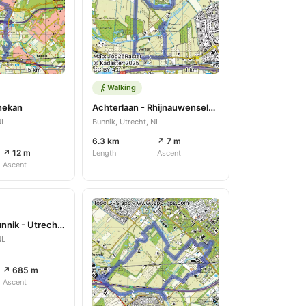
Walking
nekan
Achterlaan - Rhijnauwenselaan
NL
Bunnik, Utrecht, NL
6.3 km
↗ 7 m
↗ 12 m
Length
Ascent
Ascent
28-12-2018 Bunnik - Utrecht vaartsche rijn
NL
↗ 685 m
Ascent