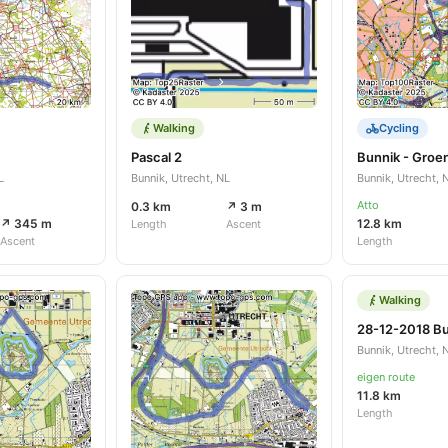
Walking
Cycling
Pascal 2
Bunnik - Groe
L
Bunnik, Utrecht, NL
Bunnik, Utrecht, 
Atto
0.3 km
↗ 3 m
↗ 345 m
12.8 km
Length
Ascent
Ascent
Length
Walking
Bunnik, Utrecht, 
eigen route
11.8 km
Length