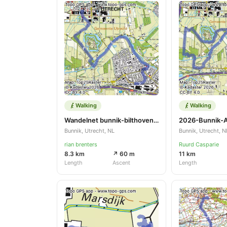
Walking
Walking
Wandelnet bunnik-bilthoven ns
Bunnik, Utrecht, NL
Bunnik, Utrecht, N
rian brenters
Ruurd Casparie
8.3 km
↗ 60 m
11 km
Length
Ascent
Length