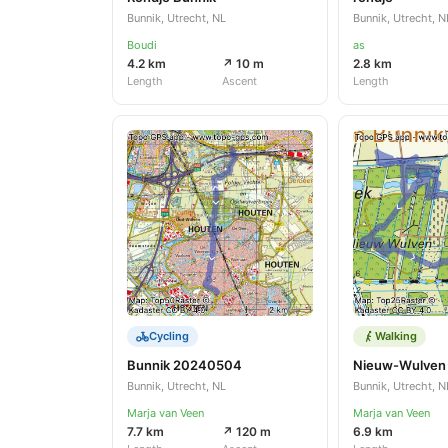
Bunnik, Utrecht, NL
Bunnik, Utrecht, N
Boudi
as
4.2 km
↗ 10 m
2.8 km
Length
Ascent
Length
Cycling
Walking
Bunnik 20240504
Nieuw-Wulven
Bunnik, Utrecht, NL
Bunnik, Utrecht, N
Marja van Veen
Marja van Veen
7.7 km
↗ 120 m
6.9 km