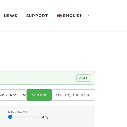
NEWS
SUPPORT
ENGLISH
✕ All
Search
Use my location
MIN ASCENT
Any