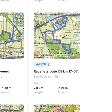
Ascent
Length
Ascent
Cycling
sweerd
Racefietsroute 7,8 km 17-07-2023
NL
Bunnik, Utrecht, NL
Frans
↗ 19 m
7.8 km
↗ 21 m
Ascent
Length
Ascent