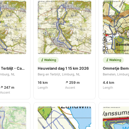
Walking
Walking
Rondje Berg en Terblijt - Cadier en Keer 15km
Heuveland dag 1 15 km 2026
Ommetje Beme
Limburg, NL
Berg en Terblijt, Limburg, NL
Bemelen, Limburg
16 km
↗ 259 m
4.4 km
↗ 247 m
Length
Ascent
Length
Ascent