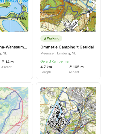
Walking
Zgb1-team alpha-Wanssum-5.8.26
Ommetje Camping ‘t Geuldal
g, NL
Meerssen, Limburg, NL
Gerard Kamperman
↗ 14 m
4.7 km
↗ 165 m
Ascent
Length
Ascent