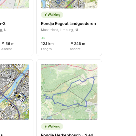
Walking
m-2
Rondje Regout landgoederen
rg, NL
Maastricht, Limburg, NL
JD
↗ 56 m
12.1 km
↗ 246 m
Ascent
Length
Ascent
Walking
us
Rondje Herkenbosch - Niederkrüchten