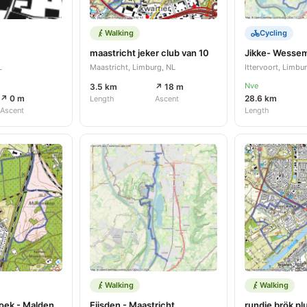
Walking
Cycling
maastricht jeker club van 10
Jikke- Wesse
L
Maastricht, Limburg, NL
Ittervoort, Limbu
Nve
3.5 km
↗ 18 m
↗ 0 m
28.6 km
Length
Ascent
Ascent
Length
Walking
Walking
oek - Malden
Eijsden - Maastricht
rundje brök pl