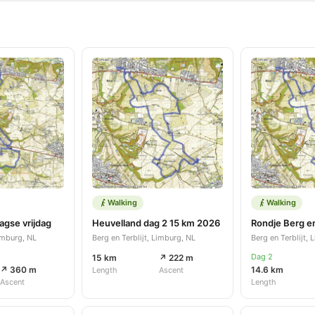
Walking
Walking
gse vrijdag
Heuvelland dag 2 15 km 2026
Limburg, NL
Berg en Terblijt, Limburg, NL
Berg en Terblijt,
Dag 2
15 km
↗ 222 m
↗ 360 m
14.6 km
Length
Ascent
Ascent
Length