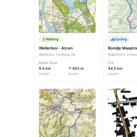
Walking
Cycling
Wellerlooi - Arcen
Rondje Maastri
Wellerlooi, Limburg, NL
Maastricht, Limbu
Marie-Jose.
FvS
9.4 km
↗ 403 m
44.5 km
Length
Ascent
Length