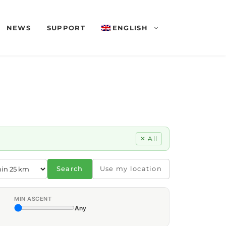
NEWS
SUPPORT
ENGLISH
✕ All
Search
Use my location
MIN ASCENT
Any