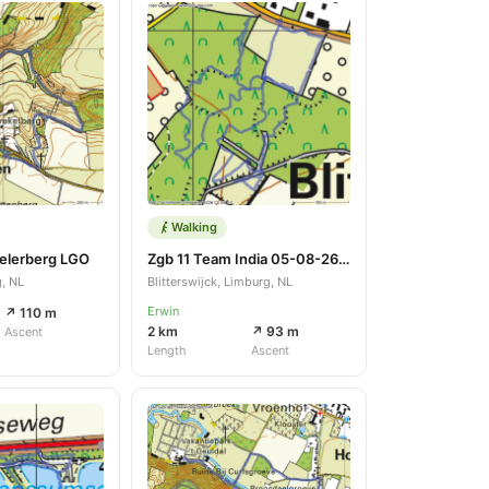
Walking
lerberg LGO
Zgb 11 Team India 05-08-26 Wanssum Buddy
, NL
Blitterswijck, Limburg, NL
Erwin
↗ 110 m
2 km
↗ 93 m
Ascent
Length
Ascent