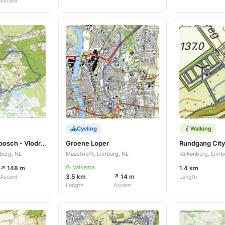
Ascent
Cycling
Walking
Rondje Herkenbosch - Vlodrop
Groene Loper
Rundgang Cit
burg, NL
Maastricht, Limburg, NL
Valkenburg, Limb
G. Valkema
↗ 148 m
1.4 km
3.5 km
↗ 14 m
Ascent
Length
Length
Ascent