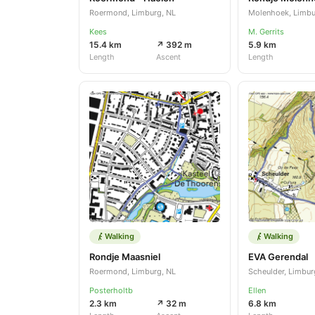
Roermond, Limburg, NL
Molenhoek, Limbu
Kees
M. Gerrits
15.4 km
↗ 392 m
5.9 km
Length
Ascent
Length
Walking
Walking
Rondje Maasniel
EVA Gerendal
Roermond, Limburg, NL
Scheulder, Limbur
Posterholtb
Ellen
2.3 km
↗ 32 m
6.8 km