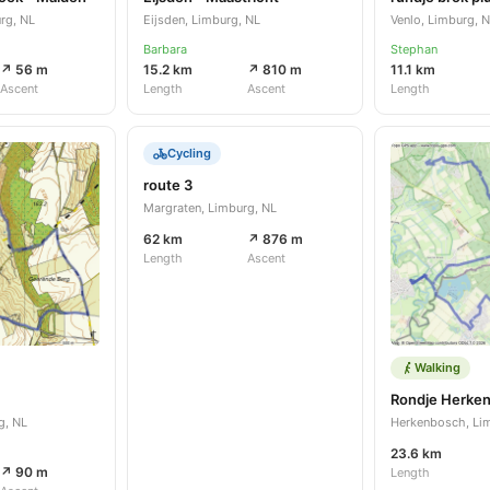
rg, NL
Eijsden, Limburg, NL
Venlo, Limburg, 
Barbara
Stephan
↗ 56 m
15.2 km
↗ 810 m
11.1 km
Ascent
Length
Ascent
Length
Cycling
route 3
Margraten, Limburg, NL
62 km
↗ 876 m
Length
Ascent
Walking
g, NL
Herkenbosch, Li
23.6 km
↗ 90 m
Length