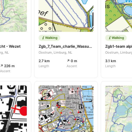
Walking
Walking
cht - Wezet
Zgb_7_Team_charlie_Wassum_0508_2026
rg, NL
Oostrum, Limburg, NL
Oostrum, Limbur
2.7 km
↗ 0 m
3.1 km
↗ 226 m
Length
Ascent
Length
Ascent