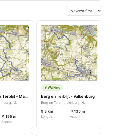
Walking
Rondje Berg en Terblijt - Margraten 15km
Berg en Terblijt - Valkenburg
 Limburg, NL
Berg en Terblijt, Limburg, NL
9.3 km
↗ 135 m
↗ 195 m
Length
Ascent
Ascent