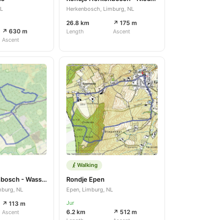
NL
Herkenbosch, Limburg, NL
26.8 km
↗ 175 m
↗ 630 m
Length
Ascent
Ascent
Walking
Rondje Herkenbosch - Wassenberg
Rondje Epen
mburg, NL
Epen, Limburg, NL
Jur
↗ 113 m
6.2 km
↗ 512 m
Ascent