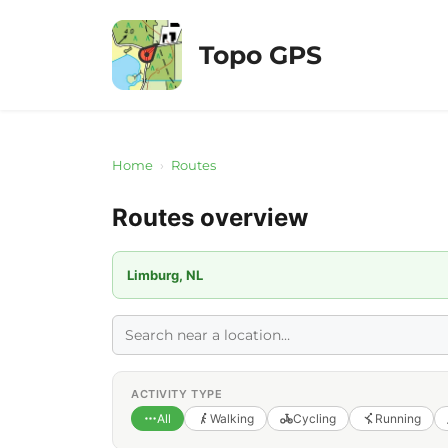
Skip
to
Topo GPS
content
Home
›
Routes
Routes overview
Limburg, NL
ACTIVITY TYPE
All
Walking
Cycling
Running