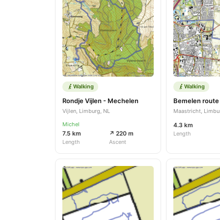
Walking
Walking
Rondje Vijlen - Mechelen
Bemelen route
Vijlen, Limburg, NL
Maastricht, Limbu
Michel
4.3 km
7.5 km
↗ 220 m
Length
Length
Ascent