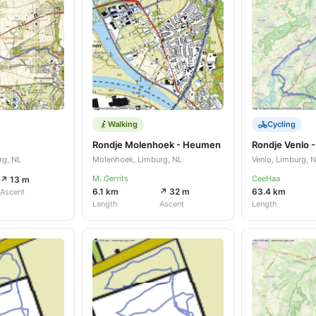
Walking
Cycling
Rondje Molenhoek - Heumen
Rondje Venlo 
rg, NL
Molenhoek, Limburg, NL
Venlo, Limburg, 
M. Gerrits
CeeHaa
↗ 13 m
6.1 km
↗ 32 m
63.4 km
Ascent
Length
Ascent
Length