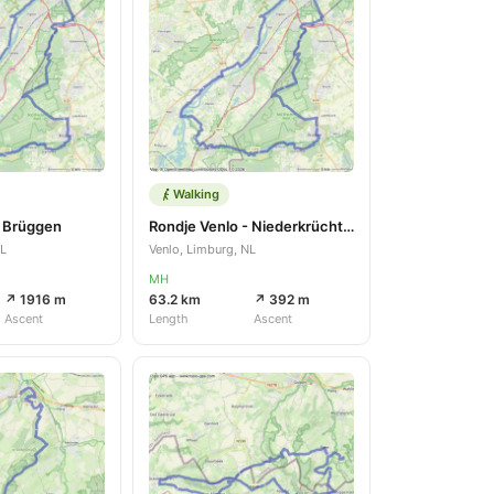
Walking
- Brüggen
Rondje Venlo - Niederkrüchten
NL
Venlo, Limburg, NL
MH
↗ 1916 m
63.2 km
↗ 392 m
Ascent
Length
Ascent