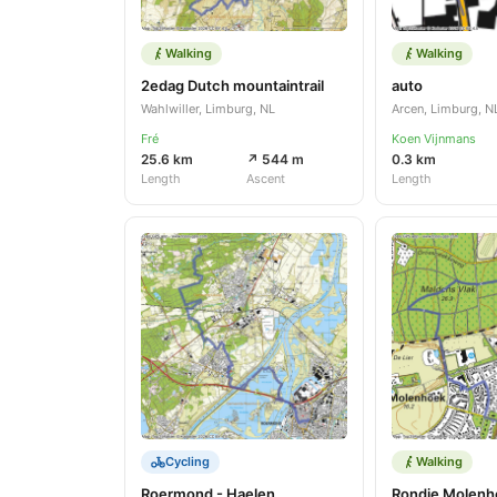
Walking
Walking
2edag Dutch mountaintrail
auto
Wahlwiller, Limburg, NL
Arcen, Limburg, N
Fré
Koen Vijnmans
25.6 km
↗ 544 m
0.3 km
Length
Ascent
Length
Cycling
Walking
Roermond - Haelen
Rondje Molenh