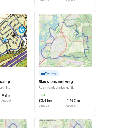
Length
Ascent
Cycling
ycamp
Blauw bes mei weg
urg, NL
Roermond, Limburg, NL
Paul
↗ 9 m
33.4 km
↗ 163 m
Ascent
Length
Ascent