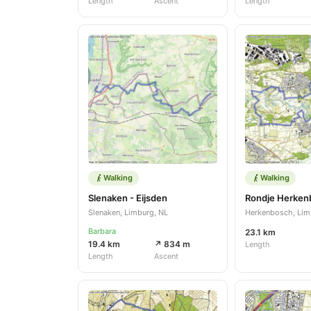
Length
Ascent
Length
Walking
Walking
Slenaken - Eijsden
Slenaken, Limburg, NL
Herkenbosch, Lim
Barbara
23.1 km
19.4 km
↗ 834 m
Length
Length
Ascent