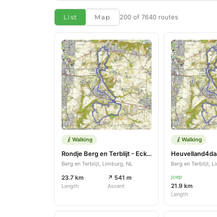
List
Map
200 of 7640 routes
Walking
Walking
Rondje Berg en Terblijt - Eckelrade
Heuvelland4daa
Berg en Terblijt, Limburg, NL
Berg en Terblijt, 
joep
23.7 km
↗ 541 m
21.9 km
Length
Ascent
Length