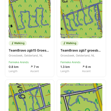
Walking
Walking
TeamBravo zgb15 Groesbeek 20-3-25
TeamBravo zgb7 groesbeek 20-3
Groesbeek, Gelderland, NL
Groesbeek, Gelderland, NL
Fenneke Arends
Fenneke Arends
0.8 km
↗ 7 m
1.3 km
↗ 6 m
Length
Ascent
Length
Ascent