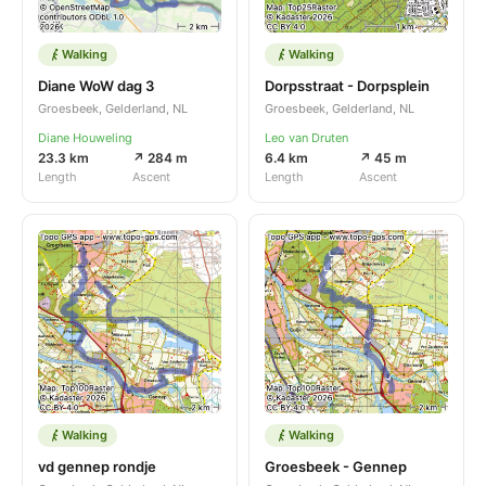
Walking
Walking
Diane WoW dag 3
Dorpsstraat - Dorpsplein
Groesbeek, Gelderland, NL
Groesbeek, Gelderland, NL
Diane Houweling
Leo van Druten
23.3 km
↗ 284 m
6.4 km
↗ 45 m
Length
Ascent
Length
Ascent
Walking
Walking
vd gennep rondje
Groesbeek - Gennep