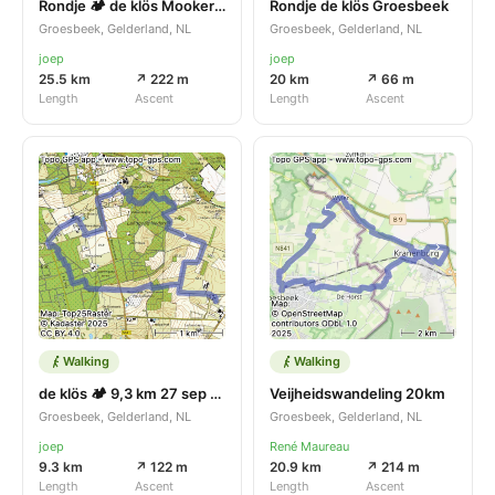
Rondje 🏕️ de klös Mookerheide
Rondje de klös Groesbeek
Groesbeek, Gelderland, NL
Groesbeek, Gelderland, NL
joep
joep
25.5 km
↗ 222 m
20 km
↗ 66 m
Length
Ascent
Length
Ascent
Walking
Walking
de klös 🏕️ 9,3 km 27 sep 2025
Veijheidswandeling 20km
Groesbeek, Gelderland, NL
Groesbeek, Gelderland, NL
joep
René Maureau
9.3 km
↗ 122 m
20.9 km
↗ 214 m
Length
Ascent
Length
Ascent