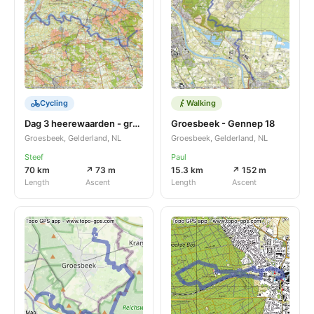
Cycling
Walking
Dag 3 heerewaarden - groesbeek
Groesbeek - Gennep 18
Groesbeek, Gelderland, NL
Groesbeek, Gelderland, NL
Steef
Paul
70 km
↗ 73 m
15.3 km
↗ 152 m
Length
Ascent
Length
Ascent