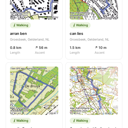
Walking
Walking
arran ben
can lies
Groesbeek, Gelderland, NL
Groesbeek, Gelderland, NL
0.8 km
↗ 56 m
1.5 km
↗ 10 m
Length
Ascent
Length
Ascent
Walking
Walking