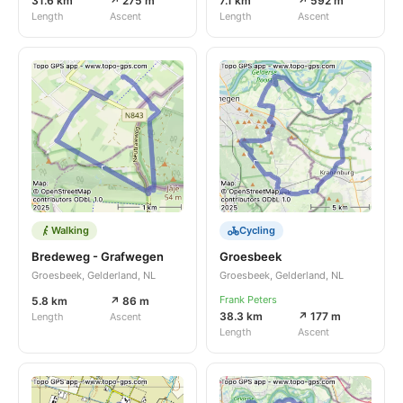
31.6 km
↗ 275 m
7.1 km
↗ 592 m
Length
Ascent
Length
Ascent
Walking
Cycling
Bredeweg - Grafwegen
Groesbeek
Groesbeek, Gelderland, NL
Groesbeek, Gelderland, NL
Frank Peters
5.8 km
↗ 86 m
38.3 km
↗ 177 m
Length
Ascent
Length
Ascent