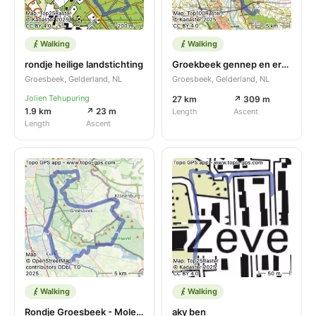
Walking
Walking
rondje heilige landstichting
Groekbeek gennep en ern beetje
Groesbeek, Gelderland, NL
Groesbeek, Gelderland, NL
Jolien Tehupuring
27 km
↗ 309 m
1.9 km
↗ 23 m
Length
Ascent
Length
Ascent
Walking
Walking
Rondje Groesbeek - Molenhoek
aky ben