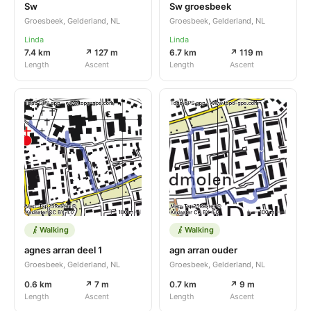
Sw
Sw groesbeek
Groesbeek, Gelderland, NL
Groesbeek, Gelderland, NL
Linda
Linda
7.4 km
↗ 127 m
6.7 km
↗ 119 m
Length
Ascent
Length
Ascent
Walking
Walking
agnes arran deel 1
agn arran ouder
Groesbeek, Gelderland, NL
Groesbeek, Gelderland, NL
0.6 km
↗ 7 m
0.7 km
↗ 9 m
Length
Ascent
Length
Ascent