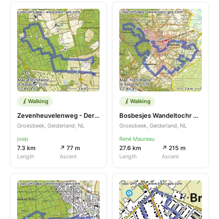
Walking
Walking
Zevenheuvelenweg - Derdebaan
Bosbesjes Wandeltochr Groesbeek
Groesbeek, Gelderland, NL
Groesbeek, Gelderland, NL
joep
René Maureau
7.3 km
↗ 77 m
27.6 km
↗ 215 m
Length
Ascent
Length
Ascent