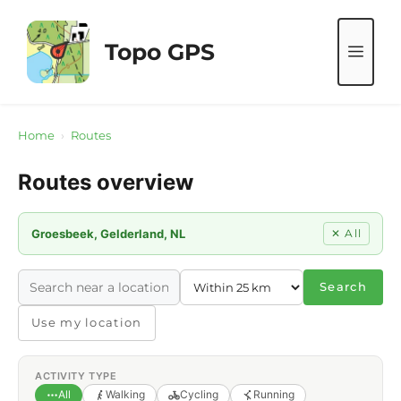
Skip
to
Topo GPS
ME
content
Home
›
Routes
Routes overview
Groesbeek, Gelderland, NL
✕ All
Search
Use my location
ACTIVITY TYPE
All
Walking
Cycling
Running