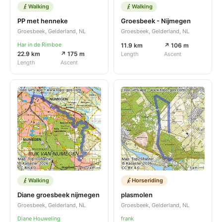
Walking
Walking
PP met henneke
Groesbeek - Nijmegen
Groesbeek, Gelderland, NL
Groesbeek, Gelderland, NL
Har in de Rimboe
11.9 km
↗ 106 m
22.9 km
↗ 175 m
Length
Ascent
Length
Ascent
Walking
Horseriding
Diane groesbeek nijmegen
plasmolen
Groesbeek, Gelderland, NL
Groesbeek, Gelderland, NL
Diane Houweling
frank