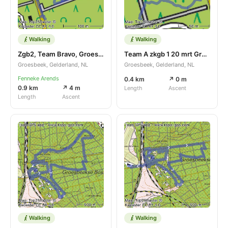
Walking
Walking
Zgb2, Team Bravo, Groesbeek, 20-3.
Team A zkgb 1 20 mrt Groesbeek
Groesbeek, Gelderland, NL
Groesbeek, Gelderland, NL
Fenneke Arends
0.4 km
↗ 0 m
0.9 km
↗ 4 m
Length
Ascent
Length
Ascent
Walking
Walking