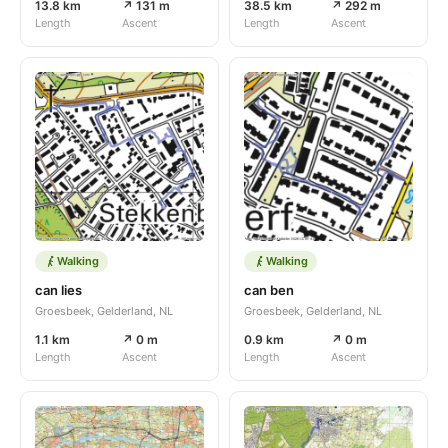
13.8 km
↗ 131 m
38.5 km
↗ 292 m
Length
Ascent
Length
Ascent
Walking
Walking
can lies
can ben
Groesbeek, Gelderland, NL
Groesbeek, Gelderland, NL
1.1 km
↗ 0 m
0.9 km
↗ 0 m
Length
Ascent
Length
Ascent