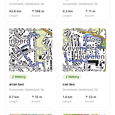
Groesbeek, Gelderland, NL
Groesbeek, Gelderland, NL
43.6 km
↗ 748 m
0.3 km
↗ 11 m
Length
Ascent
Length
Ascent
Walking
Walking
arran ben
can lies
Groesbeek, Gelderland, NL
Groesbeek, Gelderland, NL
0.7 km
↗ 15 m
1.4 km
↗ 33 m
Length
Ascent
Length
Ascent