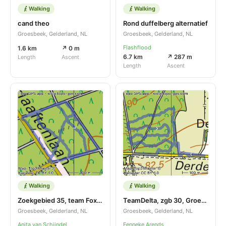
Walking
Walking
cand theo
Rond duffelberg alternatief
Groesbeek, Gelderland, NL
Groesbeek, Gelderland, NL
Flashflood
1.6 km
↗ 0 m
6.7 km
↗ 287 m
Length
Ascent
Length
Ascent
Walking
Walking
Zoekgebied 35, team Foxtrot, Groesbeek, 20 maart 2025
TeamDelta, zgb 30, Groesbeek, 20-03-2025
Groesbeek, Gelderland, NL
Groesbeek, Gelderland, NL
Anita van Schijndel
Fenneke Arends