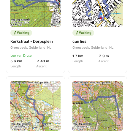
Walking
Walking
Kerkstraat - Dorpsplein
can lies
Groesbeek, Gelderland, NL
Groesbeek, Gelderland, NL
Leo van Druten
1.7 km
↗ 9 m
5.6 km
↗ 43 m
Length
Ascent
Length
Ascent