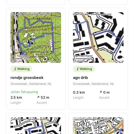
Walking
Walking
rondje groesbeek
agn drib
Groesbeek, Gelderland, NL
Groesbeek, Gelderland, NL
Jolien Tehupuring
0.3 km
↗ 0 m
2.5 km
↗ 52 m
Length
Ascent
Length
Ascent