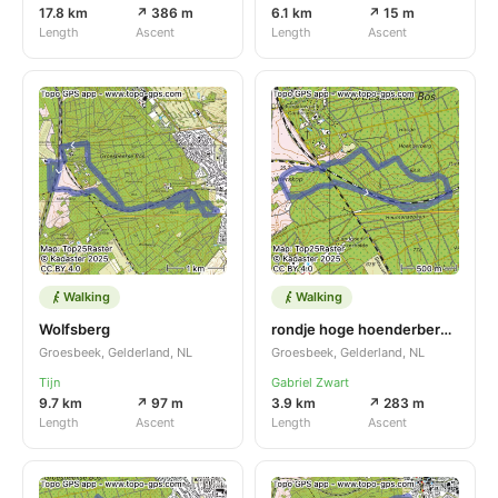
17.8 km
↗ 386 m
6.1 km
↗ 15 m
Length
Ascent
Length
Ascent
Walking
Walking
Wolfsberg
rondje hoge hoenderberg halve maan
Groesbeek, Gelderland, NL
Groesbeek, Gelderland, NL
Tijn
Gabriel Zwart
9.7 km
↗ 97 m
3.9 km
↗ 283 m
Length
Ascent
Length
Ascent