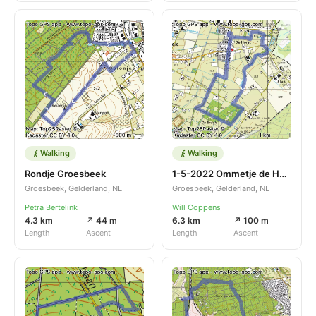
Walking
Walking
Rondje Groesbeek
1-5-2022 Ommetje de Horst
Groesbeek, Gelderland, NL
Groesbeek, Gelderland, NL
Petra Bertelink
Will Coppens
4.3 km
↗ 44 m
6.3 km
↗ 100 m
Length
Ascent
Length
Ascent