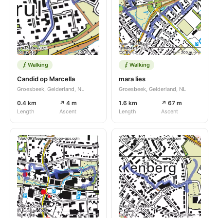
Walking
Walking
Candid op Marcella
mara lies
Groesbeek, Gelderland, NL
Groesbeek, Gelderland, NL
0.4 km
↗ 4 m
1.6 km
↗ 67 m
Length
Ascent
Length
Ascent