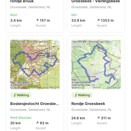
rondje Bruuk
Groesbeek - Vierlingsbeek
Groesbeek, Gelderland, NL
Groesbeek, Gelderland, NL
Mart
MH
3.4 km
↗ 157 m
33.9 km
↗ 1353 m
Length
Ascent
Length
Ascent
Walking
Walking
Bosbesjestocht Groesbeek
Rondje Groesbeek
Groesbeek, Gelderland, NL
Groesbeek, Gelderland, NL
René Maureau
24.6 km
↗ 311 m
20 km
↗ 93 m
Length
Ascent
Length
Ascent