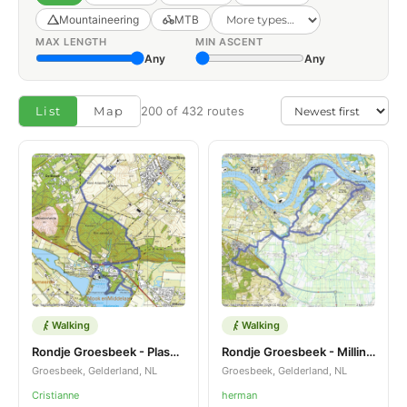
Mountaineering
MTB
MAX LENGTH
MIN ASCENT
Any
Any
List
Map
200 of 432 routes
Walking
Walking
Rondje Groesbeek - Plasmolen
Rondje Groesbeek - Millingen aan de Rijn
Groesbeek, Gelderland, NL
Groesbeek, Gelderland, NL
Cristianne
herman