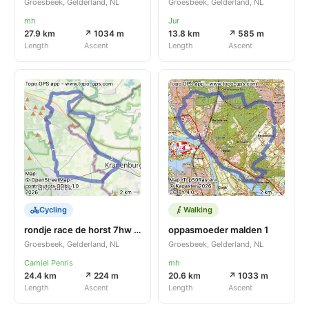
Groesbeek, Gelderland, NL
Groesbeek, Gelderland, NL
mh
Jur
27.9 km
↗ 1034 m
13.8 km
↗ 585 m
Length
Ascent
Length
Ascent
Cycling
Walking
rondje race de horst 7hw b l zyf wyler Krb de horsy
oppasmoeder malden 1
Groesbeek, Gelderland, NL
Groesbeek, Gelderland, NL
Camiel Penris
mh
24.4 km
↗ 224 m
20.6 km
↗ 1033 m
Length
Ascent
Length
Ascent