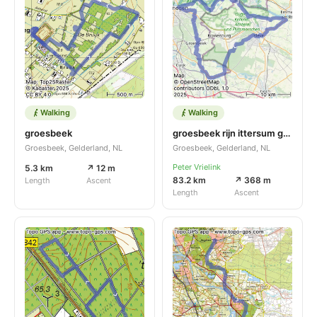
Walking
Walking
groesbeek
groesbeek rijn ittersum grbk
Groesbeek, Gelderland, NL
Groesbeek, Gelderland, NL
Peter Vrielink
5.3 km
↗ 12 m
83.2 km
↗ 368 m
Length
Ascent
Length
Ascent