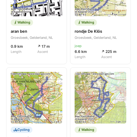
Walking
Walking
aran ben
rondje De Klös
Groesbeek, Gelderland, NL
Groesbeek, Gelderland, NL
joep
0.9 km
↗ 17 m
6.6 km
↗ 225 m
Length
Ascent
Length
Ascent
Cycling
Walking