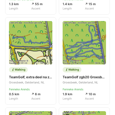
1.3 km
↗ 55 m
1.4 km
↗ 15 m
Length
Ascent
Length
Ascent
Walking
Walking
TeamGolf, extra deel na zgb20, groesbeek, 20-03-2025
TeamGolf zgb20 Groesbeek 20-03-2025
Groesbeek, Gelderland, NL
Groesbeek, Gelderland, NL
Fenneke Arends
Fenneke Arends
0.5 km
↗ 6 m
1.9 km
↗ 10 m
Length
Ascent
Length
Ascent