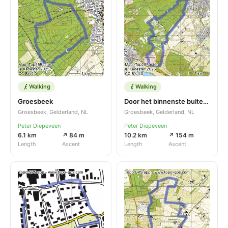
Walking
Walking
Groesbeek
Door het binnenste buitenland ( Groesbeek)
Groesbeek, Gelderland, NL
Groesbeek, Gelderland, NL
Peter Diepeveen
Peter Diepeveen
6.1 km
↗ 84 m
10.2 km
↗ 154 m
Length
Ascent
Length
Ascent