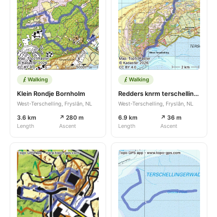
Walking
Walking
Klein Rondje Bornholm
Redders knrm terschelling deel 2
West-Terschelling, Fryslân, NL
West-Terschelling, Fryslân, NL
3.6 km
↗ 280 m
6.9 km
↗ 36 m
Length
Ascent
Length
Ascent