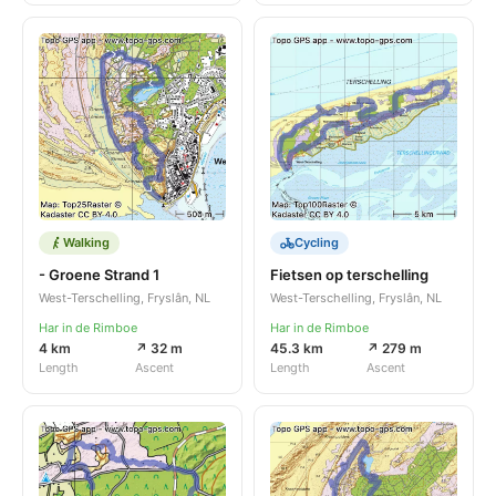
Walking
Cycling
- Groene Strand 1
Fietsen op terschelling
West-Terschelling, Fryslân, NL
West-Terschelling, Fryslân, NL
Har in de Rimboe
Har in de Rimboe
4 km
↗ 32 m
45.3 km
↗ 279 m
Length
Ascent
Length
Ascent