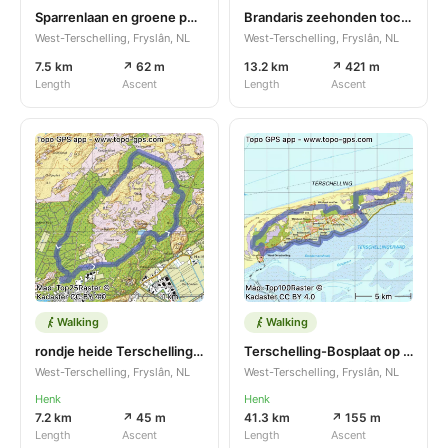
Sparrenlaan en groene pollen
Brandaris zeehonden tocht
West-Terschelling, Fryslân, NL
West-Terschelling, Fryslân, NL
7.5 km
↗ 62 m
13.2 km
↗ 421 m
Length
Ascent
Length
Ascent
Walking
Walking
rondje heide Terschelling West
Terschelling-Bosplaat op fiets
West-Terschelling, Fryslân, NL
West-Terschelling, Fryslân, NL
Henk
Henk
7.2 km
↗ 45 m
41.3 km
↗ 155 m
Length
Ascent
Length
Ascent