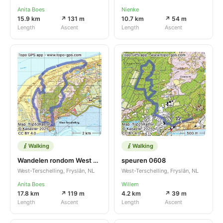
Anita Boes
Nienke
15.9 km
↗ 131 m
10.7 km
↗ 54 m
Length
Ascent
Length
Ascent
Walking
Walking
Wandelen rondom West 20250809
speuren 0608
West-Terschelling, Fryslân, NL
West-Terschelling, Fryslân, NL
Anita Boes
Willem
17.8 km
↗ 119 m
4.2 km
↗ 39 m
Length
Ascent
Length
Ascent