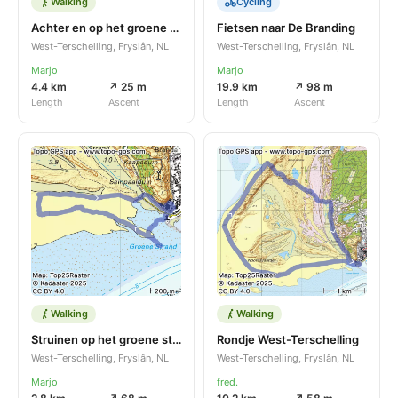
Walking
Cycling
Achter en op het groene strand
Fietsen naar De Branding
West-Terschelling, Fryslân, NL
West-Terschelling, Fryslân, NL
Marjo
Marjo
4.4 km
↗ 25 m
19.9 km
↗ 98 m
Length
Ascent
Length
Ascent
Walking
Walking
Struinen op het groene strand
Rondje West-Terschelling
West-Terschelling, Fryslân, NL
West-Terschelling, Fryslân, NL
Marjo
fred.