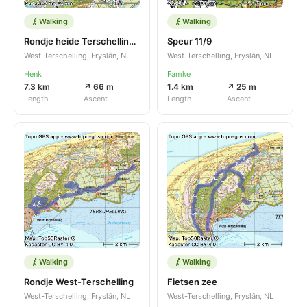
Walking
Walking
Rondje heide Terschelling west
Speur 11/9
West-Terschelling, Fryslân, NL
West-Terschelling, Fryslân, NL
Henk
Famke
7.3 km
↗ 66 m
1.4 km
↗ 25 m
Length
Ascent
Length
Ascent
Walking
Walking
Rondje West-Terschelling
Fietsen zee
West-Terschelling, Fryslân, NL
West-Terschelling, Fryslân, NL