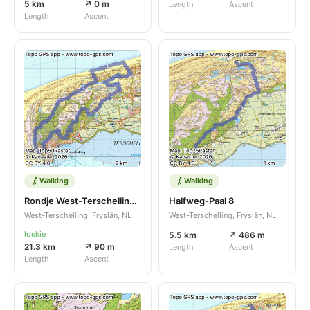
5 km
↗ 0 m
Length
Ascent
Length
Ascent
Walking
Walking
Rondje West-Terschelling - Midsland
Halfweg-Paal 8
West-Terschelling, Fryslân, NL
West-Terschelling, Fryslân, NL
loekie
5.5 km
↗ 486 m
21.3 km
↗ 90 m
Length
Ascent
Length
Ascent