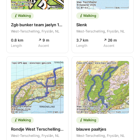
Walking
Walking
Zgb bunker team jaelyn 14-3-26
Slenk
West-Terschelling, Fryslân, NL
West-Terschelling, Fryslân, NL
0.8 km
↗ 9 m
3.7 km
↗ 26 m
Length
Ascent
Length
Ascent
Walking
Walking
Rondje West Terschelling Formerum aan Zee
blauwe paaltjes
West-Terschelling, Fryslân, NL
West-Terschelling, Fryslân, NL