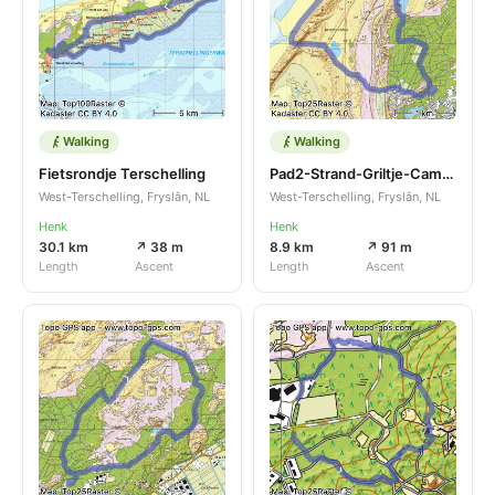
Walking
Walking
Fietsrondje Terschelling
Pad2-Strand-Griltje-Camping
West-Terschelling, Fryslân, NL
West-Terschelling, Fryslân, NL
Henk
Henk
30.1 km
↗ 38 m
8.9 km
↗ 91 m
Length
Ascent
Length
Ascent