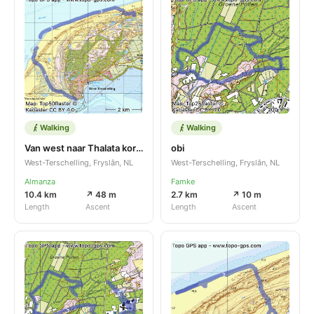
Walking
Walking
Van west naar Thalata korter
obi
West-Terschelling, Fryslân, NL
West-Terschelling, Fryslân, NL
Almanza
Famke
10.4 km
↗ 48 m
2.7 km
↗ 10 m
Length
Ascent
Length
Ascent