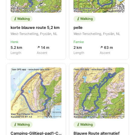
Walking
Walking
korte blauwe route 5,2 km
pelle
West-Terschelling, Fryslân, NL
West-Terschelling, Fryslân, NL
Henk
Famke
5.2 km
↗ 14 m
2 km
↗ 63 m
Length
Ascent
Length
Ascent
Walking
Walking
Camping-Gliltjepl-pad1-Camping
Blauwe Route alternatief