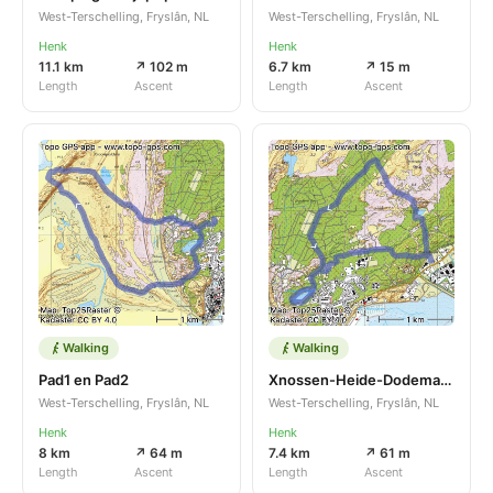
West-Terschelling, Fryslân, NL
West-Terschelling, Fryslân, NL
Henk
Henk
11.1 km
↗ 102 m
6.7 km
↗ 15 m
Length
Ascent
Length
Ascent
Walking
Walking
Pad1 en Pad2
Xnossen-Heide-Dodemansk-Cnossen
West-Terschelling, Fryslân, NL
West-Terschelling, Fryslân, NL
Henk
Henk
8 km
↗ 64 m
7.4 km
↗ 61 m
Length
Ascent
Length
Ascent