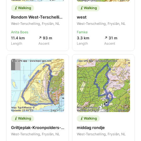
Walking
Walking
Rondom West-Terschelling stuk trage tocht 20250315
west
West-Terschelling, Fryslân, NL
West-Terschelling, Fryslân, NL
Anita Boes
Famke
11.4 km
↗ 93 m
3.3 km
↗ 31 m
Length
Ascent
Length
Ascent
Walking
Walking
Griltjeplak-Kroonpolders-NoordvaarderTwrachelling 20250310
middag rondje
West-Terschelling, Fryslân, NL
West-Terschelling, Fryslân, NL