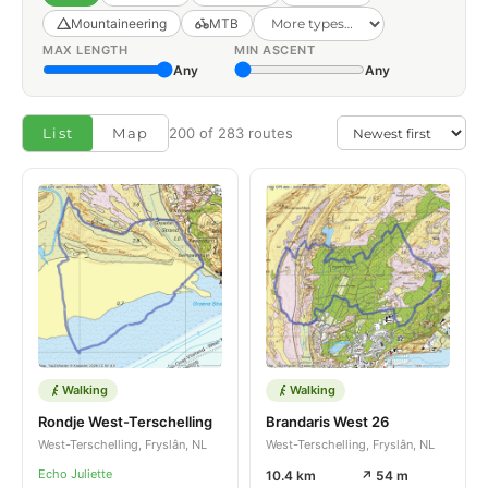
Mountaineering
MTB
MAX LENGTH
MIN ASCENT
Any
Any
List
Map
200 of 283 routes
Walking
Walking
Rondje West-Terschelling
Brandaris West 26
West-Terschelling, Fryslân, NL
West-Terschelling, Fryslân, NL
Echo Juliette
10.4 km
↗ 54 m