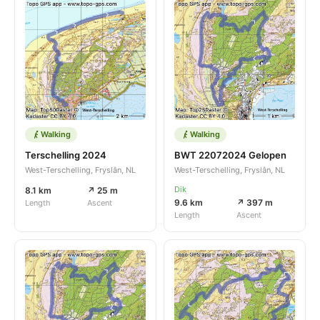
Walking
Walking
Terschelling 2024
BWT 22072024 Gelopen
West-Terschelling, Fryslân, NL
West-Terschelling, Fryslân, NL
Dik
8.1 km
↗ 25 m
9.6 km
↗ 397 m
Length
Ascent
Length
Ascent