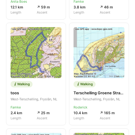
Anita Boes
Famke
12.1 km
↗ 59 m
3.8 km
↗ 46 m
Length
Ascent
Length
Ascent
Walking
Walking
toos
Terschelling Groene Strand 2024
West-Terschelling, Fryslân, NL
West-Terschelling, Fryslân, NL
Famke
Roderick
2.4 km
↗ 25 m
10.4 km
↗ 165 m
Length
Ascent
Length
Ascent