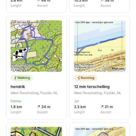
2.8 km
↗ 68 m
10.2 km
↗ 58 m
Length
Ascent
Length
Ascent
Walking
Running
hendrik
12 min terschelling
West-Terschelling, Fryslân, NL
West-Terschelling, Fryslân, NL
Famke
Jur
1.8 km
↗ 34 m
2.3 km
↗ 21 m
Length
Ascent
Length
Ascent