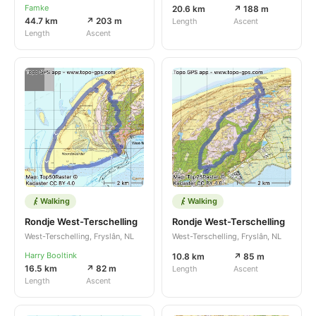
Famke
20.6 km
↗ 188 m
44.7 km
↗ 203 m
Length
Ascent
Length
Ascent
Walking
Walking
Rondje West-Terschelling
Rondje West-Terschelling
West-Terschelling, Fryslân, NL
West-Terschelling, Fryslân, NL
Harry Booltink
10.8 km
↗ 85 m
16.5 km
↗ 82 m
Length
Ascent
Length
Ascent