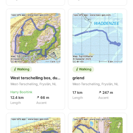
Walking
Walking
West terschelling bos, duinen, en heide
griend
West-Terschelling, Fryslân, NL
West-Terschelling, Fryslân, NL
Harry Booltink
17 km
↗ 247 m
12.4 km
↗ 66 m
Length
Ascent
Length
Ascent