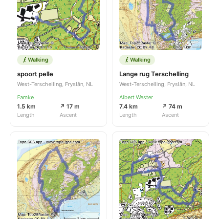
Walking
Walking
spoort pelle
Lange rug Terschelling
West-Terschelling, Fryslân, NL
West-Terschelling, Fryslân, NL
Famke
Albert Wester
1.5 km
↗ 17 m
7.4 km
↗ 74 m
Length
Ascent
Length
Ascent