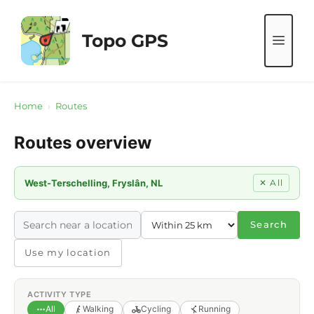
Skip
to
Topo GPS
ME
content
Home
›
Routes
Routes overview
West-Terschelling, Fryslân, NL
✕ All
Search
Use my location
ACTIVITY TYPE
All
Walking
Cycling
Running