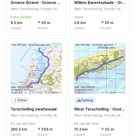
Groene Strand - Groene Strand 1
Willem Barentszkade - Groene Strand
West-Terschelling, Fryslân, NL
West-Terschelling, Fryslân, NL
Echo Juliette
Joost
9.2 km
↗ 55 m
2.6 km
↗ 20 m
Length
Ascent
Length
Ascent
Other
Cycling
Terschelling zwartewaal
West-Terschelling - Oosterend
West-Terschelling, Fryslân, NL
West-Terschelling, Fryslân, NL
Ed van der Hilst
Ed van der Hilst
280.3 km
↗ 559 m
15.2 km
↗ 55 m
Length
Ascent
Length
Ascent