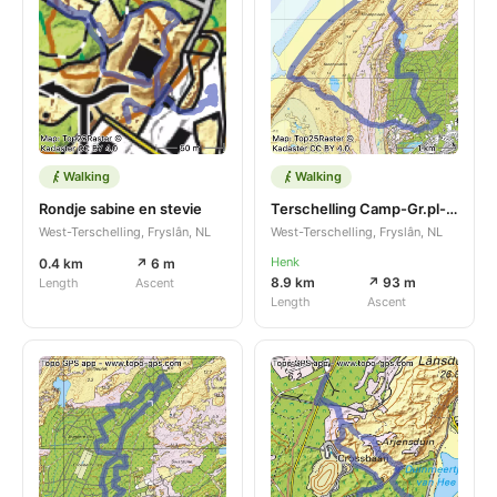
Walking
Walking
Rondje sabine en stevie
Terschelling Camp-Gr.pl-Pad2-Duinen-Camp.
West-Terschelling, Fryslân, NL
West-Terschelling, Fryslân, NL
Henk
0.4 km
↗ 6 m
8.9 km
↗ 93 m
Length
Ascent
Length
Ascent