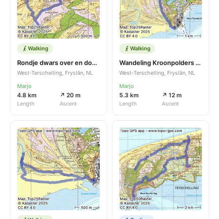
Walking
Walking
Rondje dwars over en door de duinen achter pasl 5/6
Wandeling Kroonpolders met aanfietsroute vanaf de Walvis
West-Terschelling, Fryslân, NL
West-Terschelling, Fryslân, NL
Marjo
Marjo
4.8 km
↗ 20 m
5.3 km
↗ 12 m
Length
Ascent
Length
Ascent