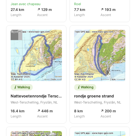
Jean avec chapeau
Roel
27.4 km
↗ 129 m
7.7 km
↗ 193 m
Length
Ascent
Length
Ascent
Walking
Walking
Nattevoetenrondje Terschelling
rondje groene strand
West-Terschelling, Fryslân, NL
West-Terschelling, Fryslân, NL
16.4 km
↗ 446 m
8 km
↗ 200 m
Length
Ascent
Length
Ascent