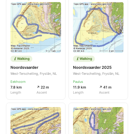
Walking
Walking
Noordsvaarder
Noordsvaarder 2025
West-Terschelling, Fryslân, NL
West-Terschelling, Fryslân, NL
Eekhoorn
Paulus
7.8 km
↗ 22 m
11.9 km
↗ 41 m
Length
Ascent
Length
Ascent