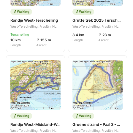
Walking
Walking
Rondje West-Terschelling
Grutte trek 2025 Terschelling
West-Terschelling, Fryslân, NL
West-Terschelling, Fryslân, NL
Terschelling
8.4 km
↗ 23 m
10 km
↗ 155 m
Length
Ascent
Length
Ascent
Walking
Walking
Rondje West-Midsland-West 20250810
Groene strand - Paal 3 - Groene Strand
West-Terschelling, Fryslân, NL
West-Terschelling, Fryslân, NL