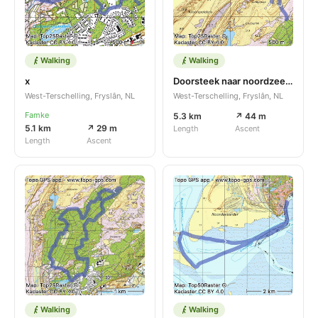
Walking
Walking
x
Doorsteek naar noordzeestrand.
West-Terschelling, Fryslân, NL
West-Terschelling, Fryslân, NL
Famke
5.3 km
↗ 44 m
5.1 km
↗ 29 m
Length
Ascent
Length
Ascent
Walking
Walking