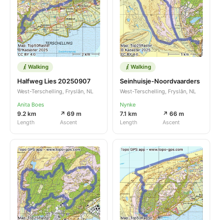
Walking
Walking
Halfweg Lies 20250907
Seinhuisje-Noordvaarders
West-Terschelling, Fryslân, NL
West-Terschelling, Fryslân, NL
Anita Boes
Nynke
9.2 km
↗ 69 m
7.1 km
↗ 66 m
Length
Ascent
Length
Ascent