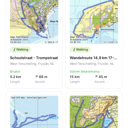
Walking
Walking
Schoolstraat - Trompstraat
Wandelroute 14,9 km 17-10-2025
West-Terschelling, Fryslân, NL
West-Terschelling, Fryslân, NL
Boukje
Sijbren Beukenkamp
5.2 km
↗ 88 m
15 km
↗ 45 m
Length
Ascent
Length
Ascent