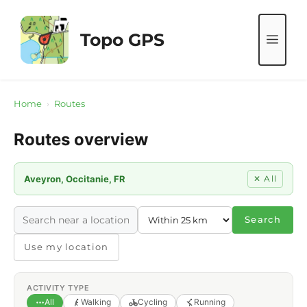
Skip
to
Topo GPS
ME
content
Home
›
Routes
Routes overview
Aveyron, Occitanie, FR
✕ All
Search
Use my location
ACTIVITY TYPE
All
Walking
Cycling
Running