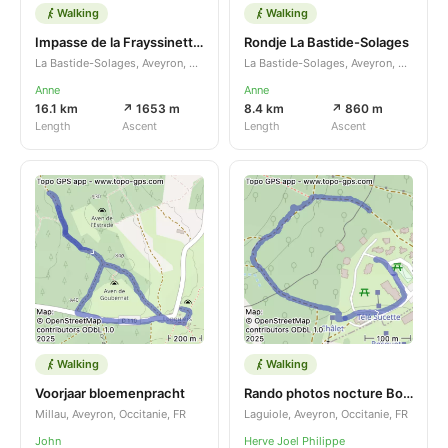
Walking
Walking
Impasse de la Frayssinette - Impasse de la Libaudié
Rondje La Bastide-Solages
La Bastide-Solages, Aveyron, Occitanie, FR
La Bastide-Solages, Aveyron, Occitanie, FR
Anne
Anne
16.1 km
↗ 1653 m
8.4 km
↗ 860 m
Length
Ascent
Length
Ascent
Walking
Walking
Voorjaar bloemenpracht
Rando photos nocture Bouyssou
Millau, Aveyron, Occitanie, FR
Laguiole, Aveyron, Occitanie, FR
John
Herve Joel Philippe