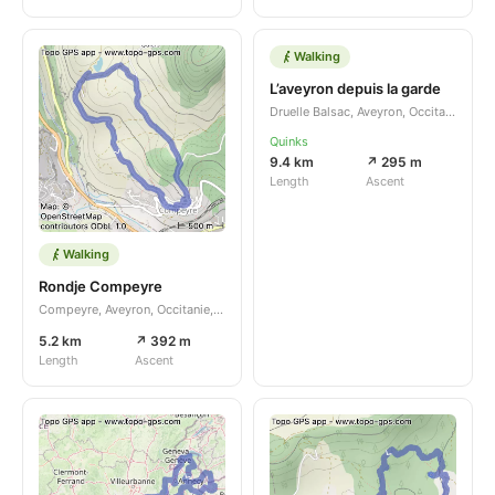
Walking
L’aveyron depuis la garde
Druelle Balsac, Aveyron, Occitanie, FR
Quinks
9.4 km
↗ 295 m
Length
Ascent
Walking
Rondje Compeyre
Compeyre, Aveyron, Occitanie, FR
5.2 km
↗ 392 m
Length
Ascent