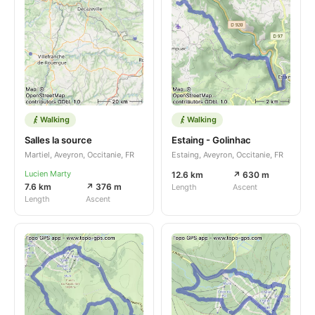
Walking
Walking
Salles la source
Estaing - Golinhac
Martiel, Aveyron, Occitanie, FR
Estaing, Aveyron, Occitanie, FR
Lucien Marty
12.6 km
↗ 630 m
7.6 km
↗ 376 m
Length
Ascent
Length
Ascent