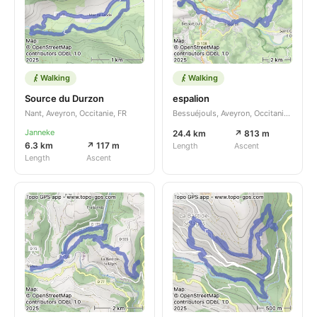
Walking
Walking
Source du Durzon
espalion
Nant, Aveyron, Occitanie, FR
Bessuéjouls, Aveyron, Occitanie, FR
Janneke
24.4 km
↗ 813 m
6.3 km
↗ 117 m
Length
Ascent
Length
Ascent