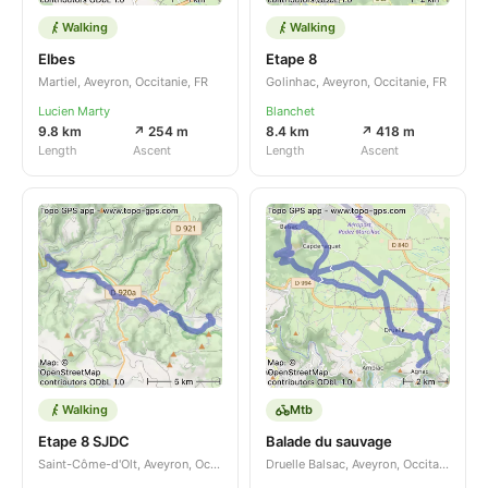
Walking
Walking
Elbes
Etape 8
Martiel, Aveyron, Occitanie, FR
Golinhac, Aveyron, Occitanie, FR
Lucien Marty
Blanchet
9.8 km
↗ 254 m
8.4 km
↗ 418 m
Length
Ascent
Length
Ascent
Walking
Mtb
Etape 8 SJDC
Balade du sauvage
Saint-Côme-d'Olt, Aveyron, Occitanie, FR
Druelle Balsac, Aveyron, Occitanie, FR