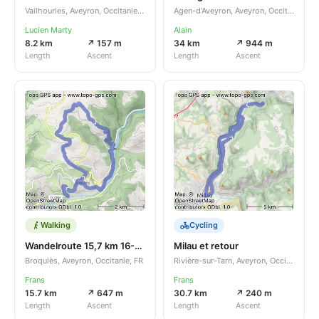
Vailhourles, Aveyron, Occitanie, FR
Agen-d'Aveyron, Aveyron, Occitanie, FR
Lucien Marty
Alain
8.2 km
↗ 157 m
34 km
↗ 944 m
Length
Ascent
Length
Ascent
Walking
Cycling
Wandelroute 15,7 km 16-10-2023
Milau et retour
Broquiès, Aveyron, Occitanie, FR
Rivière-sur-Tarn, Aveyron, Occitanie, FR
Frans
Frans
15.7 km
↗ 647 m
30.7 km
↗ 240 m
Length
Ascent
Length
Ascent