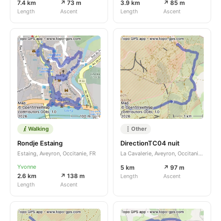
7.4 km
↗ 73 m
3.9 km
↗ 85 m
Length
Ascent
Length
Ascent
Walking
Other
Rondje Estaing
DirectionTC04 nuit
Estaing, Aveyron, Occitanie, FR
La Cavalerie, Aveyron, Occitanie, FR
Yvonne
5 km
↗ 97 m
2.6 km
↗ 138 m
Length
Ascent
Length
Ascent