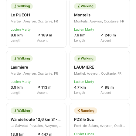
Walking
Walking
Le PUECH
Monteils
Martiel, Aveyron, Occitanie, FR
Monteils, Aveyron, Occitanie, FR
Lucien Marty
Lucien Marty
8.8 km
↗ 189 m
7.6 km
↗ 246 m
Length
Ascent
Length
Ascent
Walking
Walking
Laumiere
LAUMIERE
Martiel, Aveyron, Occitanie, FR
Martiel, Aveyron, Occitanie, FR
Lucien Marty
Lucien Marty
3.9 km
↗ 113 m
4.7 km
↗ 98 m
Length
Ascent
Length
Ascent
Walking
Running
Wandelroute 13,6 km 31-08-2021
PDS le Suc
La Salvetat-Peyralès, Aveyron, Occitanie, FR
Pont-de-Salars, Aveyron, Occitanie, FR
Olivier Lucas
13.6 km
↗ 447 m