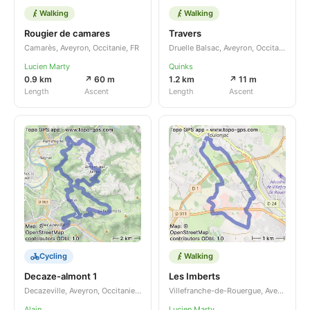
Walking
Walking
Rougier de camares
Travers
Camarès, Aveyron, Occitanie, FR
Druelle Balsac, Aveyron, Occitanie, FR
Lucien Marty
Quinks
0.9 km
↗ 60 m
1.2 km
↗ 11 m
Length
Ascent
Length
Ascent
Cycling
Walking
Decaze-almont 1
Les Imberts
Decazeville, Aveyron, Occitanie, FR
Villefranche-de-Rouergue, Aveyron, Occitanie, FR
Alain
Lucien Marty