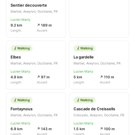
Sentier decouverte
Martiel, Aveyron, Occitanie, FR
Lucien Marty
9.2 km
↗ 189 m
Length
Ascent
Walking
Walking
Elbes
La gardelle
Martiel, Aveyron, Occitanie, FR
Martiel, Aveyron, Occitanie, FR
Lucien Marty
Lucien Marty
4.9 km
↗ 97 m
5 km
↗ 110 m
Length
Ascent
Length
Ascent
Walking
Walking
Fontaynous
Cascade de Creissells
Martiel, Aveyron, Occitanie, FR
Creissels, Aveyron, Occitanie, FR
Lucien Marty
Lucien Marty
6.9 km
↗ 143 m
1.5 km
↗ 100 m
Length
Ascent
Length
Ascent