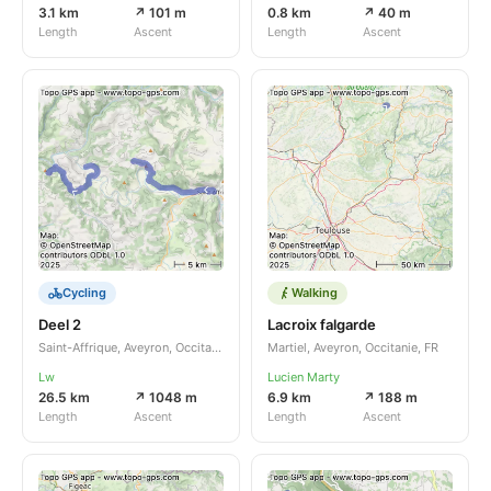
3.1 km
↗ 101 m
0.8 km
↗ 40 m
Length
Ascent
Length
Ascent
Cycling
Walking
Deel 2
Lacroix falgarde
Saint-Affrique, Aveyron, Occitanie, FR
Martiel, Aveyron, Occitanie, FR
Lw
Lucien Marty
26.5 km
↗ 1048 m
6.9 km
↗ 188 m
Length
Ascent
Length
Ascent