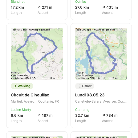
Blanchet
Quinks
17.2 km
↗ 271 m
27.6 km
↗ 435 m
Length
Ascent
Length
Ascent
Walking
Other
Circuit de Ginouillac
Lundi 08.05.23
Martiel, Aveyron, Occitanie, FR
Canet-de-Salars, Aveyron, Occitanie, FR
Lucien Marty
Camping
6.6 km
↗ 187 m
32.7 km
↗ 734 m
Length
Ascent
Length
Ascent