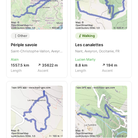
Other
Walking
Périple savoie
Les canalettes
Saint-Christophe-Vallon, Aveyron, Occitanie, FR
Nant, Aveyron, Occitanie, FR
Alain
Lucien Marty
1557.5 km
↗ 35622 m
8.8 km
↗ 194 m
Length
Ascent
Length
Ascent