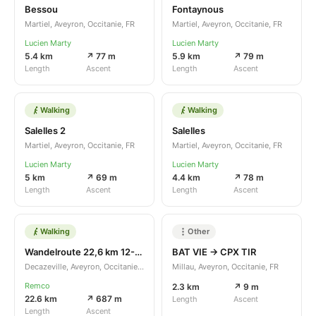
Bessou
Fontaynous
Martiel, Aveyron, Occitanie, FR
Martiel, Aveyron, Occitanie, FR
Lucien Marty
Lucien Marty
5.4 km
↗ 77 m
5.9 km
↗ 79 m
Length
Ascent
Length
Ascent
Walking
Walking
Salelles 2
Salelles
Martiel, Aveyron, Occitanie, FR
Martiel, Aveyron, Occitanie, FR
Lucien Marty
Lucien Marty
5 km
↗ 69 m
4.4 km
↗ 78 m
Length
Ascent
Length
Ascent
Walking
Other
Wandelroute 22,6 km 12-09-2020
BAT VIE -> CPX TIR
Decazeville, Aveyron, Occitanie, FR
Millau, Aveyron, Occitanie, FR
Remco
2.3 km
↗ 9 m
22.6 km
↗ 687 m
Length
Ascent
Length
Ascent