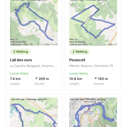
Walking
Walking
L’ail des ours
Pouixcell
La Capelle-Balaguier, Aveyron, Occitanie, FR
Memer, Aveyron, Occitanie, FR
Lucien Marty
Lucien Marty
7.4 km
↗ 209 m
10.6 km
↗ 160 m
Length
Ascent
Length
Ascent