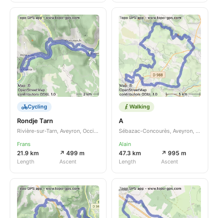
Cycling
Walking
Rondje Tarn
A
Rivière-sur-Tarn, Aveyron, Occitanie, FR
Sébazac-Concourès, Aveyron, Occitanie, FR
Frans
Alain
21.9 km
↗ 499 m
47.3 km
↗ 995 m
Length
Ascent
Length
Ascent