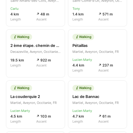
Saint-Amans-des-Cots, Aveyron, Occitanie, FR
Saint-Côme-d'Olt, Aveyron, Occitanie, FR
Carlu
Tony
4 km
↗ 48 m
1.4 km
↗ 571 m
Length
Ascent
Length
Ascent
Walking
Walking
2 ème étape. chemin de Compostelle
Pétaillas
Decazeville, Aveyron, Occitanie, FR
Martiel, Aveyron, Occitanie, FR
Lucien Marty
19.5 km
↗ 922 m
4.4 km
↗ 237 m
Length
Ascent
Length
Ascent
Walking
Walking
La couderquie 2
Lac de Bannac
Martiel, Aveyron, Occitanie, FR
Martiel, Aveyron, Occitanie, FR
Lucien Marty
Lucien Marty
4.5 km
↗ 103 m
4.7 km
↗ 61 m
Length
Ascent
Length
Ascent