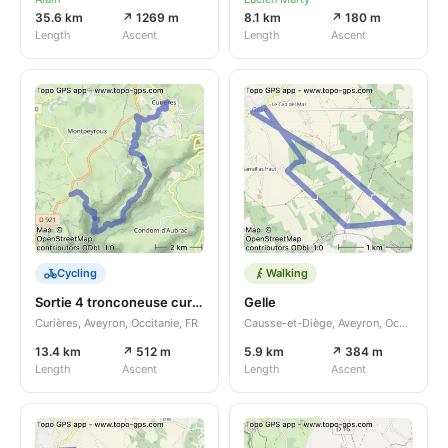
35.6 km
↗ 1269 m
8.1 km
↗ 180 m
Length
Ascent
Length
Ascent
Cycling
Walking
Sortie 4 tronconeuse curiere vitarelle
Gelle
Curières, Aveyron, Occitanie, FR
Causse-et-Diège, Aveyron, Occitanie, FR
13.4 km
↗ 512 m
5.9 km
↗ 384 m
Length
Ascent
Length
Ascent