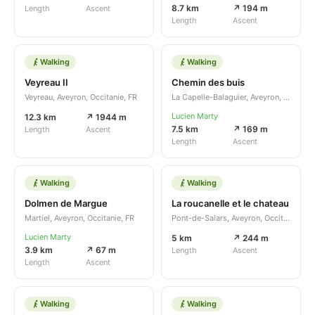
8.7 km
↗ 194 m
Length
Ascent
Length
Ascent
Walking
Walking
Veyreau II
Chemin des buis
Veyreau, Aveyron, Occitanie, FR
La Capelle-Balaguier, Aveyron, Occitanie, FR
Lucien Marty
12.3 km
↗ 1944 m
7.5 km
↗ 169 m
Length
Ascent
Length
Ascent
Walking
Walking
Dolmen de Margue
La roucanelle et le chateau
Martiel, Aveyron, Occitanie, FR
Pont-de-Salars, Aveyron, Occitanie, FR
Lucien Marty
5 km
↗ 244 m
3.9 km
↗ 67 m
Length
Ascent
Length
Ascent
Walking
Walking