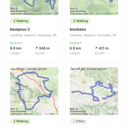
Walking
Walking
bouiyouu 2
bouissou
Curières, Aveyron, Occitanie, FR
Curières, Aveyron, Occitanie, FR
boisson
boisson
8.9 km
↗ 348 m
6.9 km
↗ 421 m
Length
Ascent
Length
Ascent
Walking
Other