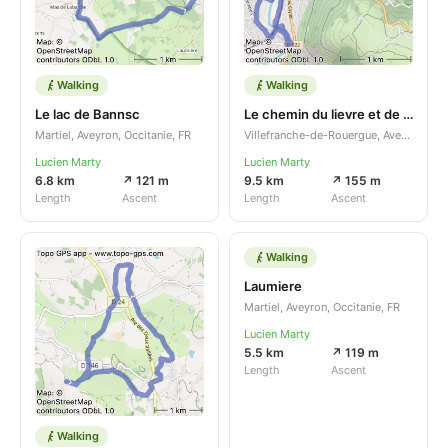
Walking
Walking
Le lac de Bannsc
Le chemin du lievre et de la tortue
Martiel, Aveyron, Occitanie, FR
Villefranche-de-Rouergue, Aveyron, Occitanie, FR
Lucien Marty
Lucien Marty
6.8 km
↗ 121 m
9.5 km
↗ 155 m
Length
Ascent
Length
Ascent
Walking
Laumiere
Martiel, Aveyron, Occitanie, FR
Lucien Marty
5.5 km
↗ 119 m
Length
Ascent
Walking