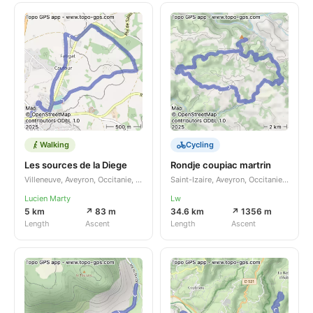
Walking
Cycling
Les sources de la Diege
Rondje coupiac martrin
Villeneuve, Aveyron, Occitanie, FR
Saint-Izaire, Aveyron, Occitanie, FR
Lucien Marty
Lw
5 km
↗ 83 m
34.6 km
↗ 1356 m
Length
Ascent
Length
Ascent