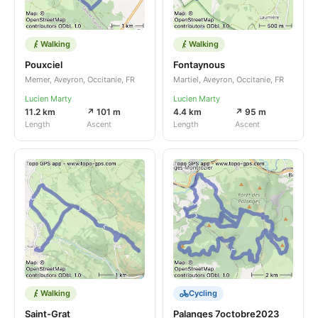
Walking
Walking
Pouxciel
Fontaynous
Memer, Aveyron, Occitanie, FR
Martiel, Aveyron, Occitanie, FR
Lucien Marty
Lucien Marty
11.2 km
↗ 101 m
4.4 km
↗ 95 m
Length
Ascent
Length
Ascent
Walking
Cycling
Saint-Grat
Palanges 7octobre2023