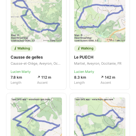
Walking
Walking
Causse de gelles
Le PUECH
Causse-et-Diège, Aveyron, Occitanie, FR
Martiel, Aveyron, Occitanie, FR
Lucien Marty
Lucien Marty
7.8 km
↗ 112 m
8.3 km
↗ 142 m
Length
Ascent
Length
Ascent