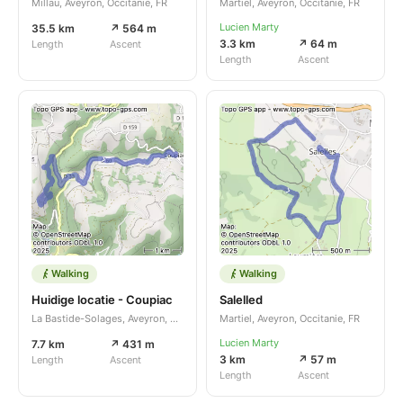
Millau, Aveyron, Occitanie, FR
Martiel, Aveyron, Occitanie, FR
Lucien Marty
35.5 km
↗ 564 m
3.3 km
↗ 64 m
Length
Ascent
Length
Ascent
Walking
Walking
Huidige locatie - Coupiac
Salelled
La Bastide-Solages, Aveyron, Occitanie, FR
Martiel, Aveyron, Occitanie, FR
Lucien Marty
7.7 km
↗ 431 m
3 km
↗ 57 m
Length
Ascent
Length
Ascent