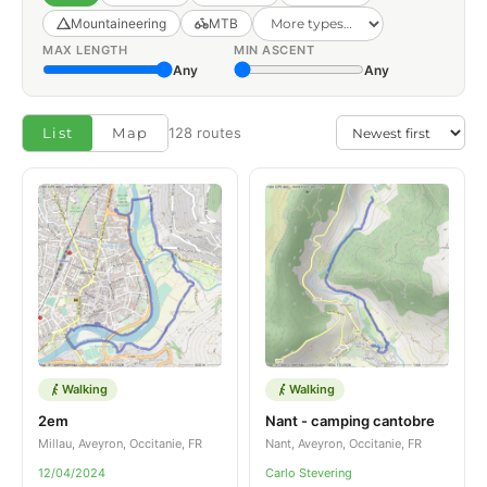
Mountaineering
MTB
MAX LENGTH
MIN ASCENT
Any
Any
List
Map
128 routes
Walking
Walking
2em
Nant - camping cantobre
Millau, Aveyron, Occitanie, FR
Nant, Aveyron, Occitanie, FR
12/04/2024
Carlo Stevering