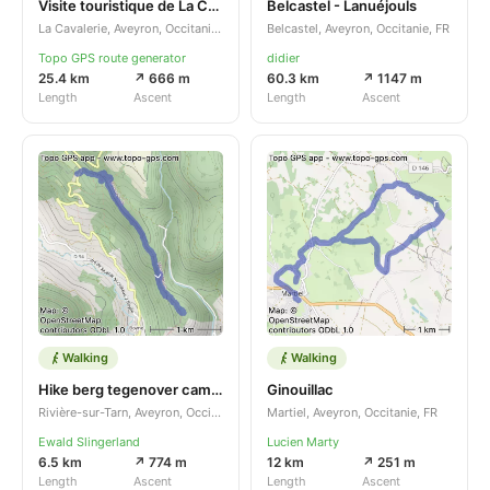
Visite touristique de La Cavalerie - Sainte-Eulalie-de-Cernon
Belcastel - Lanuéjouls
La Cavalerie, Aveyron, Occitanie, FR
Belcastel, Aveyron, Occitanie, FR
Topo GPS route generator
didier
25.4 km
↗ 666 m
60.3 km
↗ 1147 m
Length
Ascent
Length
Ascent
Walking
Walking
Hike berg tegenover camping les prades
Ginouillac
Rivière-sur-Tarn, Aveyron, Occitanie, FR
Martiel, Aveyron, Occitanie, FR
Ewald Slingerland
Lucien Marty
6.5 km
↗ 774 m
12 km
↗ 251 m
Length
Ascent
Length
Ascent