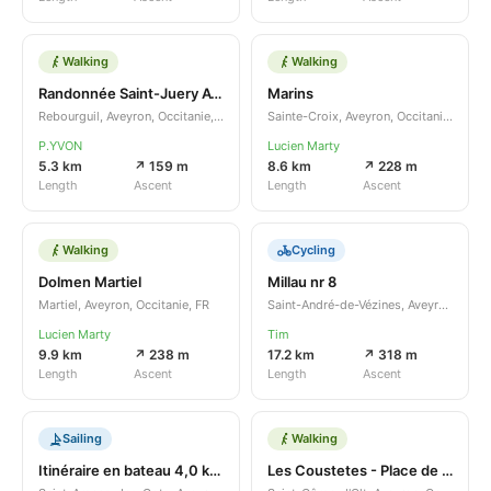
Walking
Walking
Randonnée Saint-Juery Aveyron
Marins
Rebourguil, Aveyron, Occitanie, FR
Sainte-Croix, Aveyron, Occitanie, FR
P.YVON
Lucien Marty
5.3 km
↗ 159 m
8.6 km
↗ 228 m
Length
Ascent
Length
Ascent
Walking
Cycling
Dolmen Martiel
Millau nr 8
Martiel, Aveyron, Occitanie, FR
Saint-André-de-Vézines, Aveyron, Occitanie, FR
Lucien Marty
Tim
9.9 km
↗ 238 m
17.2 km
↗ 318 m
Length
Ascent
Length
Ascent
Sailing
Walking
Itinéraire en bateau 4,0 km 20/06/2022
Les Coustetes - Place de la Porte Théron