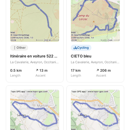
Other
Cycling
Itinéraire en voiture 522 m 16/03/2026
CIETO bleu
La Cavalerie, Aveyron, Occitanie, FR
La Cavalerie, Aveyron, Occitanie, FR
0.5 km
↗ 13 m
17 km
↗ 206 m
Length
Ascent
Length
Ascent