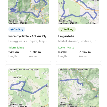
Cycling
Walking
Piste cyclable 24,1 km 21/07/2023
La gardelle
Entraygues-sur-Truyère, Aveyron, Occitanie, FR
Martiel, Aveyron, Occitanie, FR
thierry lairez
Lucien Marty
24.1 km
↗ 761 m
6.2 km
↗ 147 m
Length
Ascent
Length
Ascent