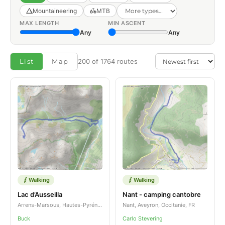
Mountaineering
MTB
MAX LENGTH
MIN ASCENT
Any
Any
List
Map
200 of 1764 routes
Walking
Walking
Lac d’Ausseilla
Nant - camping cantobre
Arrens-Marsous, Hautes-Pyrénées, Occitanie, FR
Nant, Aveyron, Occitanie, FR
Buck
Carlo Stevering