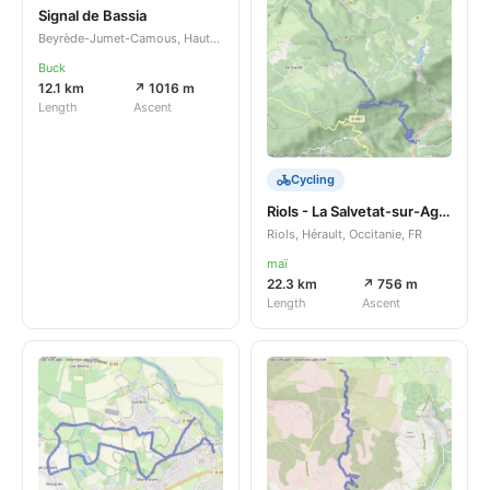
Signal de Bassia
Beyrède-Jumet-Camous, Hautes-Pyrénées, Occitanie, FR
Buck
12.1 km
↗ 1016 m
Length
Ascent
Cycling
Riols - La Salvetat-sur-Agout
Riols, Hérault, Occitanie, FR
maï
22.3 km
↗ 756 m
Length
Ascent