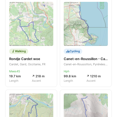
Walking
Cycling
Rondje Cardet woe
Canet-en-Roussillon - Castelló d'Empúries
Cardet, Gard, Occitanie, FR
Canet-en-Roussillon, Pyrénées-Orientales, Occitanie, FR
Mees45
Hph
19.7 km
↗ 218 m
99.8 km
↗ 1210 m
Length
Ascent
Length
Ascent