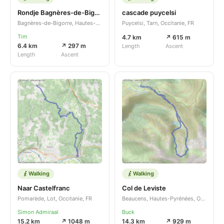
Rondje Bagnères-de-Bigorre
cascade puycelsi
Bagnères-de-Bigorre, Hautes-Pyrénées, Occitanie, FR
Puycelsi, Tarn, Occitanie, FR
Tim
4.7 km
↗ 615 m
6.4 km
↗ 297 m
Length
Ascent
Length
Ascent
Walking
Walking
Naar Castelfranc
Col de Leviste
Pomarède, Lot, Occitanie, FR
Beaucens, Hautes-Pyrénées, Occitanie, FR
Simon Admiraal
Buck
15.2 km
↗ 1048 m
14.3 km
↗ 929 m