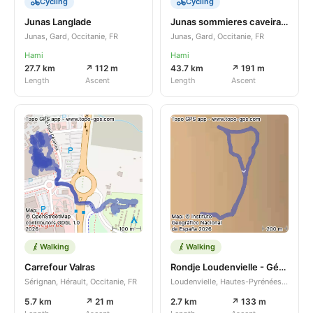
Cycling
Cycling
Junas Langlade
Junas sommieres caveirac junas
Junas, Gard, Occitanie, FR
Junas, Gard, Occitanie, FR
Hami
Hami
27.7 km
↗ 112 m
43.7 km
↗ 191 m
Length
Ascent
Length
Ascent
Walking
Walking
Carrefour Valras
Rondje Loudenvielle - Génos
Sérignan, Hérault, Occitanie, FR
Loudenvielle, Hautes-Pyrénées, Occitanie, FR
5.7 km
↗ 21 m
2.7 km
↗ 133 m