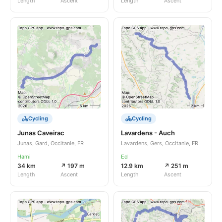
Length
Ascent
Length
Ascent
Cycling
Cycling
Junas Caveirac
Lavardens - Auch
Junas, Gard, Occitanie, FR
Lavardens, Gers, Occitanie, FR
Hami
Ed
34 km
↗ 197 m
12.9 km
↗ 251 m
Length
Ascent
Length
Ascent