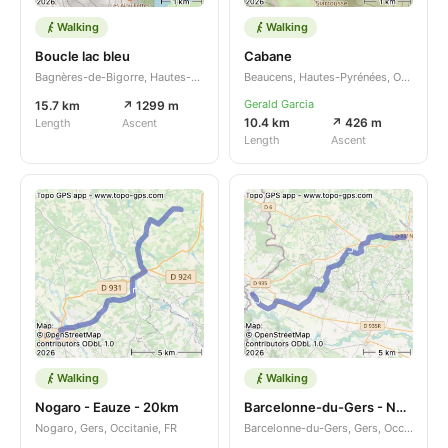
Walking
Walking
Boucle lac bleu
Cabane
Bagnères-de-Bigorre, Hautes-Pyrénées, Occitanie, FR
Beaucens, Hautes-Pyrénées, Occitanie, FR
Gerald Garcia
15.7 km
↗ 1299 m
10.4 km
↗ 426 m
Length
Ascent
Length
Ascent
Walking
Walking
Nogaro - Eauze - 20km
Barcelonne-du-Gers - Nogaro - 26 km
Nogaro, Gers, Occitanie, FR
Barcelonne-du-Gers, Gers, Occitanie, FR