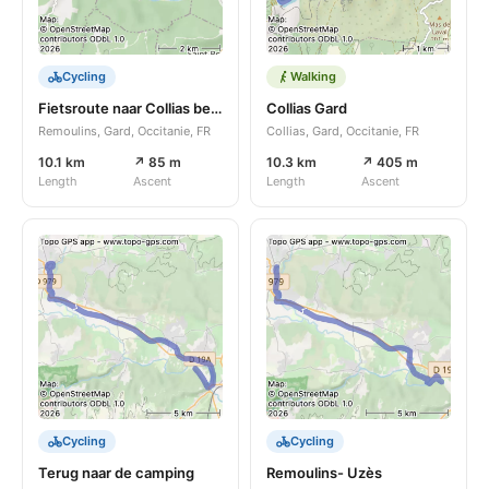
Cycling
Walking
Fietsroute naar Collias begin wandeling
Collias Gard
Remoulins, Gard, Occitanie, FR
Collias, Gard, Occitanie, FR
10.1 km
↗ 85 m
10.3 km
↗ 405 m
Length
Ascent
Length
Ascent
Cycling
Cycling
Terug naar de camping
Remoulins- Uzès