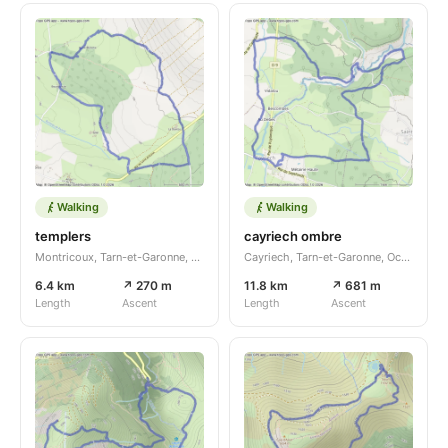
Walking
Walking
templers
cayriech ombre
Montricoux, Tarn-et-Garonne, Occitanie, FR
Cayriech, Tarn-et-Garonne, Occitanie, FR
6.4 km
↗ 270 m
11.8 km
↗ 681 m
Length
Ascent
Length
Ascent