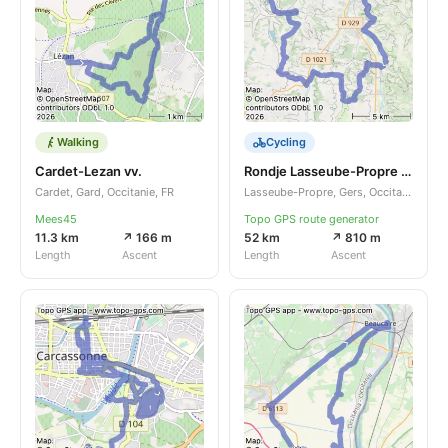
Walking
Cycling
Cardet-Lezan vv.
Rondje Lasseube-Propre - Auch
Cardet, Gard, Occitanie, FR
Lasseube-Propre, Gers, Occitanie, FR
Mees45
Topo GPS route generator
11.3 km
↗ 166 m
52 km
↗ 810 m
Length
Ascent
Length
Ascent