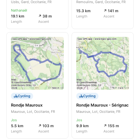
Uzès, Gard, Occitanie, FR
Remoulins, Gard, Occitanie, FR
Nathanaël
15.3 km
↗ 141 m
19.1 km
↗ 38 m
Length
Ascent
Length
Ascent
Cycling
Cycling
Rondje Mauroux
Rondje Mauroux - Sérignac
Mauroux, Lot, Occitanie, FR
Mauroux, Lot, Occitanie, FR
Jos
Jos
5.5 km
↗ 103 m
9.9 km
↗ 155 m
Length
Ascent
Length
Ascent