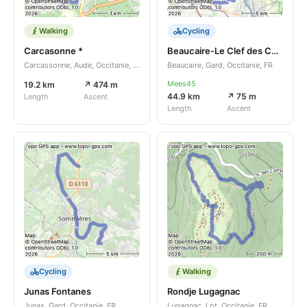
Walking
Cycling
Carcasonne *
Beaucaire-Le Clef des Champs-Bellegarde-Via Rhona-Beaucaire
Carcassonne, Aude, Occitanie, FR
Beaucaire, Gard, Occitanie, FR
Mees45
19.2 km
↗ 474 m
44.9 km
↗ 75 m
Length
Ascent
Length
Ascent
Cycling
Walking
Junas Fontanes
Rondje Lugagnac
Junas, Gard, Occitanie, FR
Lugagnac, Lot, Occitanie, FR