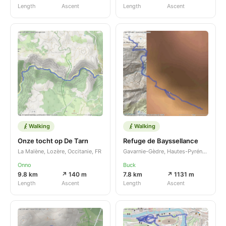
Length
Ascent
Length
Ascent
Walking
Walking
Onze tocht op De Tarn
Refuge de Bayssellance
La Malène, Lozère, Occitanie, FR
Gavarnie-Gèdre, Hautes-Pyrénées, Occitanie, FR
Onno
Buck
9.8 km
↗ 140 m
7.8 km
↗ 1131 m
Length
Ascent
Length
Ascent