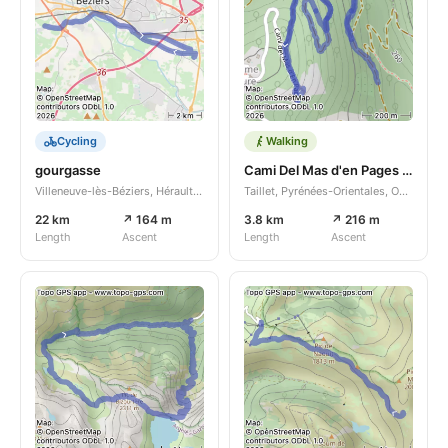
Cycling
Walking
gourgasse
Cami Del Mas d'en Pages 1710 - 1720
Villeneuve-lès-Béziers, Hérault, Occitanie, FR
Taillet, Pyrénées-Orientales, Occitanie, FR
22 km
↗ 164 m
3.8 km
↗ 216 m
Length
Ascent
Length
Ascent