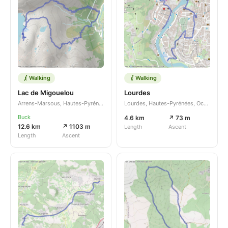
Walking
Walking
Lac de Migouelou
Lourdes
Arrens-Marsous, Hautes-Pyrénées, Occitanie, FR
Lourdes, Hautes-Pyrénées, Occitanie, FR
Buck
4.6 km
↗ 73 m
12.6 km
↗ 1103 m
Length
Ascent
Length
Ascent