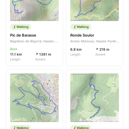
Walking
Walking
Pic de Barasse
Ronde Soulor
Bagnères-de-Bigorre, Hautes-Pyrénées, Occitanie, FR
Arrens-Marsous, Hautes-Pyrénées, Occitanie, FR
Buck
6.8 km
↗ 219 m
11.1 km
↗ 1381 m
Length
Ascent
Length
Ascent
Walking
Walking