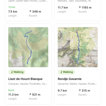
Saint-Julien-des-Points, Lozère, Occitanie, FR
Milhars, Tarn, Occitanie, FR
Tchet
11.7 km
↗ 1165 m
7.5 km
↗ 348 m
Length
Ascent
Length
Ascent
Walking
Walking
Liset de Hount Blanque
Rondje Gavarnie
Campan, Hautes-Pyrénées, Occitanie, FR
Gavarnie-Gèdre, Hautes-Pyrénées, Occitanie, FR
Buck
9.7 km
↗ 315 m
11.3 km
↗ 921 m
Length
Ascent
Length
Ascent