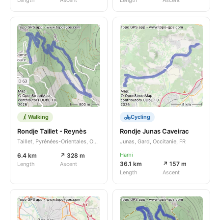
Walking
Cycling
Rondje Taillet - Reynès
Rondje Junas Caveirac
Taillet, Pyrénées-Orientales, Occitanie, FR
Junas, Gard, Occitanie, FR
Hami
6.4 km
↗ 328 m
36.1 km
↗ 157 m
Length
Ascent
Length
Ascent