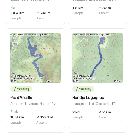
Hami
1.8 km
↗ 87 m
34.4 km
↗ 241 m
Length
Ascent
Length
Ascent
Walking
Walking
Pic d’Arraille
Rondje Lugagnac
Arras-en-Lavedan, Hautes-Pyrénées, Occitanie, FR
Lugagnac, Lot, Occitanie, FR
Buck
2 km
↗ 26 m
16.8 km
↗ 1293 m
Length
Ascent
Length
Ascent