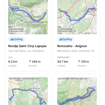
Cycling
Cycling
Rondje Saint-Cirq-Lapopie
Remoulins - Avignon
Tour-de-Faure, Lot, Occitanie, FR
Remoulins, Gard, Occitanie, FR
Jos
Nathanaël
6.2 km
↗ 249 m
30.7 km
↗ 120 m
Length
Ascent
Length
Ascent