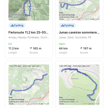
Cycling
Cycling
Fietsroute 11,2 km 25-05-2026
Junas caveirav sommiere Junas
Arreau, Hautes-Pyrénées, Occitanie, FR
Junas, Gard, Occitanie, FR
Ed
Hami
11.2 km
↗ 165 m
44 km
↗ 197 m
Length
Ascent
Length
Ascent