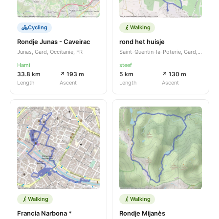
Cycling
Walking
Rondje Junas - Caveirac
rond het huisje
Junas, Gard, Occitanie, FR
Saint-Quentin-la-Poterie, Gard, Occitanie, FR
Hami
steef
33.8 km
↗ 193 m
5 km
↗ 130 m
Length
Ascent
Length
Ascent
Walking
Walking
Francia Narbona *
Rondje Mijanès