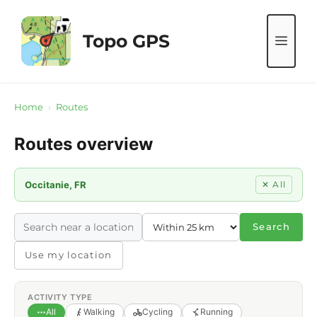
Skip
to
Topo GPS
ME
content
Home
›
Routes
Routes overview
Occitanie, FR
✕ All
Search
Use my location
ACTIVITY TYPE
All
Walking
Cycling
Running