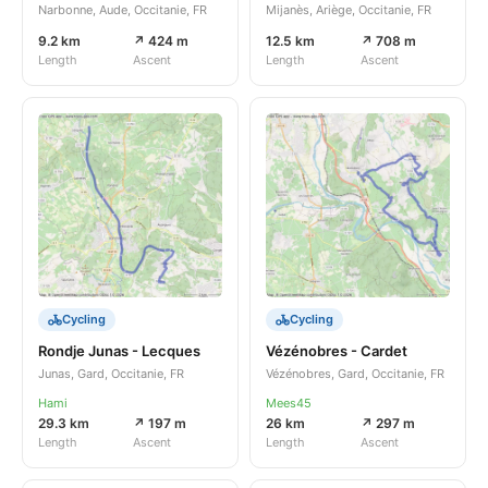
Narbonne, Aude, Occitanie, FR
Mijanès, Ariège, Occitanie, FR
9.2 km
↗ 424 m
12.5 km
↗ 708 m
Length
Ascent
Length
Ascent
Cycling
Cycling
Rondje Junas - Lecques
Vézénobres - Cardet
Junas, Gard, Occitanie, FR
Vézénobres, Gard, Occitanie, FR
Hami
Mees45
29.3 km
↗ 197 m
26 km
↗ 297 m
Length
Ascent
Length
Ascent