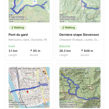
Walking
Walking
Pont du gard
Derniere etape Stevenson
Remoulins, Gard, Occitanie, FR
Cheylard-l'Évêque, Lozère, Occitanie, FR
Evert
Blanchet
3.1 km
↗ 85 m
28.3 km
↗ 848 m
Length
Ascent
Length
Ascent