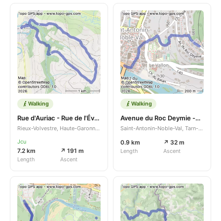
Walking
Walking
Rue d'Auriac - Rue de l'Évêché
Avenue du Roc Deymie -gare
Rieux-Volvestre, Haute-Garonne, Occitanie, FR
Saint-Antonin-Noble-Val, Tarn-et-Garonne, Occitanie, FR
Jcu
0.9 km
↗ 32 m
7.2 km
↗ 191 m
Length
Ascent
Length
Ascent