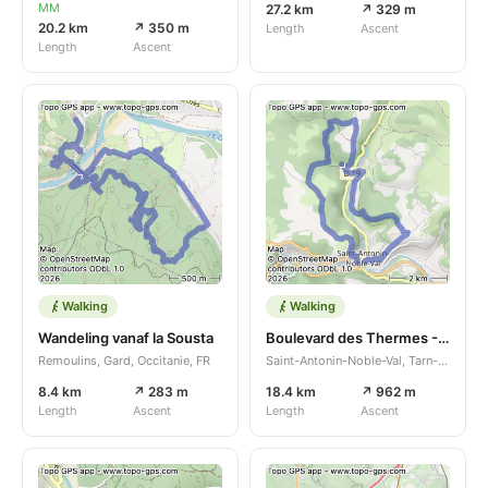
MM
27.2 km
↗ 329 m
20.2 km
↗ 350 m
Length
Ascent
Length
Ascent
Walking
Walking
Wandeling vanaf la Sousta
Boulevard des Thermes - Place de la Halle
Remoulins, Gard, Occitanie, FR
Saint-Antonin-Noble-Val, Tarn-et-Garonne, Occitanie, FR
8.4 km
↗ 283 m
18.4 km
↗ 962 m
Length
Ascent
Length
Ascent