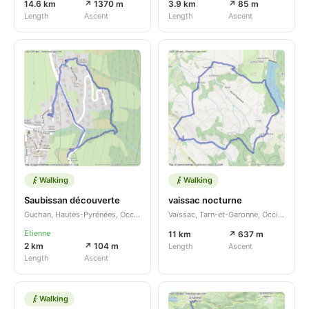
14.6 km
↗ 1370 m
3.9 km
↗ 85 m
Length
Ascent
Length
Ascent
Walking
Walking
Saubissan découverte
vaissac nocturne
Guchan, Hautes-Pyrénées, Occitanie, FR
Vaïssac, Tarn-et-Garonne, Occitanie, FR
Etienne
11 km
↗ 637 m
2 km
↗ 104 m
Length
Ascent
Length
Ascent
Walking