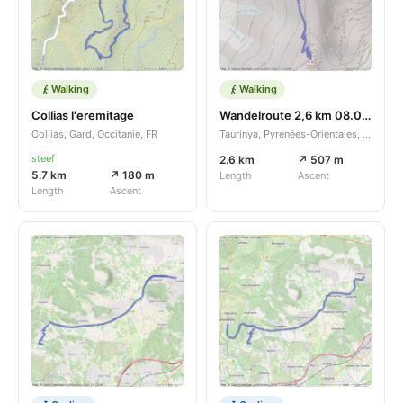
Walking
Walking
Collias l'eremitage
Wandelroute 2,6 km 08.06.26
Collias, Gard, Occitanie, FR
Taurinya, Pyrénées-Orientales, Occitanie, FR
steef
2.6 km
↗ 507 m
5.7 km
↗ 180 m
Length
Ascent
Length
Ascent