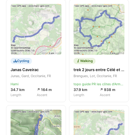
Cycling
Walking
Janas Caveirac
trek 2 jours entre Célé et Lot
Junas, Gard, Occitanie, FR
Brengues, Lot, Occitanie, FR
Hami
topo guide PR les côtes d’Armor à pied
34.7 km
↗ 164 m
37.9 km
↗ 938 m
Length
Ascent
Length
Ascent