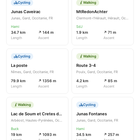
Cycling
Walking
Junas Caveirac
MtRedonAchter
Junas, Gard, Occitanie, FR
Clermont-l'Hérault, Hérault, Occitanie, FR
Hami
SdJ
34.7 km
↗ 144 m
1.9 km
↗ 71 m
Length
Ascent
Length
Ascent
Cycling
Walking
La poste
Route 3-4
Nîmes, Gard, Occitanie, FR
Poulx, Gard, Occitanie, FR
79.9 km
↗ 1356 m
4.2 km
↗ 85 m
Length
Ascent
Length
Ascent
Walking
Cycling
Lac de Soum et Cretes de La Serre
Junas Fontanes
Arbéost, Hautes-Pyrénées, Occitanie, FR
Junas, Gard, Occitanie, FR
Buck
Hami
19 km
↗ 1093 m
34.5 km
↗ 257 m
Length
Ascent
Length
Ascent