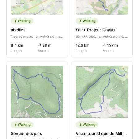
Walking
Walking
abeilles
Saint-Projet - Caylus
Nègrepelisse, Tarn-et-Garonne, Occitanie, FR
Saint-Projet, Tarn-et-Garonne, Occitanie, FR
8.4 km
↗ 99 m
12.6 km
↗ 157 m
Length
Ascent
Length
Ascent
Walking
Walking
Sentier des pins
Visite touristique de Milharsnouvelle rando