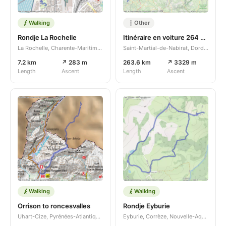
Walking
Other
Rondje La Rochelle
Itinéraire en voiture 264 km 18/06/2026
La Rochelle, Charente-Maritime, Nouvelle-Aquitaine, FR
Saint-Martial-de-Nabirat, Dordogne, Nouvelle-Aquitaine, FR
7.2 km
↗ 283 m
263.6 km
↗ 3329 m
Length
Ascent
Length
Ascent
Walking
Walking
Orrison to roncesvalles
Rondje Eyburie
Uhart-Cize, Pyrénées-Atlantiques, Nouvelle-Aquitaine, FR
Eyburie, Corrèze, Nouvelle-Aquitaine, FR