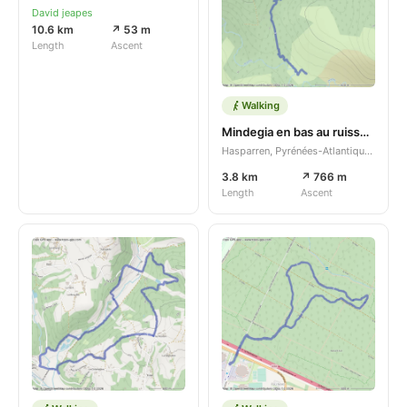
David jeapes
10.6 km
↗ 53 m
Length
Ascent
Walking
Mindegia en bas au ruisseau
Hasparren, Pyrénées-Atlantiques, Nouvelle-Aquitaine, FR
3.8 km
↗ 766 m
Length
Ascent