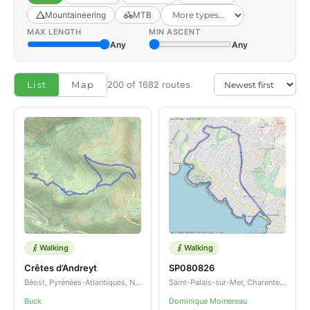
Mountaineering
MTB
MAX LENGTH
MIN ASCENT
Any
Any
List
Map
200 of 1682 routes
Walking
Walking
Crêtes d’Andreyt
SP080826
Béost, Pyrénées-Atlantiques, Nouvelle-Aquitaine, FR
Saint-Palais-sur-Mer, Charente-Maritime, Nouvelle-Aquitaine, FR
Buck
Dominique Moinereau