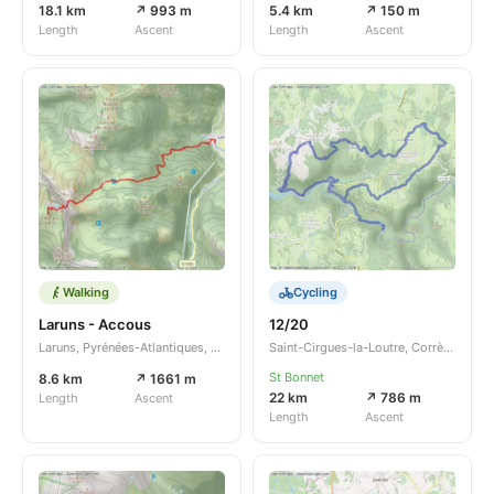
18.1 km
↗ 993 m
5.4 km
↗ 150 m
Length
Ascent
Length
Ascent
Walking
Cycling
Laruns - Accous
12/20
Laruns, Pyrénées-Atlantiques, Nouvelle-Aquitaine, FR
Saint-Cirgues-la-Loutre, Corrèze, Nouvelle-Aquitaine, FR
St Bonnet
8.6 km
↗ 1661 m
22 km
↗ 786 m
Length
Ascent
Length
Ascent