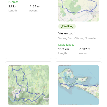
P. Arens
2.7 km
↗ 54 m
Length
Ascent
Walking
Vasles tour
Vasles, Deux-Sèvres, Nouvelle-Aquitaine, FR
David jeapes
13.2 km
↗ 117 m
Length
Ascent