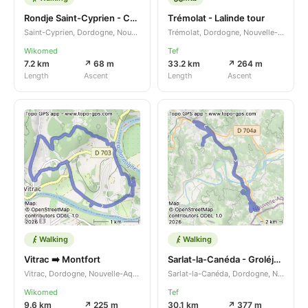
Rondje Saint-Cyprien - Castels et Bézenac
Trémolat - Lalinde tour
Saint-Cyprien, Dordogne, Nouvelle-Aquitaine, FR
Trémolat, Dordogne, Nouvelle-Aquitaine, FR
Wikomed
Tef
7.2 km
↗ 68 m
33.2 km
↗ 264 m
Length
Ascent
Length
Ascent
Walking
Walking
Vitrac ➡️ Montfort
Sarlat-la-Canéda - Groléjac tour
Vitrac, Dordogne, Nouvelle-Aquitaine, FR
Sarlat-la-Canéda, Dordogne, Nouvelle-Aquitaine, FR
Wikomed
Tef
9.6 km
↗ 225 m
30.1 km
↗ 377 m