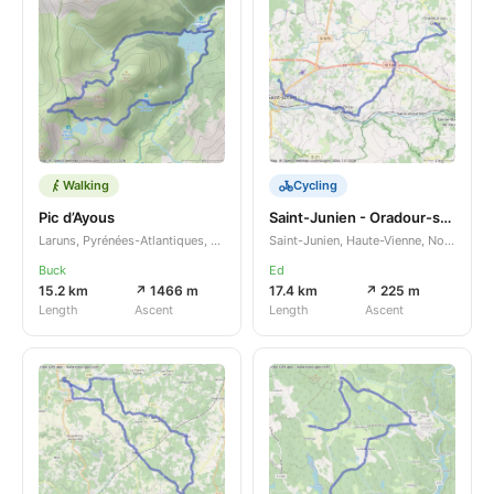
Walking
Cycling
Pic d’Ayous
Saint-Junien - Oradour-sur-Glane
Laruns, Pyrénées-Atlantiques, Nouvelle-Aquitaine, FR
Saint-Junien, Haute-Vienne, Nouvelle-Aquitaine, FR
Buck
Ed
15.2 km
↗ 1466 m
17.4 km
↗ 225 m
Length
Ascent
Length
Ascent