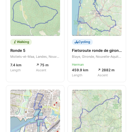
Walking
Cycling
Ronde 5
Fietsroute ronde de gironde
Moliets-et-Maa, Landes, Nouvelle-Aquitaine, FR
Blaye, Gironde, Nouvelle-Aquitaine, FR
Herman
7.4 km
↗ 75 m
459.9 km
↗ 2882 m
Length
Ascent
Length
Ascent