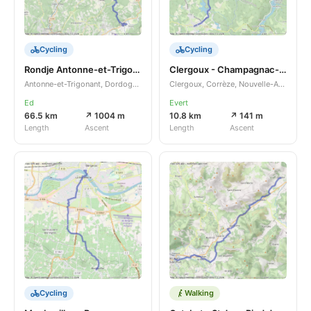
Cycling
Cycling
Rondje Antonne-et-Trigonant - Brantôme en Périgord
Clergoux - Champagnac-la-Noaille
Antonne-et-Trigonant, Dordogne, Nouvelle-Aquitaine, FR
Clergoux, Corrèze, Nouvelle-Aquitaine, FR
Ed
Evert
66.5 km
↗ 1004 m
10.8 km
↗ 141 m
Length
Ascent
Length
Ascent
Cycling
Walking