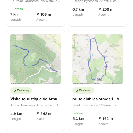
Poursac, Charente, Nouvelle-Aquitaine, FR
Lescar, Pyrénées-Atlantiques, Nouvelle-Aquitaine, FR
P. Arens
6.7 km
↗ 256 m
7 km
↗ 105 m
Length
Ascent
Length
Ascent
Walking
Walking
Visite touristique de Arbus - Abos
route club les ormes 1 - Villereal
Arbus, Pyrénées-Atlantiques, Nouvelle-Aquitaine, FR
Saint-Étienne-de-Villeréal, Lot-et-Garonne, Nouvelle-Aquitaine, FR
Baldee
4.9 km
↗ 542 m
5.3 km
↗ 162 m
Length
Ascent
Length
Ascent