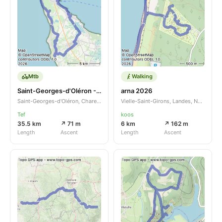
Mtb
Walking
Saint-Georges-d'Oléron - Saint-Denis-d'Oléron tour
arna 2026
Saint-Georges-d'Oléron, Charente-Maritime, Nouvelle-Aquitaine, FR
Vielle-Saint-Girons, Landes, Nouvelle-Aquitaine, FR
Tef
koos
35.5 km
↗ 71 m
6 km
↗ 162 m
Length
Ascent
Length
Ascent