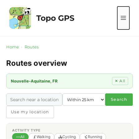
Skip
to
Topo GPS
ME
content
Home
›
Routes
Routes overview
Nouvelle-Aquitaine, FR
✕ All
Search
Use my location
ACTIVITY TYPE
All
Walking
Cycling
Running