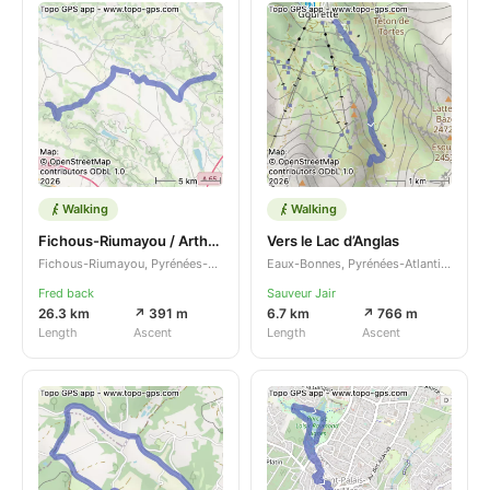
Walking
Walking
Fichous-Riumayou / Arthez du Bearn
Vers le Lac d’Anglas
Fichous-Riumayou, Pyrénées-Atlantiques, Nouvelle-Aquitaine, FR
Eaux-Bonnes, Pyrénées-Atlantiques, Nouvelle-Aquitaine, FR
Fred back
Sauveur Jair
26.3 km
↗ 391 m
6.7 km
↗ 766 m
Length
Ascent
Length
Ascent