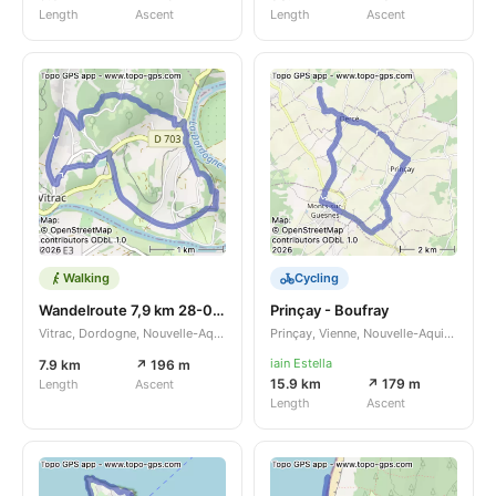
Length
Ascent
Length
Ascent
Walking
Cycling
Wandelroute 7,9 km 28-05-2026
Prinçay - Boufray
Vitrac, Dordogne, Nouvelle-Aquitaine, FR
Prinçay, Vienne, Nouvelle-Aquitaine, FR
iain Estella
7.9 km
↗ 196 m
15.9 km
↗ 179 m
Length
Ascent
Length
Ascent