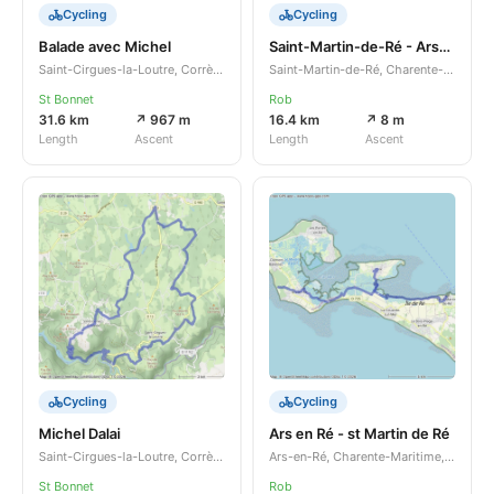
Cycling
Cycling
Balade avec Michel
Saint-Martin-de-Ré - Ars-en-Ré
Saint-Cirgues-la-Loutre, Corrèze, Nouvelle-Aquitaine, FR
Saint-Martin-de-Ré, Charente-Maritime, Nouvelle-Aquitaine, FR
St Bonnet
Rob
31.6 km
↗ 967 m
16.4 km
↗ 8 m
Length
Ascent
Length
Ascent
Cycling
Cycling
Michel Dalai
Ars en Ré - st Martin de Ré
Saint-Cirgues-la-Loutre, Corrèze, Nouvelle-Aquitaine, FR
Ars-en-Ré, Charente-Maritime, Nouvelle-Aquitaine, FR
St Bonnet
Rob