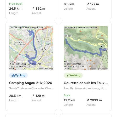
Fred back
6.5 km
↗ 177 m
24.5 km
↗ 362 m
Length
Ascent
Length
Ascent
Cycling
Walking
Camping Angou 2-6-2026
Gourette depuis les Eaux Bonnes
Saint-Yrieix-sur-Charente, Charente, Nouvelle-Aquitaine, FR
Aas, Pyrénées-Atlantiques, Nouvelle-Aquitaine, FR
Buck
20.5 km
↗ 129 m
12.2 km
↗ 2033 m
Length
Ascent
Length
Ascent