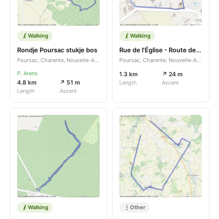
Walking
Walking
Rondje Poursac stukje bos
Rue de l'Église - Route de la Montée
Poursac, Charente, Nouvelle-Aquitaine, FR
Poursac, Charente, Nouvelle-Aquitaine, FR
P. Arens
1.3 km
↗ 24 m
4.8 km
↗ 51 m
Length
Ascent
Length
Ascent
Walking
Other