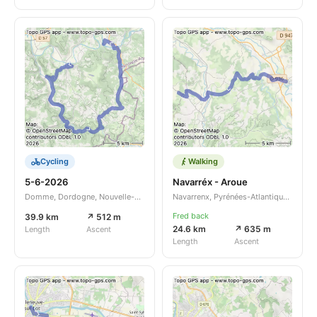
Cycling
Walking
5-6-2026
Navarréx - Aroue
Domme, Dordogne, Nouvelle-Aquitaine, FR
Navarrenx, Pyrénées-Atlantiques, Nouvelle-Aquitaine, FR
Fred back
39.9 km
↗ 512 m
24.6 km
↗ 635 m
Length
Ascent
Length
Ascent