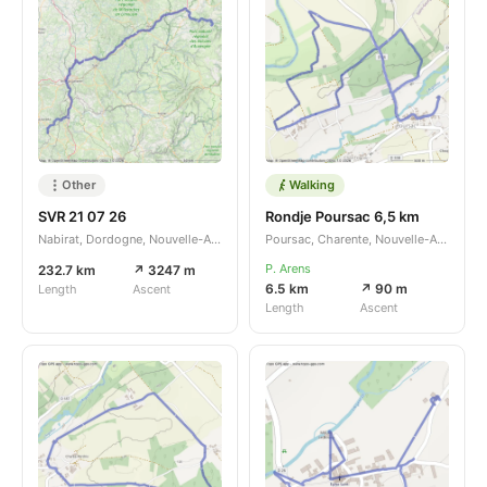
Other
Walking
SVR 21 07 26
Rondje Poursac 6,5 km
Nabirat, Dordogne, Nouvelle-Aquitaine, FR
Poursac, Charente, Nouvelle-Aquitaine, FR
P. Arens
232.7 km
↗ 3247 m
6.5 km
↗ 90 m
Length
Ascent
Length
Ascent