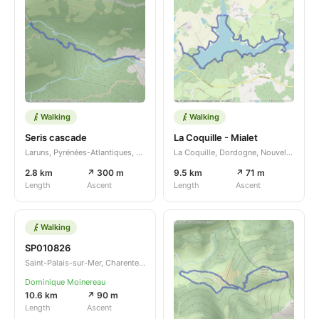
Walking
Walking
Seris cascade
La Coquille - Mialet
Laruns, Pyrénées-Atlantiques, Nouvelle-Aquitaine, FR
La Coquille, Dordogne, Nouvelle-Aquitaine, FR
2.8 km
↗ 300 m
9.5 km
↗ 71 m
Length
Ascent
Length
Ascent
Walking
SP010826
Saint-Palais-sur-Mer, Charente-Maritime, Nouvelle-Aquitaine, FR
Dominique Moinereau
10.6 km
↗ 90 m
Length
Ascent