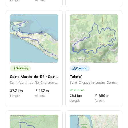
Length
Ascent
Walking
Cycling
Saint-Martin-de-Ré - Sainte-Marie-de-Ré
Talaria1
Saint-Martin-de-Ré, Charente-Maritime, Nouvelle-Aquitaine, FR
Saint-Cirgues-la-Loutre, Corrèze, Nouvelle-Aquitaine, FR
St Bonnet
37.7 km
↗ 157 m
26.1 km
↗ 659 m
Length
Ascent
Length
Ascent