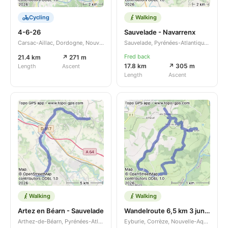
Cycling
Walking
4-6-26
Sauvelade - Navarrenx
Carsac-Aillac, Dordogne, Nouvelle-Aquitaine, FR
Sauvelade, Pyrénées-Atlantiques, Nouvelle-Aquitaine, FR
Fred back
21.4 km
↗ 271 m
17.8 km
↗ 305 m
Length
Ascent
Length
Ascent
Walking
Walking
Artez en Béarn - Sauvelade
Wandelroute 6,5 km 3 jun 2026
Arthez-de-Béarn, Pyrénées-Atlantiques, Nouvelle-Aquitaine, FR
Eyburie, Corrèze, Nouvelle-Aquitaine, FR