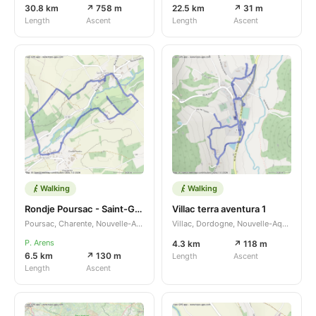
30.8 km
↗ 758 m
22.5 km
↗ 31 m
Length
Ascent
Length
Ascent
Walking
Walking
Rondje Poursac - Saint-Georges
Villac terra aventura 1
Poursac, Charente, Nouvelle-Aquitaine, FR
Villac, Dordogne, Nouvelle-Aquitaine, FR
P. Arens
4.3 km
↗ 118 m
6.5 km
↗ 130 m
Length
Ascent
Length
Ascent