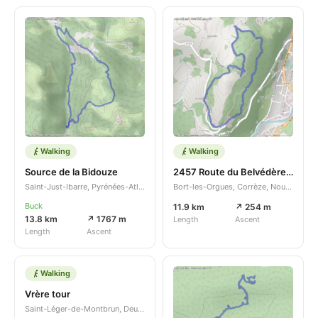
Walking
Walking
Source de la Bidouze
2457 Route du Belvédère - 2390 Route du Belvédère
Saint-Just-Ibarre, Pyrénées-Atlantiques, Nouvelle-Aquitaine, FR
Bort-les-Orgues, Corrèze, Nouvelle-Aquitaine, FR
Buck
11.9 km
↗ 254 m
13.8 km
↗ 1767 m
Length
Ascent
Length
Ascent
Walking
Vrère tour
Saint-Léger-de-Montbrun, Deux-Sèvres, Nouvelle-Aquitaine, FR