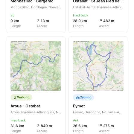
Monbazillac - Bergerac
Ostabat - St Jean Pied de Port
Monbazillac, Dordogne, Nouvelle-Aquitaine, FR
Ostabat-Asme, Pyrénées-Atlantiques, Nouvelle-Aquitaine, FR
Ed
Fred back
9 km
↗ 13 m
28.9 km
↗ 482 m
Length
Ascent
Length
Ascent
Walking
Cycling
Aroue - Ostabat
Eymet
Aroue, Pyrénées-Atlantiques, Nouvelle-Aquitaine, FR
Eymet, Dordogne, Nouvelle-Aquitaine, FR
Fred back
Ank
31.6 km
↗ 849 m
26.6 km
↗ 275 m
Length
Ascent
Length
Ascent