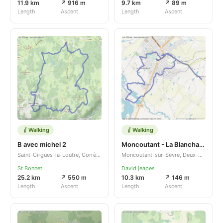
11.9 km
↗ 916 m
9.7 km
↗ 89 m
Length
Ascent
Length
Ascent
Walking
Walking
B avec michel 2
Moncoutant - La Blanchardière
Saint-Cirgues-la-Loutre, Corrèze, Nouvelle-Aquitaine, FR
Moncoutant-sur-Sèvre, Deux-Sèvres, Nouvelle-Aquitaine, FR
St Bonnet
David jeapes
25.2 km
↗ 550 m
10.3 km
↗ 146 m
Length
Ascent
Length
Ascent