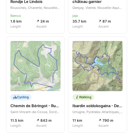
Rondje Le Lindois
château garnier
Roussines, Charente, Nouvelle-Aquitaine, FR
Gençay, Vienne, Nouvelle-Aquitaine, FR
Remco
jeje
1.6 km
↗ 24 m
35.7 km
↗ 87 m
Length
Ascent
Length
Ascent
Cycling
Walking
Chemin de Béringot - Rue du Pech
Ibardin xoldokogaina - Dec 2025
Saint-Vincent-de-Cosse, Dordogne, Nouvelle-Aquitaine, FR
Urrugne, Pyrénées-Atlantiques, Nouvelle-Aquitaine, FR
11.5 km
↗ 843 m
11 km
↗ 790 m
Length
Ascent
Length
Ascent