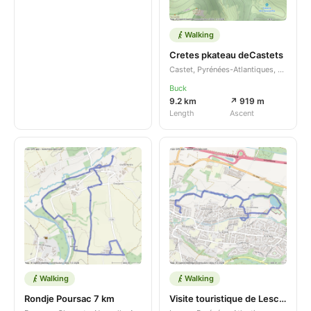
Walking
Cretes pkateau deCastets
Castet, Pyrénées-Atlantiques, Nouvelle-Aquitaine, FR
Buck
9.2 km
↗ 919 m
Length
Ascent
Walking
Walking
Rondje Poursac 7 km
Visite touristique de Lescar