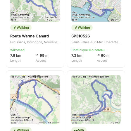
Walking
Walking
Route Warme Canard
SP310526
Proissans, Dordogne, Nouvelle-Aquitaine, FR
Saint-Palais-sur-Mer, Charente-Maritime, Nouvelle-Aquitaine, FR
Wikomed
Dominique Moinereau
7.6 km
↗ 99 m
7.3 km
↗ 60 m
Length
Ascent
Length
Ascent
Walking
Mtb