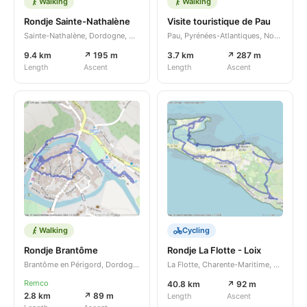
Walking
Walking
Rondje Sainte-Nathalène
Visite touristique de Pau
Sainte-Nathalène, Dordogne, Nouvelle-Aquitaine, FR
Pau, Pyrénées-Atlantiques, Nouvelle-Aquitaine, FR
9.4 km
↗ 195 m
3.7 km
↗ 287 m
Length
Ascent
Length
Ascent
Walking
Cycling
Rondje Brantôme
Rondje La Flotte - Loix
Brantôme en Périgord, Dordogne, Nouvelle-Aquitaine, FR
La Flotte, Charente-Maritime, Nouvelle-Aquitaine, FR
Remco
40.8 km
↗ 92 m
2.8 km
↗ 89 m
Length
Ascent