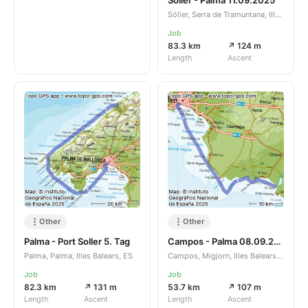
Sóller, Serra de Tramuntana, Illes Balears, ES
Job
83.3 km
↗ 124 m
Length
Ascent
Other
Other
Palma - Port Soller 5. Tag
Campos - Palma 08.09.2025
Palma, Palma, Illes Balears, ES
Campos, Migjorn, Illes Balears, ES
Job
Job
82.3 km
↗ 131 m
53.7 km
↗ 107 m
Length
Ascent
Length
Ascent