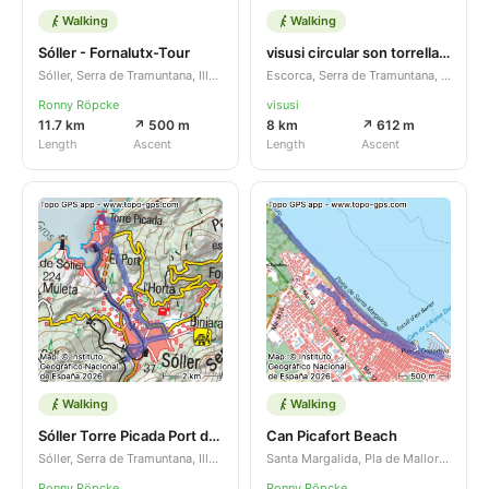
Walking
Walking
Sóller - Fornalutx-Tour
visusi circular son torrella 8.1 km Jan 11, 2026
Sóller, Serra de Tramuntana, Illes Balears, ES
Escorca, Serra de Tramuntana, Illes Balears, ES
Ronny Röpcke
visusi
11.7 km
↗ 500 m
8 km
↗ 612 m
Length
Ascent
Length
Ascent
Walking
Walking
Sóller Torre Picada Port de Sóller
Can Picafort Beach
Sóller, Serra de Tramuntana, Illes Balears, ES
Santa Margalida, Pla de Mallorca, Illes Balears, ES
Ronny Röpcke
Ronny Röpcke