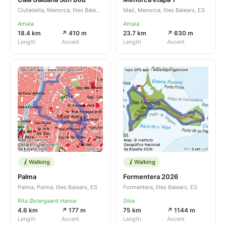
Ciutadella, Menorca, Illes Balears, ES
Maó, Menorca, Illes Balears, ES
Amaia
Amaia
18.4 km
↗ 410 m
23.7 km
↗ 630 m
Length
Ascent
Length
Ascent
Walking
Walking
Palma
Formentera 2026
Palma, Palma, Illes Balears, ES
Formentera, Illes Balears, ES
Rita Østergaard Hanse
Siba
4.6 km
↗ 177 m
75 km
↗ 1144 m
Length
Ascent
Length
Ascent