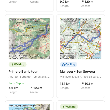
9.2 km
↗ 120 m
Length
Ascent
Length
Ascent
Walking
Cycling
Primero Barrio tour
Manacor - Son Servera
Andratx, Serra de Tramuntana, Illes Balears, ES
Manacor, Llevant, Illes Balears, ES
John Caplin
18.1 km
↗ 103 m
4.6 km
↗ 193 m
Length
Ascent
Length
Ascent
Walking