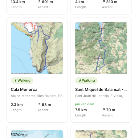
13.4 km
↗ 601 m
4 km
↗ 810 m
Length
Ascent
Length
Ascent
Walking
Walking
Cala Menorca
Sant Miquel de Balansat - Multons
Alaior, Menorca, Illes Balears, ES
Sant Joan de Labritja, Eivissa, Illes Balears, ES
jan van dam
2.3 km
↗ 58 m
7.5 km
↗ 70 m
Length
Ascent
Length
Ascent