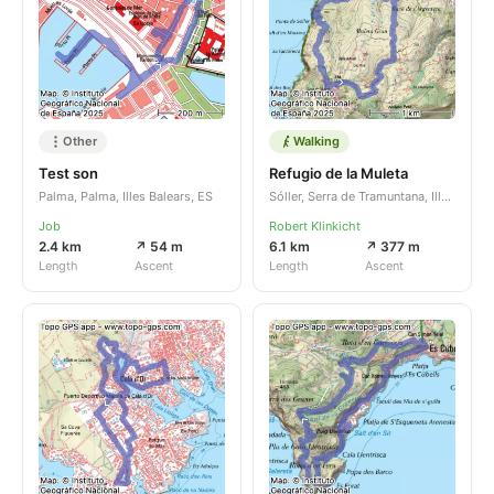
Other
Walking
Test son
Refugio de la Muleta
Palma, Palma, Illes Balears, ES
Sóller, Serra de Tramuntana, Illes Balears, ES
Job
Robert Klinkicht
2.4 km
↗ 54 m
6.1 km
↗ 377 m
Length
Ascent
Length
Ascent