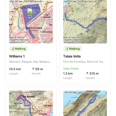
Walking
Walking
Williams 1
Talaia Vella
Marratxí, Raiguer, Illes Balears, ES
Port de Pollença, Serra de Tramuntana, Illes Balears, ES
Stein Petter
10.5 km
↗ 59 m
1.2 km
↗ 310 m
Length
Ascent
Length
Ascent