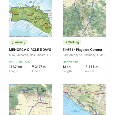
Walking
Walking
MENORCA CIRCLE 5 DAYS
EI-651 - Plaça de Corona
Maó, Menorca, Illes Balears, ES
Sant Antoni de Portmany, Eivissa, Illes Balears, ES
PADOS BALAZS
jan van dam
137.7 km
↗ 3127 m
12 km
↗ 365 m
Length
Ascent
Length
Ascent