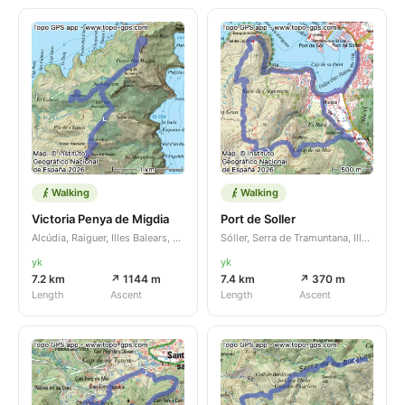
Walking
Walking
Victoria Penya de Migdia
Port de Soller
Alcúdia, Raiguer, Illes Balears, ES
Sóller, Serra de Tramuntana, Illes Balears, ES
yk
yk
7.2 km
↗ 1144 m
7.4 km
↗ 370 m
Length
Ascent
Length
Ascent