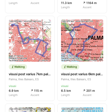
11.3 km
↗ 1164 m
Length
Ascent
Length
Ascent
Walking
Walking
visusi post varius 7km palma city
visusi post varius 6km palma city
Palma, Illes Balears, ES
Palma, Illes Balears, ES
visusi
visusi
6.9 km
↗ 115 m
6.5 km
↗ 201 m
Length
Ascent
Length
Ascent