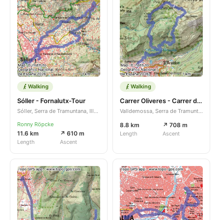
Walking
Walking
Sóller - Fornalutx-Tour
Carrer Oliveres - Carrer de Joan Fuster
Sóller, Serra de Tramuntana, Illes Balears, ES
Valldemossa, Serra de Tramuntana, Illes Balears, ES
Ronny Röpcke
8.8 km
↗ 708 m
11.6 km
↗ 610 m
Length
Ascent
Length
Ascent