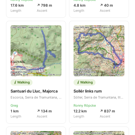
17.6 km
↗ 798 m
4.8 km
↗ 40 m
Length
Ascent
Length
Ascent
Walking
Walking
Santuari du Lluc, Majorca
Sollér links rum
Escorca, Serra de Tramuntana, Illes Balears, ES
Sóller, Serra de Tramuntana, Illes Balears, ES
Greg
Ronny Röpcke
1 km
↗ 134 m
12.2 km
↗ 837 m
Length
Ascent
Length
Ascent