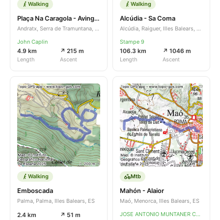
Walking
Walking
Plaça Na Caragola - Avinguda de Jaume I
Alcúdia - Sa Coma
Andratx, Serra de Tramuntana, Illes Balears, ES
Alcúdia, Raiguer, Illes Balears, ES
John Caplin
Stampe 9
4.9 km
↗ 215 m
106.3 km
↗ 1046 m
Length
Ascent
Length
Ascent
Walking
Mtb
Emboscada
Mahón - Alaior
Palma, Palma, Illes Balears, ES
Maó, Menorca, Illes Balears, ES
JOSE ANTONIO MUNTANER CAPO
2.4 km
↗ 51 m