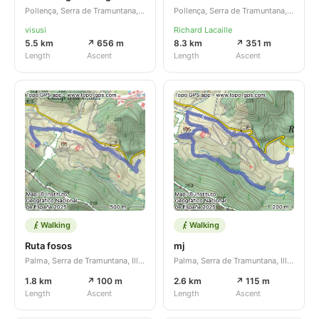
Pollença, Serra de Tramuntana, Illes Balears, ES
Pollença, Serra de Tramuntana, Illes Balears, ES
visusi
Richard Lacaille
5.5 km
↗ 656 m
8.3 km
↗ 351 m
Length
Ascent
Length
Ascent
Walking
Walking
Ruta fosos
mj
Palma, Serra de Tramuntana, Illes Balears, ES
Palma, Serra de Tramuntana, Illes Balears, ES
1.8 km
↗ 100 m
2.6 km
↗ 115 m
Length
Ascent
Length
Ascent