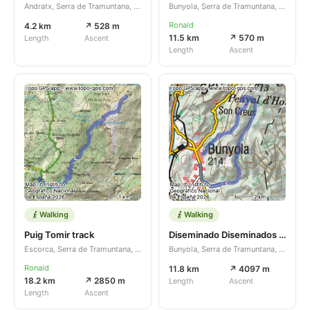
Andratx, Serra de Tramuntana, Illes Balears, ES
Bunyola, Serra de Tramuntana, Illes Balears, ES
Ronald
4.2 km
↗ 528 m
11.5 km
↗ 570 m
Length
Ascent
Length
Ascent
Walking
Walking
Puig Tomir track
Diseminado Diseminados - Passeig Antoni Estarellas
Escorca, Serra de Tramuntana, Illes Balears, ES
Bunyola, Serra de Tramuntana, Illes Balears, ES
Ronald
11.8 km
↗ 4097 m
18.2 km
↗ 2850 m
Length
Ascent
Length
Ascent