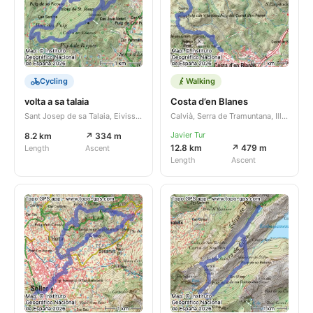
Cycling
Walking
volta a sa talaia
Costa d’en Blanes
Sant Josep de sa Talaia, Eivissa, Illes Balears, ES
Calvià, Serra de Tramuntana, Illes Balears, ES
Javier Tur
8.2 km
↗ 334 m
12.8 km
↗ 479 m
Length
Ascent
Length
Ascent