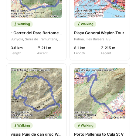
Walking
Walking
- Carrer del Pare Bartomeu Caputxí, 2
Plaça General Weyler-Tour
Bunyola, Serra de Tramuntana, Illes Balears, ES
Palma, Illes Balears, ES
3.6 km
↗ 211 m
8.1 km
↗ 215 m
Length
Ascent
Length
Ascent
Walking
Walking
visusi Puig de can groc Walking route 5.6 km Dec 14, 2025
Porto Pollensa to Cala St V