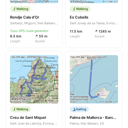
Walking
Walking
Rondje Cala d'Or
Es Cubells
Santanyí, Migjorn, Illes Balears, ES
Sant Josep de sa Talaia, Eivissa, Illes Balears, ES
Topo GPS route generator
11.5 km
↗ 1245 m
6.5 km
↗ 55 m
Length
Ascent
Length
Ascent
Walking
Sailing
Creu de Sant Miquel
Palma de Mallorca - Barcelona
Sant Joan de Labritja, Eivissa, Illes Balears, ES
Palma, Illes Balears, ES