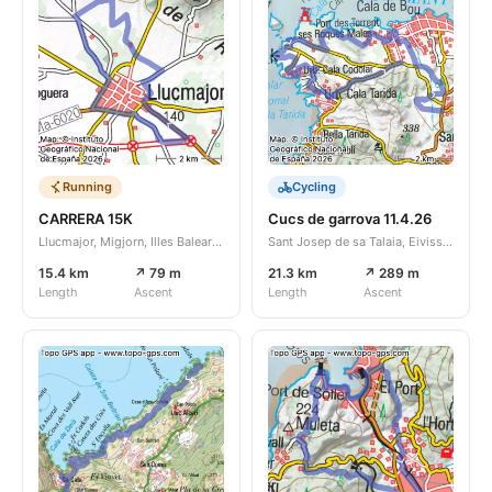
Running
Cycling
CARRERA 15K
Cucs de garrova 11.4.26
Llucmajor, Migjorn, Illes Balears, ES
Sant Josep de sa Talaia, Eivissa, Illes Balears, ES
15.4 km
↗ 79 m
21.3 km
↗ 289 m
Length
Ascent
Length
Ascent