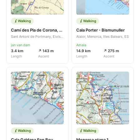
Walking
Walking
Camí des Pla de Corona, Km 2 - Camí des Pla de Corona
Cala Porter - Bismunuller
Sant Antoni de Portmany, Eivissa, Illes Balears, ES
Alaior, Menorca, Illes Balears, ES
jan van dam
Amaia
3.4 km
↗ 143 m
14.9 km
↗ 275 m
Length
Ascent
Length
Ascent
Walking
Walking
Cala Galdana Son Bou
Menorca etapa 1