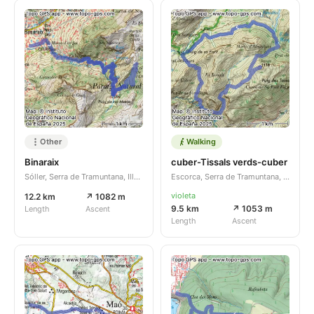
Other
Walking
Binaraix
cuber-Tissals verds-cuber
Sóller, Serra de Tramuntana, Illes Balears, ES
Escorca, Serra de Tramuntana, Illes Balears, ES
violeta
12.2 km
↗ 1082 m
9.5 km
↗ 1053 m
Length
Ascent
Length
Ascent