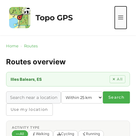
Skip
to
Topo GPS
ME
content
Home
›
Routes
Routes overview
Illes Balears, ES
✕ All
Search
Use my location
ACTIVITY TYPE
All
Walking
Cycling
Running