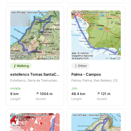
Walking
Other
estellencs Tomas SantaCreu 07092025
Palma - Campos
Estellencs, Serra de Tramuntana, Illes Balears, ES
Palma, Palma, Illes Balears, ES
violeta
Job
8 km
↗ 1004 m
48.4 km
↗ 121 m
Length
Ascent
Length
Ascent