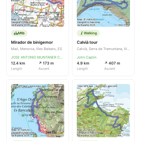
Mtb
Walking
Mirador de binigemor
Calvià tour
Maó, Menorca, Illes Balears, ES
Calvià, Serra de Tramuntana, Illes Balears, ES
JOSE ANTONIO MUNTANER CAPO
John Caplin
12.4 km
↗ 173 m
4.9 km
↗ 407 m
Length
Ascent
Length
Ascent