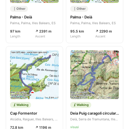
Other
Other
Palma - Deià
Palma - Deià
Palma, Palma, Illes Balears, ES
Palma, Palma, Illes Balears, ES
97 km
↗ 2391 m
95.5 km
↗ 2290 m
Length
Ascent
Length
Ascent
Walking
Walking
Cap Formentor
Deia Puig caragoli circular 11.3 km Apr 19, 2026
Alcúdia, Raiguer, Illes Balears, ES
Deià, Serra de Tramuntana, Illes Balears, ES
visusi
72.8 km
↗ 1196 m