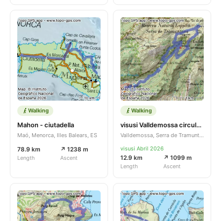
Walking
Walking
Mahon - ciutadella
visusi Valldemossa circular 12,5 km
Maó, Menorca, Illes Balears, ES
Valldemossa, Serra de Tramuntana, Illes Balears, ES
visusi Abril 2026
78.9 km
↗ 1238 m
12.9 km
↗ 1099 m
Length
Ascent
Length
Ascent