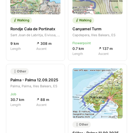
Walking
Walking
Rondje Cala de Portinatx
Canyamel Turm
Sant Joan de Labritja, Eivissa, Illes Balears, ES
Capdepera, Illes Balears, ES
Flowerpoint
9 km
↗ 308 m
0.7 km
↗ 137 m
Length
Ascent
Length
Ascent
Other
Palma - Palma 12.09.2025
Palma, Palma, Illes Balears, ES
Job
30.7 km
↗ 88 m
Length
Ascent
Other
Sóller - Palma 11.09.2025