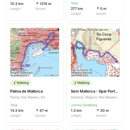
Terje
15.3 km
↗ 1216 m
277 km
↗ 0 m
Length
Ascent
Length
Ascent
Walking
Walking
Palma de Mallorca
Sem Mallorca - Spar Portopetro
Palma, Illes Balears, ES
Santanyí, Migjorn, Illes Balears, ES
Terje
Johnny Sandberg
14.3 km
↗ 47 m
1.3 km
↗ 30 m
Length
Ascent
Length
Ascent