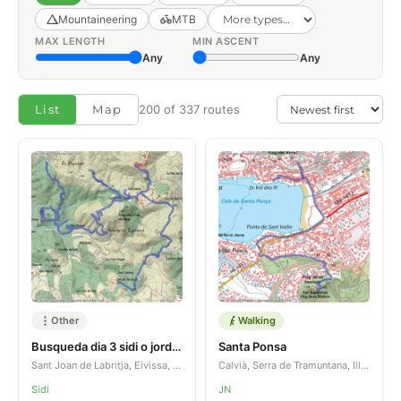
Mountaineering
MTB
MAX LENGTH
MIN ASCENT
Any
Any
List
Map
200 of 337 routes
Other
Walking
Busqueda dia 3 sidi o jordan
Santa Ponsa
Sant Joan de Labritja, Eivissa, Illes Balears, ES
Calvià, Serra de Tramuntana, Illes Balears, ES
Sidi
JN