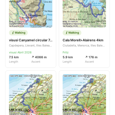
Walking
Walking
visusi Canyamel circular 7,5km
Cala Morell>Alairens 4km
Capdepera, Llevant, Illes Balears, ES
Ciutadella, Menorca, Illes Balears, ES
visusi Abril 2026
Fritz
7.5 km
↗ 4066 m
5.9 km
↗ 176 m
Length
Ascent
Length
Ascent