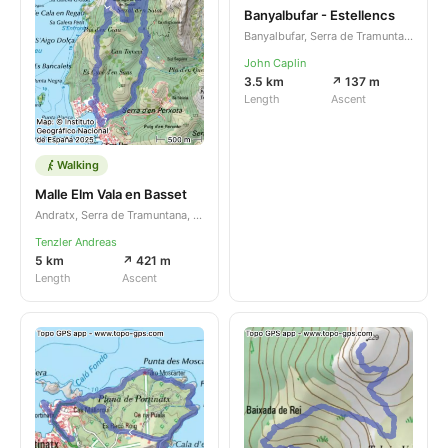
Banyalbufar - Estellencs
Banyalbufar, Serra de Tramuntana, Illes Balears, ES
John Caplin
3.5 km
↗ 137 m
Length
Ascent
Walking
Malle Elm Vala en Basset
Andratx, Serra de Tramuntana, Illes Balears, ES
Tenzler Andreas
5 km
↗ 421 m
Length
Ascent