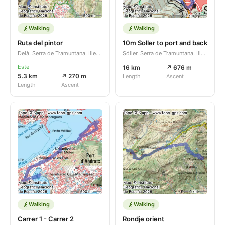
Walking
Walking
Ruta del pintor
10m Soller to port and back
Deià, Serra de Tramuntana, Illes Balears, ES
Sóller, Serra de Tramuntana, Illes Balears, ES
Este
16 km
↗ 676 m
5.3 km
↗ 270 m
Length
Ascent
Length
Ascent
Walking
Walking
Carrer 1 - Carrer 2
Rondje orient