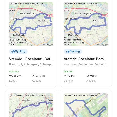
Cycling
Cycling
Vremde - Boechout - Borsbeek -Ranst - Vremde avond rondje
Vremde-Boechout-Borsbeek-Ranst-Broechem-Vremde
Boechout, Antwerpen, Antwerpen, BE
Boechout, Antwerpen, Antwerpen, BE
marten
Marten
25.8 km
↗ 268 m
26.2 km
↗ 28 m
Length
Ascent
Length
Ascent