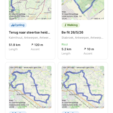
Cycling
Walking
Terug naar steertse heide Buizerd
Be fit 26/5/26
Kalmthout, Antwerpen, Antwerpen, BE
Stabroek, Antwerpen, Antwerpen, BE
Ricci
51.9 km
↗ 120 m
5.2 km
↗ 10 m
Length
Ascent
Length
Ascent