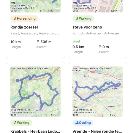
Horseriding
Walking
Rondje zoersel
steve voor xeno
Ranst, Antwerpen, Antwerpen, BE
Kontich, Antwerpen, Antwerpen, BE
steef
10 km
↗ 536 m
0.5 km
↗ 0 m
Length
Ascent
Length
Ascent
Walking
Cycling
Krabbels - Heirbaan Ludo en Ilse
Vremde - Nijlen rondje teamdag