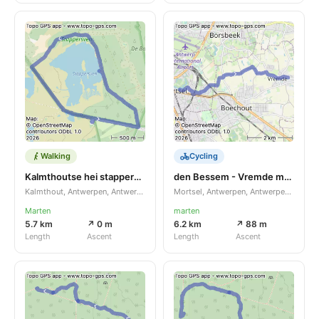
Walking
Cycling
Kalmthoutse hei stappersven
den Bessem - Vremde mooie route via knooppunten
Kalmthout, Antwerpen, Antwerpen, BE
Mortsel, Antwerpen, Antwerpen, BE
Marten
marten
5.7 km
↗ 0 m
6.2 km
↗ 88 m
Length
Ascent
Length
Ascent