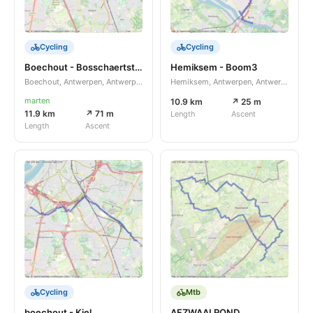
Cycling
Cycling
Boechout - Bosschaertstraat
Hemiksem - Boom3
Boechout, Antwerpen, Antwerpen, BE
Hemiksem, Antwerpen, Antwerpen, BE
marten
10.9 km
↗ 25 m
11.9 km
↗ 71 m
Length
Ascent
Length
Ascent
Cycling
Mtb
boechout - Kiel
AFZWAAI ROND