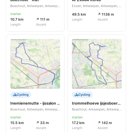
Boechout, Antwerpen, Antwerpen, BE
Essen, Antwerpen, Antwerpen, BE
marten
49.5 km
↗ 1136 m
10.7 km
↗ 111 m
Length
Ascent
Length
Ascent
Cycling
Cycling
Inemienemutte - ijssalon Jerome
trommelhoeve ijsjesboerderij vanuit Inemienemutte speelgoed
Boechout, Antwerpen, Antwerpen, BE
Boechout, Antwerpen, Antwerpen, BE
marten
marten
15.5 km
↗ 33 m
17.2 km
↗ 142 m
Length
Ascent
Length
Ascent