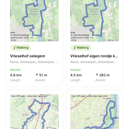
Walking
Walking
Vrieselhof oelegem
Vrieselhof eigen rondje kort km
Ranst, Antwerpen, Antwerpen, BE
Ranst, Antwerpen, Antwerpen, BE
Marten
marten
4.8 km
↗ 51 m
4.5 km
↗ 282 m
Length
Ascent
Length
Ascent