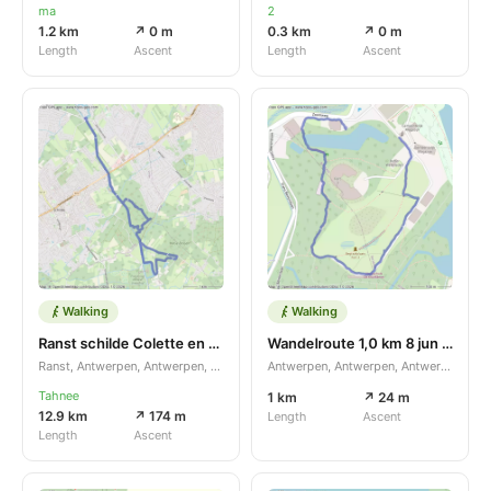
ma
2
1.2 km
↗ 0 m
0.3 km
↗ 0 m
Length
Ascent
Length
Ascent
Walking
Walking
Ranst schilde Colette en Louise
Wandelroute 1,0 km 8 jun 2026
Ranst, Antwerpen, Antwerpen, BE
Antwerpen, Antwerpen, Antwerpen, BE
Tahnee
1 km
↗ 24 m
12.9 km
↗ 174 m
Length
Ascent
Length
Ascent