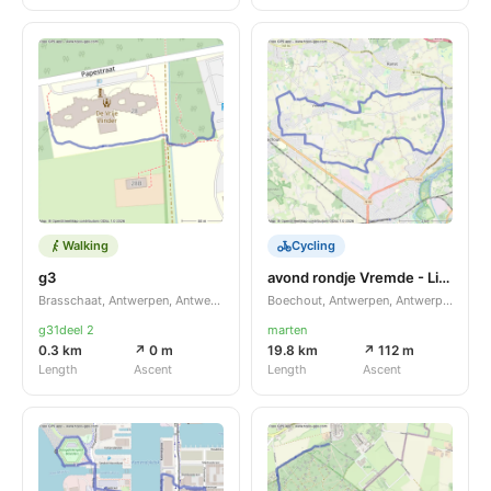
Walking
Cycling
g3
avond rondje Vremde - Lier vanuit Inemienemutte
Brasschaat, Antwerpen, Antwerpen, BE
Boechout, Antwerpen, Antwerpen, BE
g31deel 2
marten
0.3 km
↗ 0 m
19.8 km
↗ 112 m
Length
Ascent
Length
Ascent