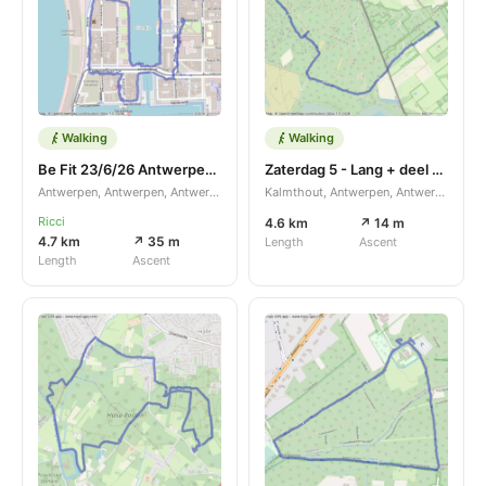
Walking
Walking
Be Fit 23/6/26 Antwerpen met gids
Zaterdag 5 - Lang + deel 2+3 opname
Antwerpen, Antwerpen, Antwerpen, BE
Kalmthout, Antwerpen, Antwerpen, BE
Ricci
4.6 km
↗ 14 m
4.7 km
↗ 35 m
Length
Ascent
Length
Ascent