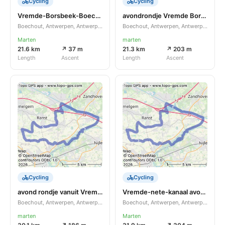
Cycling
Cycling
Vremde-Borsbeek-Boechout-Vremde
avondrondje Vremde Borsbeek Boechout Vremde
Boechout, Antwerpen, Antwerpen, BE
Boechout, Antwerpen, Antwerpen, BE
Marten
marten
21.6 km
↗ 37 m
21.3 km
↗ 203 m
Length
Ascent
Length
Ascent
Cycling
Cycling
avond rondje vanuit Vremde langs de Nete en het Albert kanaal
Vremde-nete-kanaal avondrondje
Boechout, Antwerpen, Antwerpen, BE
Boechout, Antwerpen, Antwerpen, BE
marten
Marten