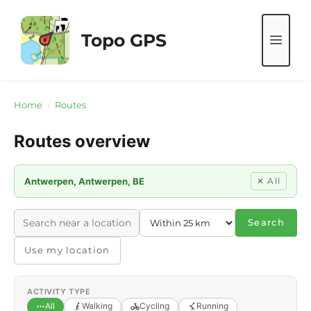
Skip
to
Topo GPS
ME
content
Home
›
Routes
Routes overview
Antwerpen, Antwerpen, BE
✕ All
Search
Use my location
ACTIVITY TYPE
All
Walking
Cycling
Running