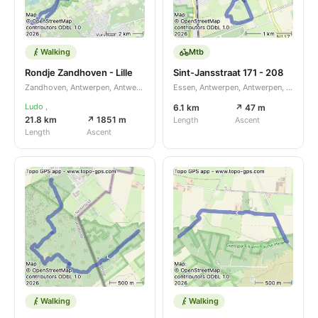
Walking
Mtb
Rondje Zandhoven - Lille
Sint-Jansstraat 171 - 208
Zandhoven, Antwerpen, Antwerpen, BE
Essen, Antwerpen, Antwerpen, BE
Ludo ,
6.1 km
↗ 47 m
21.8 km
↗ 1851 m
Length
Ascent
Length
Ascent
Walking
Walking