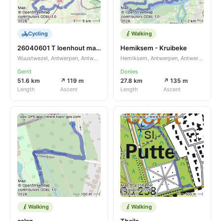
Cycling
Walking
26040601 T loenhout mark 59RO
Hemiksem - Kruibeke
Wuustwezel, Antwerpen, Antwerpen, BE
Hemiksem, Antwerpen, Antwerpen, BE
Gerrit
Donies
51.6 km
↗ 119 m
27.8 km
↗ 135 m
Length
Ascent
Length
Ascent
Walking
Walking
aslan
Thaila