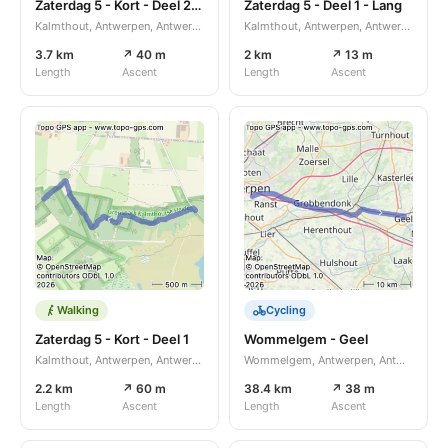
Zaterdag 5 - Kort - Deel 2+3
Zaterdag 5 - Deel 1 - Lang
Kalmthout, Antwerpen, Antwerpen, BE
Kalmthout, Antwerpen, Antwerpen, BE
3.7 km
↗ 40 m
2 km
↗ 13 m
Length
Ascent
Length
Ascent
Walking
Cycling
Zaterdag 5 - Kort - Deel 1
Wommelgem - Geel
Kalmthout, Antwerpen, Antwerpen, BE
Wommelgem, Antwerpen, Antwerpen, BE
2.2 km
↗ 60 m
38.4 km
↗ 38 m
Length
Ascent
Length
Ascent