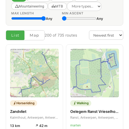
Mountaineering
MTB
MAX LENGTH
MIN ASCENT
Any
Any
List
Map
200 of 735 routes
Horseriding
Walking
Zandvliet
Oelegem Ranst Vrieselhof rondjeur
Kalmthout, Antwerpen, Antwerpen, BE
Ranst, Antwerpen, Antwerpen, BE
marten
13 km
↗ 42 m