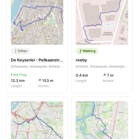
Other
Walking
De Keyserlei - Pelikaanstraat
roeby
Antwerpen, Antwerpen, Antwerpen, BE
Kontich, Antwerpen, Antwerpen, BE
Fred Triep
0.4 km
↗ 7 m
12.3 km
↗ 153 m
Length
Ascent
Length
Ascent