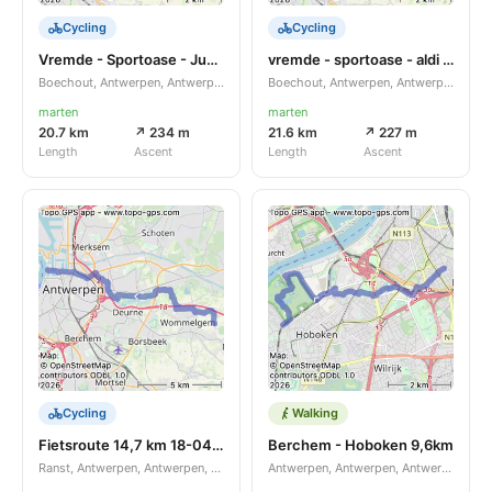
Cycling
Cycling
Vremde - Sportoase - Jumbo - Inemienemutte
vremde - sportoase - aldi - jumbo - vremde
Boechout, Antwerpen, Antwerpen, BE
Boechout, Antwerpen, Antwerpen, BE
marten
marten
20.7 km
↗ 234 m
21.6 km
↗ 227 m
Length
Ascent
Length
Ascent
Cycling
Walking
Fietsroute 14,7 km 18-04-2026
Berchem - Hoboken 9,6km
Ranst, Antwerpen, Antwerpen, BE
Antwerpen, Antwerpen, Antwerpen, BE