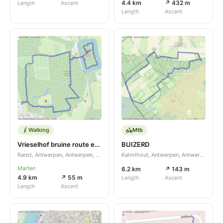
4.4 km
↗ 432 m
Length
Ascent
Length
Ascent
Walking
Mtb
Vrieselhof bruine route en fort
BUIZERD
Ranst, Antwerpen, Antwerpen, BE
Kalmthout, Antwerpen, Antwerpen, BE
Marten
6.2 km
↗ 143 m
4.9 km
↗ 55 m
Length
Ascent
Length
Ascent