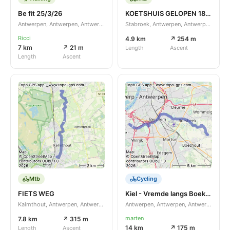
Be fit 25/3/26
KOETSHUIS GELOPEN 18/03/26
Antwerpen, Antwerpen, Antwerpen, BE
Stabroek, Antwerpen, Antwerpen, BE
Ricci
4.9 km
↗ 254 m
7 km
↗ 21 m
Length
Ascent
Length
Ascent
Mtb
Cycling
FIETS WEG
Kiel - Vremde langs Boekenberg via ring fietspad
Kalmthout, Antwerpen, Antwerpen, BE
Antwerpen, Antwerpen, Antwerpen, BE
marten
7.8 km
↗ 315 m
14 km
↗ 175 m
Length
Ascent