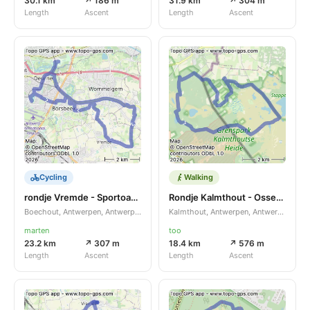
30.1 km
↗ 186 m
31.9 km
↗ 304 m
Length
Ascent
Length
Ascent
Cycling
Walking
rondje Vremde - Sportoase - Boekenberg - Jumbo - Vremde
Rondje Kalmthout - Ossendrecht
Boechout, Antwerpen, Antwerpen, BE
Kalmthout, Antwerpen, Antwerpen, BE
marten
too
23.2 km
↗ 307 m
18.4 km
↗ 576 m
Length
Ascent
Length
Ascent