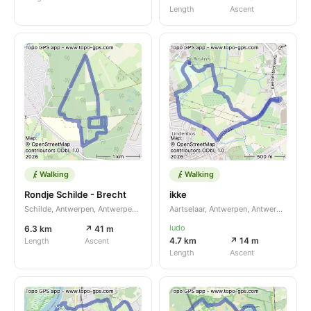
Length
Ascent
Walking
Walking
Rondje Schilde - Brecht
ikke
Schilde, Antwerpen, Antwerpen, BE
Aartselaar, Antwerpen, Antwerpen, BE
ludo
6.3 km
↗ 41 m
4.7 km
↗ 14 m
Length
Ascent
Length
Ascent