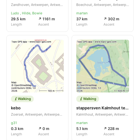
Zandhoven, Antwerpen, Antwerpen, BE
Boechout, Antwerpen, Antwerpen, BE
Ludo , Hilde, Bowie
marten
29.5 km
↗ 1161 m
37 km
↗ 302 m
Length
Ascent
Length
Ascent
Walking
Walking
kebo
stappersven Kalmhout tegenovergestelde richting
Zoersel, Antwerpen, Antwerpen, BE
Kalmthout, Antwerpen, Antwerpen, BE
g31
marten
0.3 km
↗ 0 m
5.1 km
↗ 228 m
Length
Ascent
Length
Ascent