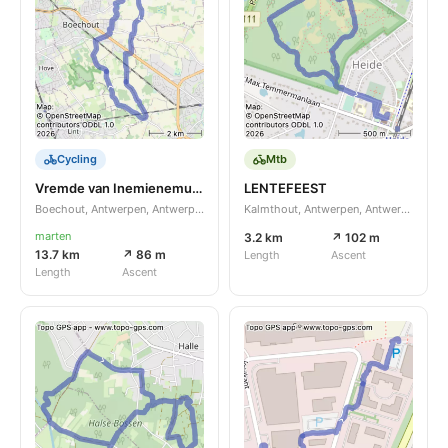
Cycling
Mtb
Vremde van Inemienemutte naar Lier Ijsjesboerderij de Trommelhoeve
LENTEFEEST
Boechout, Antwerpen, Antwerpen, BE
Kalmthout, Antwerpen, Antwerpen, BE
marten
3.2 km
↗ 102 m
13.7 km
↗ 86 m
Length
Ascent
Length
Ascent