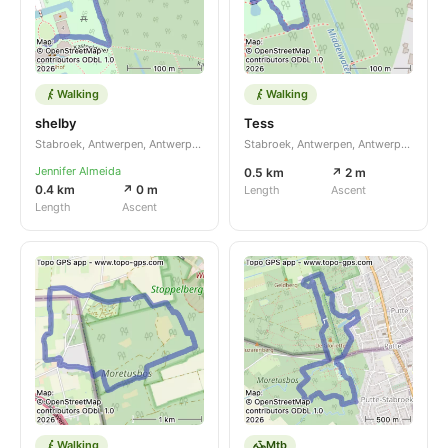
Walking
Walking
shelby
Tess
Stabroek, Antwerpen, Antwerpen, BE
Stabroek, Antwerpen, Antwerpen, BE
Jennifer Almeida
0.5 km
↗ 2 m
0.4 km
↗ 0 m
Length
Ascent
Length
Ascent
Walking
Mtb