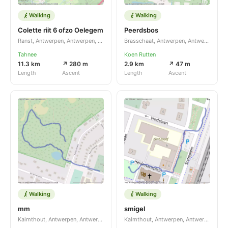
Walking
Walking
Colette riit 6 ofzo Oelegem
Peerdsbos
Ranst, Antwerpen, Antwerpen, BE
Brasschaat, Antwerpen, Antwerpen, BE
Tahnee
Koen Rutten
11.3 km
↗ 280 m
2.9 km
↗ 47 m
Length
Ascent
Length
Ascent
Walking
Walking
mm
smigel
Kalmthout, Antwerpen, Antwerpen, BE
Kalmthout, Antwerpen, Antwerpen, BE