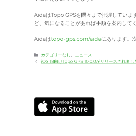
AidaはTopo GPSを隅々まで把握して
ど、気になることがあれば手順を案内して
Aidaは
topo-gps.com/aida
にあります。
カ
カテゴリーなし
、
ニュース
テ
iOS 18向けTopo GPS 10.0.0がリリースされまし
ゴ
リ
ー