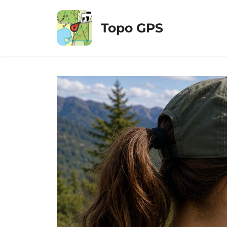
コ
ン
Topo GPS
テ
ン
ツ
へ
ス
キ
ッ
プ