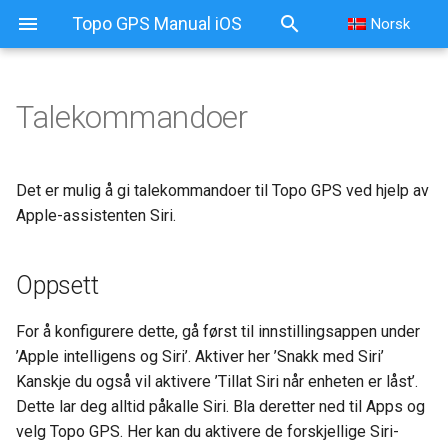
Topo GPS Manual iOS
Norsk
Talekommandoer
Talekommandoer
Oppsett
Det er mulig å gi talekommandoer til Topo GPS ved hjelp av
Apple-assistenten Siri.
Støttede talekommandoer
Oppsett
For å konfigurere dette, gå først til innstillingsappen under
’Apple intelligens og Siri’. Aktiver her ’Snakk med Siri’
Kanskje du også vil aktivere ’Tillat Siri når enheten er låst’.
Dette lar deg alltid påkalle Siri. Bla deretter ned til Apps og
velg Topo GPS. Her kan du aktivere de forskjellige Siri-